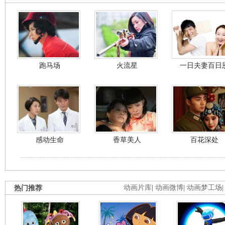
跑马场
火流星
一日夫妻百日
感动生命
香草美人
百花深处
热门推荐
动画片库
|
动画微博
|
动画梦工场