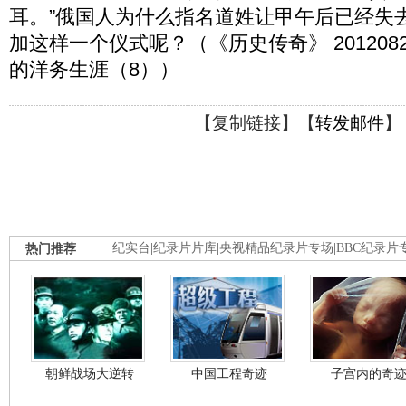
耳。”俄国人为什么指名道姓让甲午后已经失
加这样一个仪式呢？（《历史传奇》 2012082
的洋务生涯（8））
【
复制链接
】【
转发邮件
】
热门推荐
纪实台
|
纪录片片库
|
央视精品纪录片专场
|
BBC纪录片
朝鲜战场大逆转
中国工程奇迹
子宫内的奇