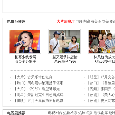
电影台推荐
大片放映厅
|
电影库
|
高清美图
|
热辣资
杨幂多线发展
赵又廷承认恋情
林凤娇为成
演员变身歌手
朱茵顺利当妈
庆祝58岁生
【大片】古天乐带伤狂奔
【明星】郑秀文备
【热门】周冬雨李治廷携手催泪
【热门】《香格里
【大片】《逆战》造型遭曝光
【视频】张国强《
【明星】景甜过完生日想当妈妈
【热剧】《美人心
【将映】五月天集体跨界拍电影
【热剧】姜文马苏
电视剧推荐
电视剧台
|
热剧检索
|
热剧点播
|
电视剧库
|
趣