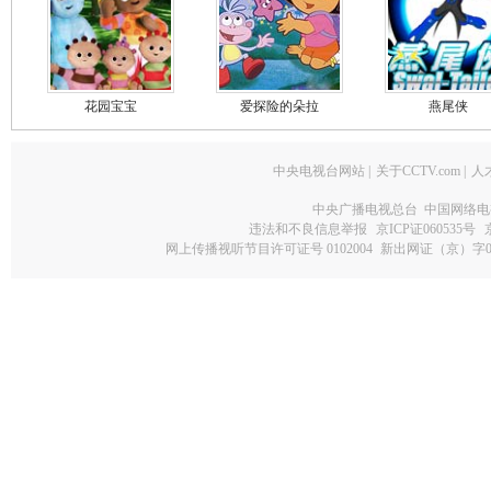
花园宝宝
爱探险的朵拉
燕尾侠
中央电视台网站
|
关于CCTV.com
|
人
中央广播电视总台 中国网络电
违法和不良信息举报
京ICP证060535号
网上传播视听节目许可证号 0102004
新出网证（京）字0