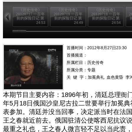
《历史传奇》
《历史传奇》
《历史传奇》
20120717 一百年
20120719 一百年
20120718 一百年
2
前的探险日记 第
前的探险日记 第
前的探险日记 第
四集 沙埋宝藏
八集 为歌者留影
六集 生死大漠
24:53
24:49
24:54
（下）
（下）
（下）
首播时间：2012年8月27日23:30
首播频道：
所属栏目：
历史传奇
所属分类：专题
关 键 字：
加冕典礼
血色黄昏
李
本期节目主要内容：1896年初，清廷总理衙
年5月18日俄国沙皇尼古拉二世要举行加冕
表参加。清廷并没当回事，决定派当时在法
王之春就近前去。俄国驻清公使喀西尼抗议说
最重之礼也，王之春人微言轻不足以当此责