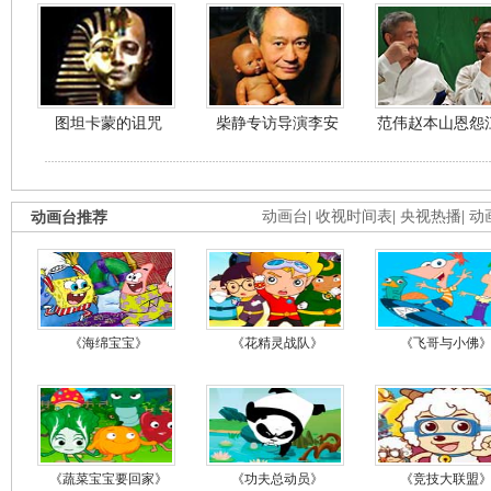
图坦卡蒙的诅咒
柴静专访导演李安
范伟赵本山恩怨
动画台推荐
动画台
|
收视时间表
|
央视热播
|
动
《海绵宝宝》
《花精灵战队》
《飞哥与小佛
《蔬菜宝宝要回家》
《功夫总动员》
《竞技大联盟