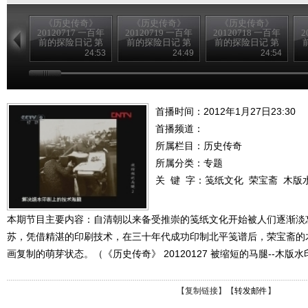
《历史传奇》
《历史传奇》
《历史传奇》
20120717 一百年
20120719 一百年
20120718 一百年
2
前的探险日记 第
前的探险日记 第
前的探险日记 第
四集 沙埋宝藏
八集 为歌者留影
六集 生死大漠
24:53
24:49
24:54
（下）
（下）
（下）
首播时间：2012年1月27日23:30
首播频道：
所属栏目：
历史传奇
所属分类：专题
关 键 字：
笺纸文化
荣宝斋
木版
本期节目主要内容：自清朝以来备受推崇的笺纸文化开始被人们逐渐淡
苏，凭借精湛的印刷技术，在三十年代成功印制北平笺谱后，荣宝斋的
画复制的萌芽状态。（《历史传奇》 20120127 被缩短的马腿--木版水
【
复制链接
】【
转发邮件
】