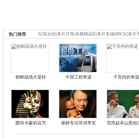
热门推荐
纪实台
|
纪录片片库
|
央视精品纪录片专场
|
BBC纪录片
朝鲜战场大逆转
中国工程奇迹
子宫内的奇
图坦卡蒙的诅咒
柴静专访导演李安
范伟赵本山恩怨