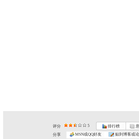
5
评分
排行榜
意
MSN或QQ好友
贴到博客或
分享