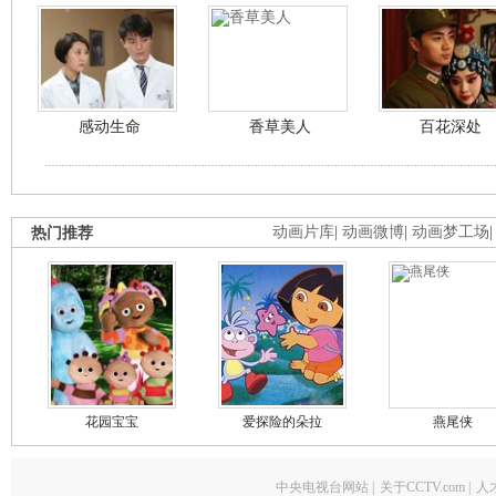
感动生命
香草美人
百花深处
热门推荐
动画片库
|
动画微博
|
动画梦工场
花园宝宝
爱探险的朵拉
燕尾侠
中央电视台网站
|
关于CCTV.com
|
人