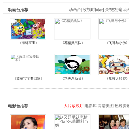
动画台推荐
动画台
|
收视时间表
|
央视热播
|
动
《海绵宝宝》
《花精灵战队》
《飞哥与小佛
《蔬菜宝宝要回家》
《功夫总动员》
《竞技大联盟
电影台推荐
大片放映厅
|
电影库
|
高清美图
|
热辣资