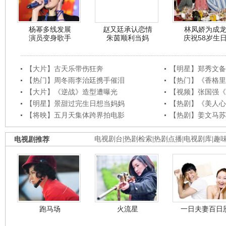
杨幂多线发展
赵又廷承认恋情
林凤娇为成
演员变身歌手
朱茵顺利当妈
庆祝58岁生
【大片】古天乐带伤狂奔
【明星】郑秀文备
【热门】周冬雨李治廷携手催泪
【热门】《香格里
【大片】《逆战》造型遭曝光
【视频】张国强《
【明星】景甜过完生日想当妈妈
【热剧】《美人心
【将映】五月天集体跨界拍电影
【热剧】姜文马苏
电视剧推荐
电视剧台
|
热剧检索
|
热剧点播
|
电视剧库
|
趣
跑马场
火流星
一日夫妻百日