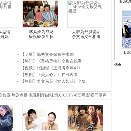
纪录
认恋情
林凤娇为成龙
大胆为舒淇说话
利当妈
庆祝58岁生日
余文乐义气相挺
B
【明星】郑秀文备嫁衣等求婚
【热门】《香格里拉》全集在线看
锘�
【视频】张国强《王海涛今年41》
【热剧】《美人心计》在线观看
【热剧】姜文马苏《女人如花》全集
剧检索
|
热剧点播
|
电视剧库
|
趣味策划
|
CCTV-8官网
|
影视同期声