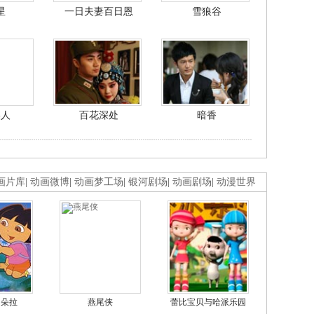
星
一日夫妻百日恩
雪狼谷
美人
百花深处
暗香
画片库
|
动画微博
|
动画梦工场
|
银河剧场
|
动画剧场
|
动漫世界
的朵拉
燕尾侠
蕾比宝贝与哈派乐园