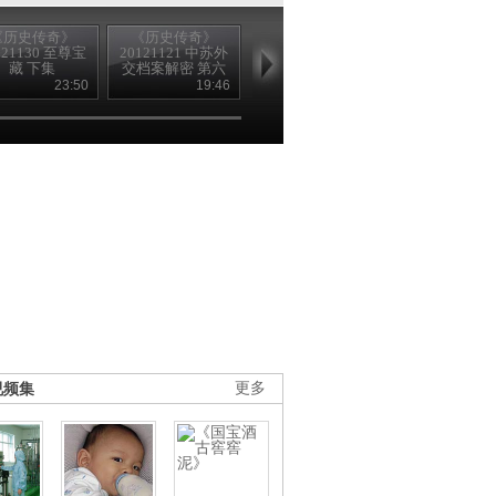
《历史传奇》
《历史传奇》
《历史传奇》
《历史传奇
121130 至尊宝
20121121 中苏外
20121119 中苏外
20121008 我
藏 下集
交档案解密 第六
交档案解密 第二
的祖国 第一集
集 歃血为盟
集 斯大林的选择
唱祖国
23:50
19:46
20:20
25
（下）
（下）
视频集
更多