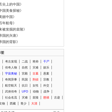
舌尖上的中国》
中国美食探秘》
美丽中国》
百年航母》
未被发掘的皇陵》
帝国的兴衰》
帝国的背影》
标签
闻
考古发现
二战
将帅
干尸
人
传奇人物
自然
灾难
娱乐
光
宇宙奥秘
宫殿
古墓
悬案
知
奇闻异事
民国
刑侦
宗教
程
航空航天
抗日
女性
外交
术
武侠传奇
UFO
动物
战争
星
社会名流
灾难
皇陵
慈禧
古迹
文物
西藏
青少
大清