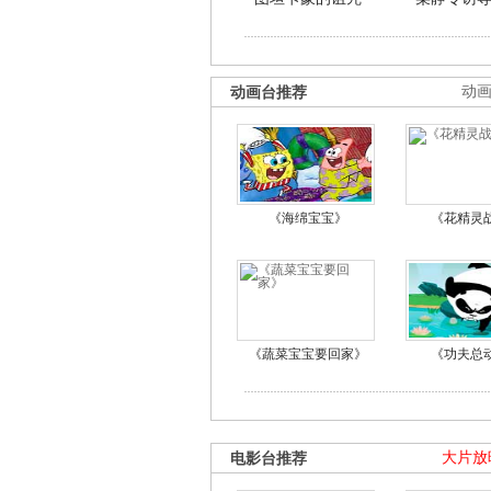
动画台推荐
动
《海绵宝宝》
《花精灵
《蔬菜宝宝要回家》
《功夫总
电影台推荐
大片放