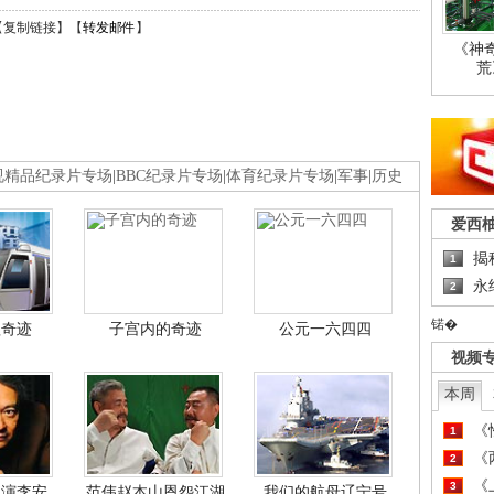
【
复制链接
】【
转发邮件
】
《神
荒
视精品纪录片专场
|
BBC纪录片专场
|
体育纪录片专场
|
军事
|
历史
爱西
揭
1
永
2
锘�
程奇迹
子宫内的奇迹
公元一六四四
视频
本周
《
1
《
2
《
3
导演李安
范伟赵本山恩怨江湖
我们的航母辽宁号