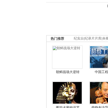
热门推荐
纪实台
|
纪录片片库
|
央
朝鲜战场大逆转
中国工
图坦卡蒙的诅咒
柴静专访