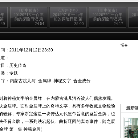
》
《历史传奇》
《历史传奇》
《历史传奇》
百年
20120718 一百年
20120716 一百年
20120720 一百年
20
 第
前的探险日记 第
前的探险日记 第
前的探险日记 第
留影
六集 生死大漠
二集 古道谍影
十集 老城记忆
:49
24:54
25:00
24:17
（下）
（下）
（下）
锘�
间：2011年12月12日23:30
频道：
栏目：
历史传奇
分类：专题
 字：
内蒙古洮儿河
金属牌
神秘文字
合金成分
刻着神秘文字的金属牌，在内蒙古洮儿河谷被人们偶然发现。
块金属牌。面对金属牌上的奇特文字，具有多年收藏文物经验
最新
的破解，专家断定这是一块传达元代皇帝旨意的圣旨金牌，也
块圣旨金牌，一系列跌宕起伏、曲折迂回的离奇事件，随之展
旨金牌 第一集 神秘金牌）