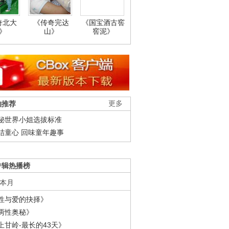
奇北大
《传奇完达
《国宝酒古窖
》
山》
窖泥》
柚推荐
更多
秘世界小姐选拔标准
结童心 回味童年趣事
专辑热播榜
本月
性与爱的抉择》
两性奥秘》
上甘岭-最长的43天》