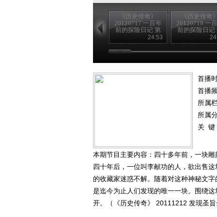
《历史传奇》
《历史传奇
20120717 一百年
20120719 一
前的探险日记 第
前的探险日记
四集 沙埋宝藏
八集 为歌者
24:53
24
（下）
（下）
首播时
首播
所属
所属
关 键
本期节目主要内容：四十多年前，一块雕
四十年后，一位叫李献功的人，欲出售这
的收藏家迷惑不解。随着对这种神秘文字
是迄今为止人们发现的唯一一块。围绕这
开。（《历史传奇》 20111212 发现圣