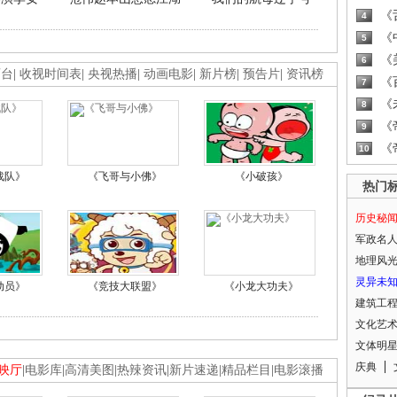
《
4
《
5
《
6
画台
|
收视时间表
|
央视热播
|
动画电影
|
新片榜
|
预告片
|
资讯榜
《
7
《
8
《
9
《
10
战队》
《飞哥与小佛》
《小破孩》
热门
历史秘
军政名
地理风
灵异未
动员》
《竞技大联盟》
《小龙大功夫》
建筑工
文化艺
文体明
庆典
映厅
|
电影库
|
高清美图
|
热辣资讯
|
新片速递
|
精品栏目
|
电影滚播