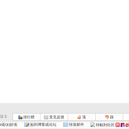
5
排行榜
意见反馈
顶
踩
N或QQ好友
贴到博客或论坛
转发邮件
转帖到社区