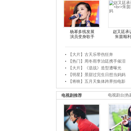
杨幂多线发展
赵又廷承
演员变身歌手
朱茵顺
【大片】古天乐带伤狂奔
【热门】周冬雨李治廷携手催泪
【大片】《逆战》造型遭曝光
【明星】景甜过完生日想当妈妈
【将映】五月天集体跨界拍电影
电视剧推荐
电视剧台
|
热