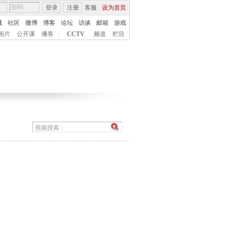
登录
注册
客服
设为首页
城
社区
微博
博客
论坛
访谈
邮箱
游戏
画片
公开课
播客
|
CCTV
频道
栏目