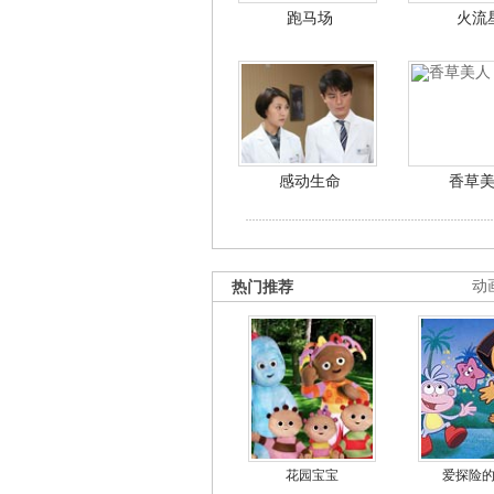
跑马场
火流
感动生命
香草
热门推荐
动
花园宝宝
爱探险