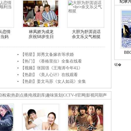
纪录
认恋情
林凤娇为成龙
大胆为舒淇说话
利当妈
庆祝58岁生日
余文乐义气相挺
B
【明星】郑秀文备嫁衣等求婚
【热门】《香格里拉》全集在线看
锘�
【视频】张国强《王海涛今年41》
【热剧】《美人心计》在线观看
【热剧】姜文马苏《女人如花》全集
剧检索
|
热剧点播
|
电视剧库
|
趣味策划
|
CCTV-8官网
|
影视同期声