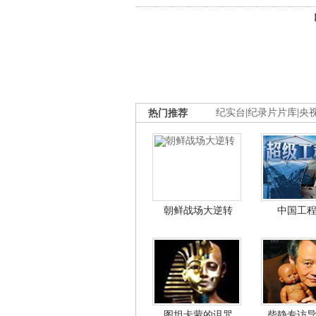
热门推荐
纪实台
|
纪录片片库
|
央
朝鲜战场大逆转
中国工
图坦卡蒙的诅咒
柴静专访