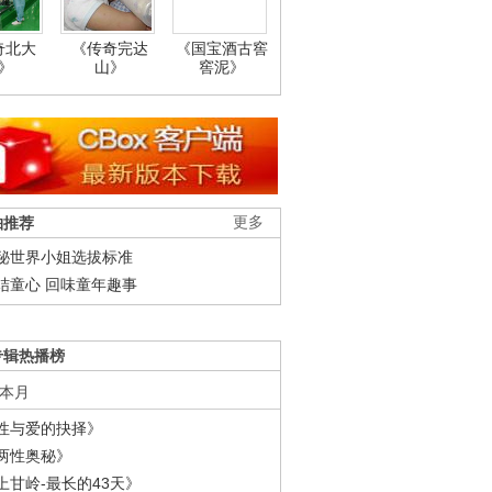
奇北大
《传奇完达
《国宝酒古窖
》
山》
窖泥》
柚推荐
更多
秘世界小姐选拔标准
结童心 回味童年趣事
专辑热播榜
本月
性与爱的抉择》
两性奥秘》
上甘岭-最长的43天》