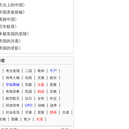
舌尖上的中国》
中国美食探秘》
美丽中国》
百年航母》
未被发掘的皇陵》
帝国的兴衰》
帝国的背影》
标签
闻
考古发现
二战
将帅
干尸
人
传奇人物
自然
灾难
娱乐
光
宇宙奥秘
宫殿
古墓
悬案
知
奇闻异事
民国
刑侦
宗教
程
航空航天
抗日
女性
外交
术
武侠传奇
UFO
动物
战争
星
社会名流
灾难
皇陵
慈禧
古迹
文物
西藏
青少
大清