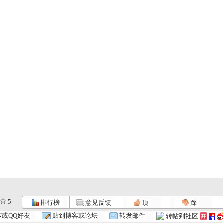
5
排行榜
意见反馈
顶
踩
N或QQ好友
贴到博客或论坛
转发邮件
转帖到社区