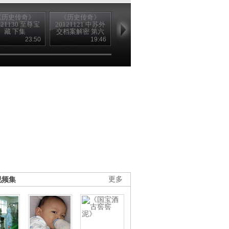
《历史传奇》
《历史传奇》
《历史传奇》
《历史传奇
121130 至尊宝
20121121 中苏外
20121119 中苏外
20121008 我
藏 下集
交档案解密 第六
交档案解密 第二
的祖国 第一集
集 歃血为盟
集 斯大林的选择
唱祖国
23:50
19:46
20:20
25
（下）
（下）
视频集
更多