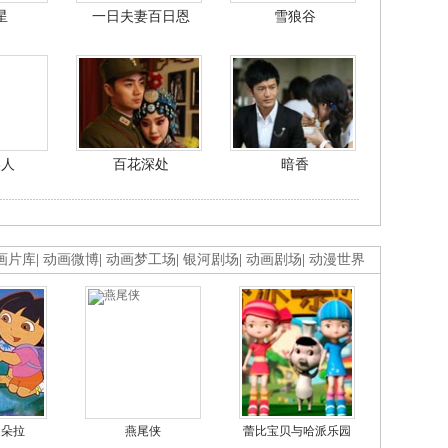
星
一日夫妻百日恩
雪狼谷
美人
百花深处
暗香
画片库
|
动画微博
|
动画梦工场
|
银河剧场
|
动画剧场
|
动漫世界
的朵拉
燕尾侠
蕾比宝贝与哈派乐园