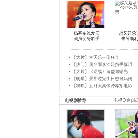
杨幂多线发展
赵又廷承
演员变身歌手
朱茵顺
【大片】古天乐带伤狂奔
【热门】周冬雨李治廷携手催泪
【大片】《逆战》造型遭曝光
【明星】景甜过完生日想当妈妈
【将映】五月天集体跨界拍电影
电视剧推荐
电视剧台
|
热