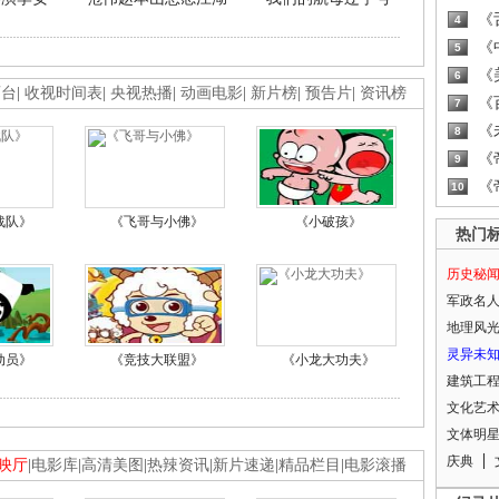
《
4
《
5
《
6
画台
|
收视时间表
|
央视热播
|
动画电影
|
新片榜
|
预告片
|
资讯榜
《
7
《
8
《
9
《
10
战队》
《飞哥与小佛》
《小破孩》
热门
历史秘
军政名
地理风
灵异未
动员》
《竞技大联盟》
《小龙大功夫》
建筑工
文化艺
文体明
庆典
映厅
|
电影库
|
高清美图
|
热辣资讯
|
新片速递
|
精品栏目
|
电影滚播