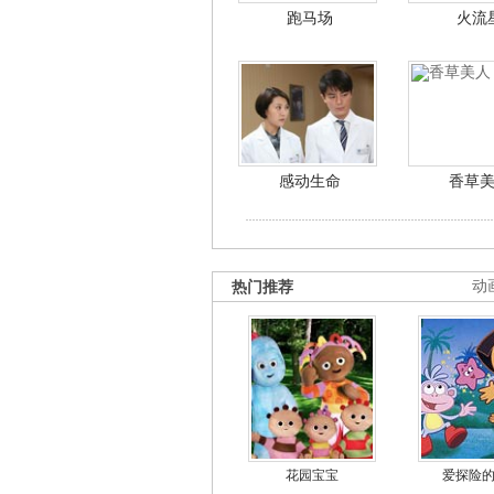
跑马场
火流
感动生命
香草
热门推荐
动
花园宝宝
爱探险