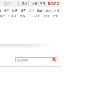
登录
注册
客服
设为首页
城
社区
微博
博客
论坛
访谈
邮箱
游戏
画片
公开课
播客
|
CCTV
频道
栏目