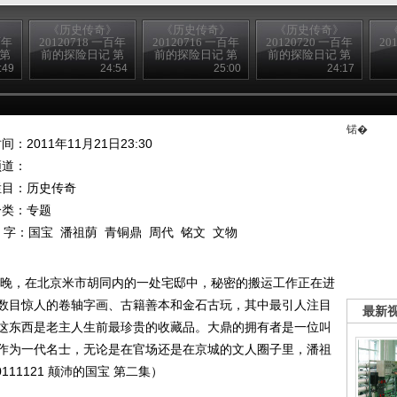
》
《历史传奇》
《历史传奇》
《历史传奇》
百年
20120718 一百年
20120716 一百年
20120720 一百年
20
 第
前的探险日记 第
前的探险日记 第
前的探险日记 第
留影
六集 生死大漠
二集 古道谍影
十集 老城记忆
:49
24:54
25:00
24:17
（下）
（下）
（下）
锘�
间：2011年11月21日23:30
频道：
栏目：
历史传奇
分类：专题
 字：
国宝
潘祖荫
青铜鼎
周代
铭文
文物
个傍晚，在北京米市胡同内的一处宅邸中，秘密的搬运工作正在进
数目惊人的卷轴字画、古籍善本和金石古玩，其中最引人注目
最新
这东西是老主人生前最珍贵的收藏品。大鼎的拥有者是一位叫
作为一代名士，无论是在官场还是在京城的文人圈子里，潘祖
11121 颠沛的国宝 第二集）