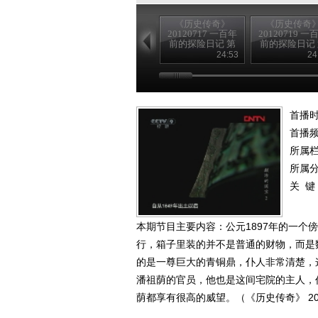
《历史传奇》
《历史传奇
20120717 一百年
20120719 一
前的探险日记 第
前的探险日记
四集 沙埋宝藏
八集 为歌者
24:53
24
（下）
（下）
首播时
首播
所属
所属
关 键
本期节目主要内容：公元1897年的一
行，箱子里装的并不是普通的财物，而是
的是一尊巨大的青铜鼎，仆人非常清楚，
潘祖荫的官员，他也是这间宅院的主人，
荫都享有很高的威望。（《历史传奇》 201