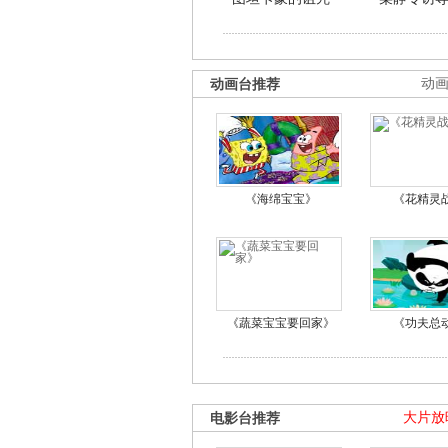
动画台推荐
动
《海绵宝宝》
《花精灵
《蔬菜宝宝要回家》
《功夫总
电影台推荐
大片放