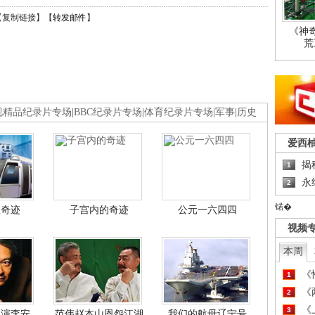
【
复制链接
】【
转发邮件
】
《神
荒
视精品纪录片专场
|
BBC纪录片专场
|
体育纪录片专场
|
军事
|
历史
爱西
揭
1
永
2
锘�
程奇迹
子宫内的奇迹
公元一六四四
视频
本周
《
1
《
2
《
3
导演李安
范伟赵本山恩怨江湖
我们的航母辽宁号