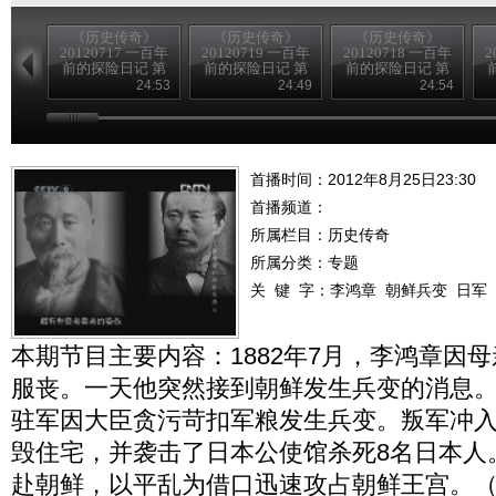
《历史传奇》
《历史传奇》
《历史传奇》
20120717 一百年
20120719 一百年
20120718 一百年
2
前的探险日记 第
前的探险日记 第
前的探险日记 第
四集 沙埋宝藏
八集 为歌者留影
六集 生死大漠
24:53
24:49
24:54
（下）
（下）
（下）
首播时间：2012年8月25日23:30
首播频道：
所属栏目：
历史传奇
所属分类：专题
关 键 字：
李鸿章
朝鲜兵变
日军
本期节目主要内容：1882年7月，李鸿章因
服丧。一天他突然接到朝鲜发生兵变的消息。
驻军因大臣贪污苛扣军粮发生兵变。叛军冲
毁住宅，并袭击了日本公使馆杀死8名日本人
赴朝鲜，以平乱为借口迅速攻占朝鲜王宫。