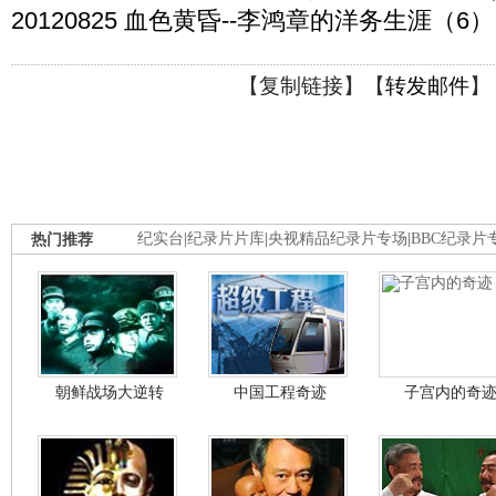
20120825 血色黄昏--李鸿章的洋务生涯（6
【
复制链接
】【
转发邮件
】
热门推荐
纪实台
|
纪录片片库
|
央视精品纪录片专场
|
BBC纪录片
朝鲜战场大逆转
中国工程奇迹
子宫内的奇