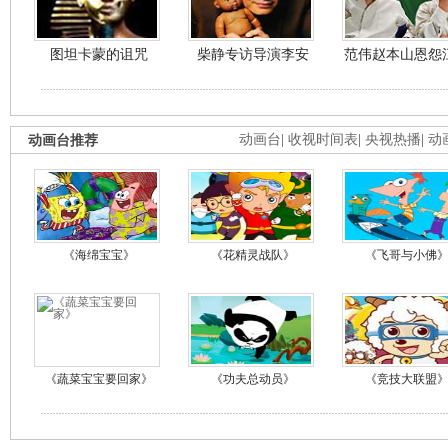
图坦卡蒙的诅咒
柴静专访导演李安
范伟赵本山恩怨
动画台推荐
动画台
|
收视时间表
|
央视热播
|
动
《海绵宝宝》
《花精灵战队》
《飞哥与小佛
《蔬菜宝宝要回家》
《功夫总动员》
《竞技大联盟