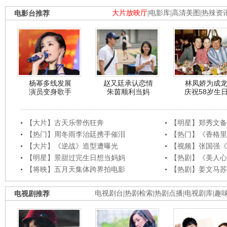
电影台推荐
大片放映厅
|
电影库
|
高清美图
|
热辣资
杨幂多线发展
赵又廷承认恋情
林凤娇为成
演员变身歌手
朱茵顺利当妈
庆祝58岁生
【大片】古天乐带伤狂奔
【明星】郑秀文备
【热门】周冬雨李治廷携手催泪
【热门】《香格里
【大片】《逆战》造型遭曝光
【视频】张国强《
【明星】景甜过完生日想当妈妈
【热剧】《美人心
【将映】五月天集体跨界拍电影
【热剧】姜文马苏
电视剧推荐
电视剧台
|
热剧检索
|
热剧点播
|
电视剧库
|
趣