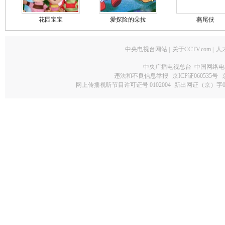
花园宝宝
爱探险的朵拉
燕尾侠
中央电视台网站
|
关于CCTV.com
|
人
中央广播电视总台 中国网络电
违法和不良信息举报
京ICP证060535号
网上传播视听节目许可证号 0102004
新出网证（京）字0