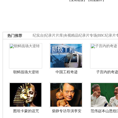
【
复制链接
】【
转发邮件
】
热门推荐
纪实台
|
纪录片片库
|
央视精品纪录片专场
|
BBC纪录片
朝鲜战场大逆转
中国工程奇迹
子宫内的奇
图坦卡蒙的诅咒
柴静专访导演李安
范伟赵本山恩怨