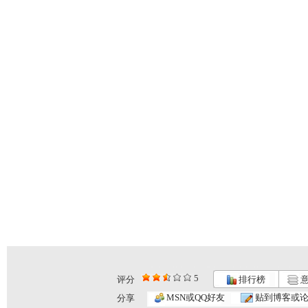
5
评分
排行榜
意
MSN或QQ好友
贴到博客或
分享