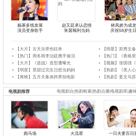
杨幂多线发展
赵又廷承认恋情
林凤娇为成
演员变身歌手
朱茵顺利当妈
庆祝58岁生
【大片】古天乐带伤狂奔
【明星】郑秀文备
【热门】周冬雨李治廷携手催泪
【热门】《香格里
【大片】《逆战》造型遭曝光
【视频】张国强《
【明星】景甜过完生日想当妈妈
【热剧】《美人心
【将映】五月天集体跨界拍电影
【热剧】姜文马苏
电视剧推荐
电视剧台
|
热剧检索
|
热剧点播
|
电视剧库
|
趣
跑马场
火流星
一日夫妻百日