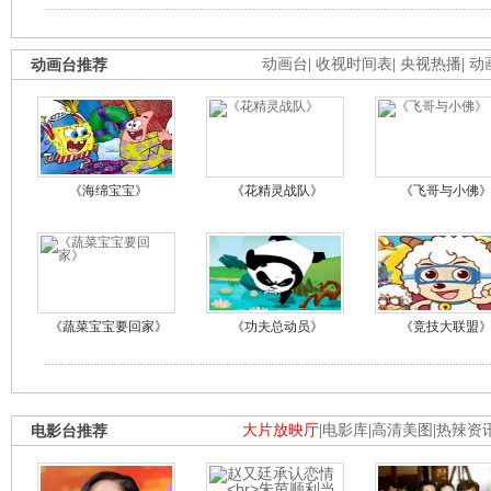
动画台推荐
动画台
|
收视时间表
|
央视热播
|
动
《海绵宝宝》
《花精灵战队》
《飞哥与小佛
《蔬菜宝宝要回家》
《功夫总动员》
《竞技大联盟
电影台推荐
大片放映厅
|
电影库
|
高清美图
|
热辣资