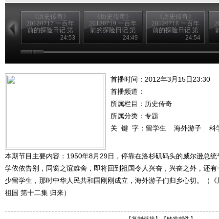
《历史传奇》
《历史传奇》
《历史传奇》
20120717 一百年
20120719 一百年
20120718 一百年
2
前的探险日记 第
前的探险日记 第
前的探险日记 第
四集 沙埋宝藏
八集 为歌者留影
六集 生死大漠
24:53
24:49
24:54
（下）
（下）
（下）
首播时间：2012年3月15日23:30
首播频道：
所属栏目：
历史传奇
所属分类：专题
关 键 字：
留学生
海外游子
科
本期节目主要内容：1950年8月29日，停靠在洛杉矶码头的威尔逊总
学依依告别，同窗之谊难舍，即将回到祖国令人兴奋，兴奋之外，还有
少留学生，那时中华人民共和国刚刚成立，海外游子们归乡心切。（《历史传
祖国 第十二集 归来）