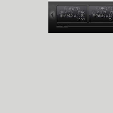
《历史传奇》
《历史传奇
20120717 一百年
20120719 一
前的探险日记 第
前的探险日记
四集 沙埋宝藏
八集 为歌者
24:53
24
（下）
（下）