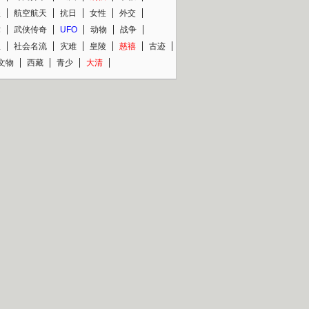
程
航空航天
抗日
女性
外交
术
武侠传奇
UFO
动物
战争
星
社会名流
灾难
皇陵
慈禧
古迹
文物
西藏
青少
大清
片热映专场
更多
BC纪录片专场
央视精品纪录片