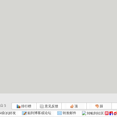
5
排行榜
意见反馈
顶
踩
N或QQ好友
贴到博客或论坛
转发邮件
转帖到社区