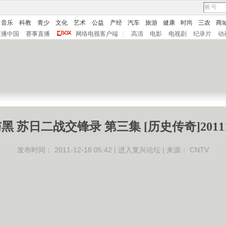
音乐
科教
青少
文化
艺术
公益
产经
汽车
旅游
健康
时尚
三农
商
直播中国
赛事直播
网络电视客户端
|
高清
电影
电视剧
纪录片
动
黑 苏日二战交锋录 第三集 [历史传奇]20111
发布时间：
2011-12-18 05:42 |
进入复兴论坛
| 来源：
CNTV