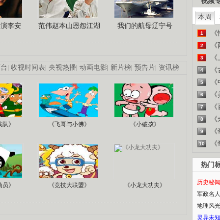
视频
本周
导演李安
范伟赵本山恩怨江湖
我们的航母辽宁号
《
1
《
2
《
3
画台
|
收视时间表
|
央视热播
|
动画电影
|
新片榜
|
预告片
|
资讯榜
《
4
《
5
《
6
《
7
《
8
战队》
《飞哥与小佛》
《小破孩》
《
9
《
10
热门
历史秘
动员》
《竞技大联盟》
《小龙大功夫》
军政名
地理风
灵异未