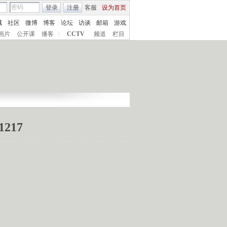
登录
注册
客服
设为首页
城
社区
微博
博客
论坛
访谈
邮箱
游戏
画片
公开课
播客
|
CCTV
频道
栏目
217