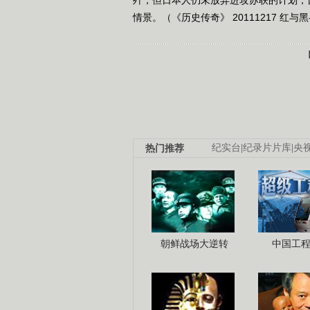
情景。（《历史传奇》 20111217 红与
热门推荐
纪实台
|
纪录片片库
|
央
朝鲜战场大逆转
中国工