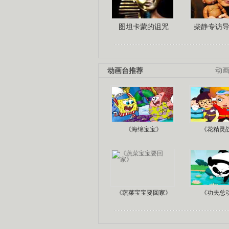
图坦卡蒙的诅咒
柴静专访
动画台推荐
动
《海绵宝宝》
《花精灵
《蔬菜宝宝要回家》
《功夫总