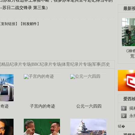
黑--苏日二战交锋录 第三集）
最新
【
复制链接
】【
转发邮件
】
《神
荒
视精品纪录片专场
|
BBC纪录片专场
|
体育纪录片专场
|
军事
|
历史
爱西
程奇迹
子宫内的奇迹
公元一六四四
揭
1
永
2
锘�