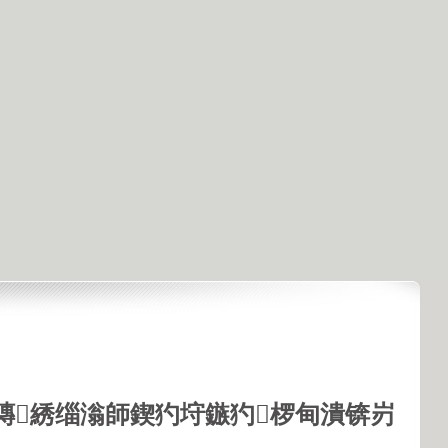
鏄綉缁滃師鍥犳垨鏃犳椤甸潰锛岃