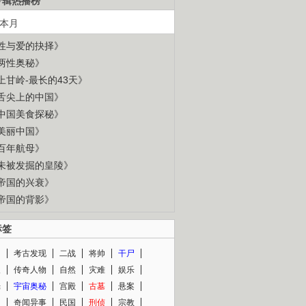
专辑热播榜
本月
性与爱的抉择》
两性奥秘》
上甘岭-最长的43天》
舌尖上的中国》
中国美食探秘》
美丽中国》
百年航母》
未被发掘的皇陵》
帝国的兴衰》
帝国的背影》
标签
闻
考古发现
二战
将帅
干尸
人
传奇人物
自然
灾难
娱乐
光
宇宙奥秘
宫殿
古墓
悬案
知
奇闻异事
民国
刑侦
宗教