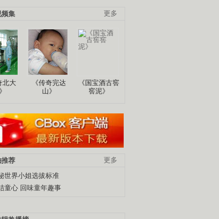
视频集
更多
奇北大
《传奇完达
《国宝酒古窖
》
山》
窖泥》
柚推荐
更多
秘世界小姐选拔标准
结童心 回味童年趣事