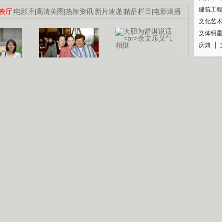
建筑工
映厅
|
电影库
|
高清美图
|
热辣资讯
|
新片速递
|
精品栏目
|
电影滚播
文化艺
文体明
庆典
纪录
认恋情
林凤娇为成龙
大胆为舒淇说话
利当妈
庆祝58岁生日
余文乐义气相挺
【明星】郑秀文备嫁衣等求婚
【热门】《香格里拉》全集在线看
【视频】张国强《王海涛今年41》
B
【热剧】《美人心计》在线观看
【热剧】姜文马苏《女人如花》全集
锘�
剧检索
|
热剧点播
|
电视剧库
|
趣味策划
|
CCTV-8官网
|
影视同期声