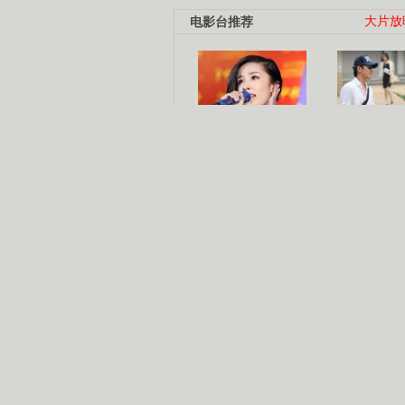
电影台推荐
大片放
杨幂多线发展
赵又廷承
演员变身歌手
朱茵顺
【大片】古天乐带伤狂奔
【热门】周冬雨李治廷携手催泪
【大片】《逆战》造型遭曝光
【明星】景甜过完生日想当妈妈
【将映】五月天集体跨界拍电影
电视剧推荐
电视剧台
|
热