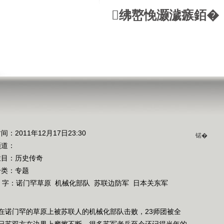
绋嶅悗灏濊瘯銆�
间：2011年12月17日23:30
锘�
频道：
栏目：
历史传奇
分类：专题
 字：
诺门罕草原
机械化部队
苏联边防军
日本关东军
在诺门罕的草原上被苏联人的机械化部队击败，23师团被全
日苏双方在边界上摩擦不断，很多苏军老兵至今还记得当年的