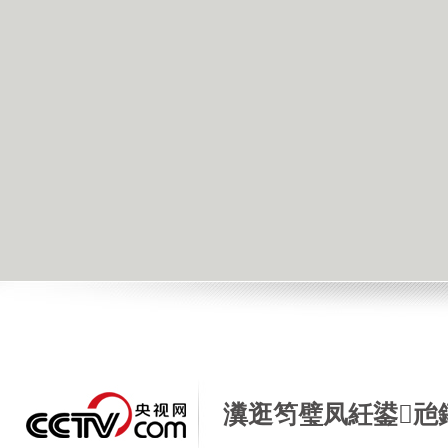
瀵逛笉璧凤紝鍙兘