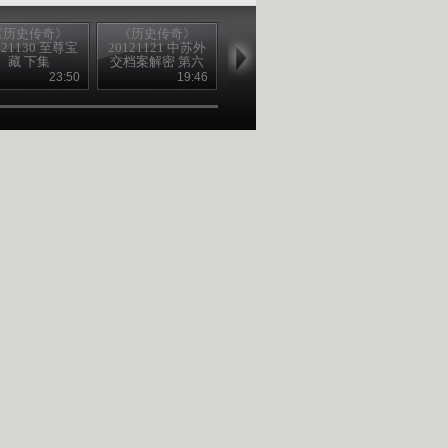
《历史传奇》
《历史传奇》
《历史传奇》
《历史传奇
121130 至尊宝
20121121 中苏外
20121119 中苏外
20121008 我
藏 下集
交档案解密 第六
交档案解密 第二
的祖国 第一集
集 歃血为盟
集 斯大林的选择
唱祖国
23:50
19:46
20:20
25
（下）
（下）