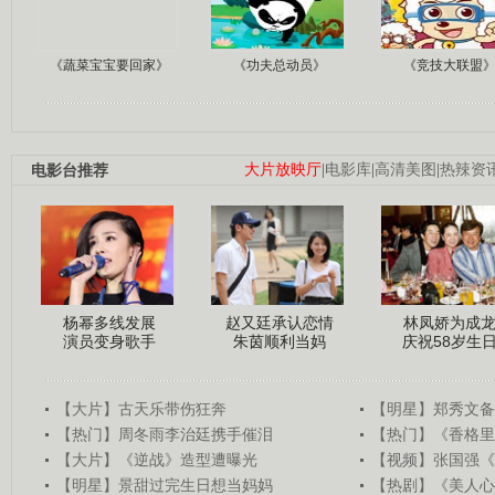
《蔬菜宝宝要回家》
《功夫总动员》
《竞技大联盟
电影台推荐
大片放映厅
|
电影库
|
高清美图
|
热辣资
杨幂多线发展
赵又廷承认恋情
林凤娇为成
演员变身歌手
朱茵顺利当妈
庆祝58岁生
【大片】古天乐带伤狂奔
【明星】郑秀文备
【热门】周冬雨李治廷携手催泪
【热门】《香格里
【大片】《逆战》造型遭曝光
【视频】张国强《
【明星】景甜过完生日想当妈妈
【热剧】《美人心