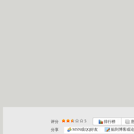
5
评分
排行榜
意
MSN或QQ好友
贴到博客或
分享