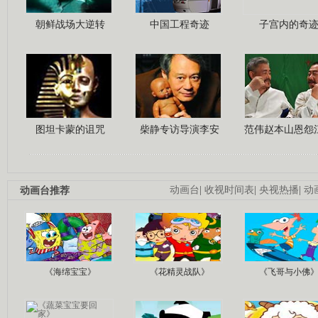
朝鲜战场大逆转
中国工程奇迹
子宫内的奇
图坦卡蒙的诅咒
柴静专访导演李安
范伟赵本山恩怨
动画台推荐
动画台
|
收视时间表
|
央视热播
|
动
《海绵宝宝》
《花精灵战队》
《飞哥与小佛