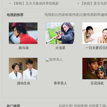
【将映】五月天集体跨界拍电影
【热剧】姜文马苏
电视剧推荐
电视剧台
|
热剧检索
|
热剧点播
|
电视剧库
|
趣
跑马场
火流星
一日夫妻百日
感动生命
香草美人
百花深处
热门推荐
动画片库
|
动画微博
|
动画梦工场