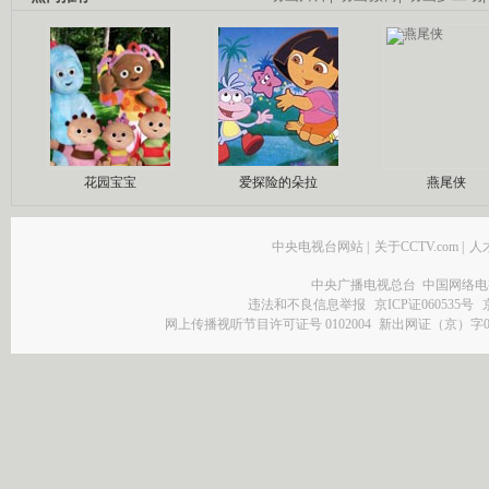
花园宝宝
爱探险的朵拉
燕尾侠
中央电视台网站
|
关于CCTV.com
|
人
中央广播电视总台 中国网络电
违法和不良信息举报
京ICP证060535号
网上传播视听节目许可证号 0102004
新出网证（京）字0