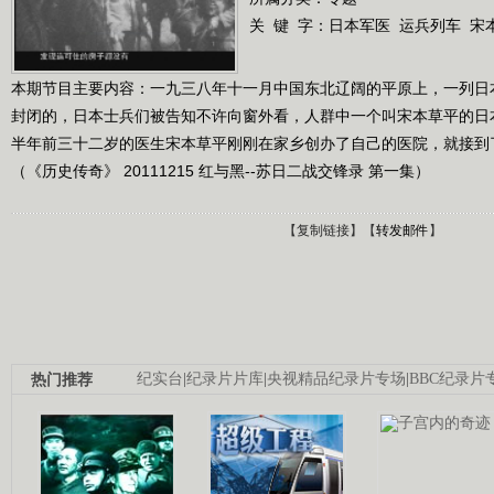
关 键 字：
日本军医
运兵列车
宋
本期节目主要内容：一九三八年十一月中国东北辽阔的平原上，一列日
封闭的，日本士兵们被告知不许向窗外看，人群中一个叫宋本草平的日
半年前三十二岁的医生宋本草平刚刚在家乡创办了自己的医院，就接到
（《历史传奇》 20111215 红与黑--苏日二战交锋录 第一集）
【
复制链接
】【
转发邮件
】
热门推荐
纪实台
|
纪录片片库
|
央视精品纪录片专场
|
BBC纪录片