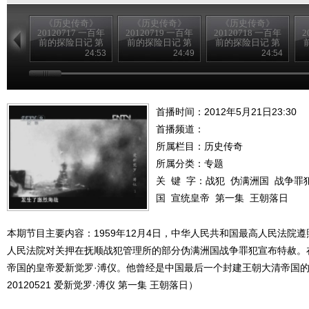
《历史传奇》
《历史传奇》
《历史传奇》
20120717 一百年
20120719 一百年
20120718 一百年
2
前的探险日记 第
前的探险日记 第
前的探险日记 第
四集 沙埋宝藏
八集 为歌者留影
六集 生死大漠
24:53
24:49
24:54
（下）
（下）
（下）
首播时间：2012年5月21日23:30
首播频道：
所属栏目：
历史传奇
所属分类：专题
关 键 字：
战犯
伪满洲国
战争罪
国
宣统皇帝
第一集
王朝落日
本期节目主要内容：1959年12月4日，中华人民共和国最高人民法院
人民法院对关押在抚顺战犯管理所的部分伪满洲国战争罪犯宣布特赦。
帝国的皇帝爱新觉罗·溥仪。他曾经是中国最后一个封建王朝大清帝国
20120521 爱新觉罗·溥仪 第一集 王朝落日）