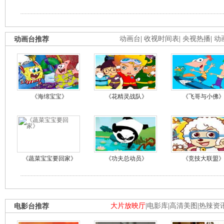
动画台推荐
动画台
|
收视时间表
|
央视热播
|
动
《海绵宝宝》
《花精灵战队》
《飞哥与小佛
《蔬菜宝宝要回家》
《功夫总动员》
《竞技大联盟
电影台推荐
大片放映厅
|
电影库
|
高清美图
|
热辣资