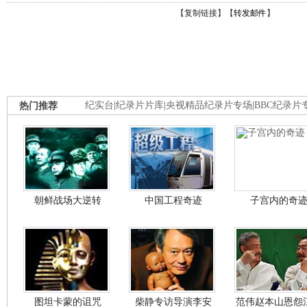
【
复制链接
】【
转发邮件
】
热门推荐
纪实台
|
纪录片片库
|
央视精品纪录片专场
|
BBC纪录片
朝鲜战场大逆转
中国工程奇迹
子宫内的奇
图坦卡蒙的诅咒
柴静专访导演李安
范伟赵本山恩怨