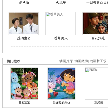
跑马场
火流星
一日夫妻百日
感动生命
香草美人
百花深处
热门推荐
动画片库
|
动画微博
|
动画梦工场
花园宝宝
爱探险的朵拉
燕尾侠