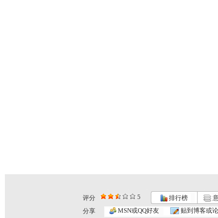
5
评分
排行榜
意
MSN或QQ好友
贴到博客或
分享