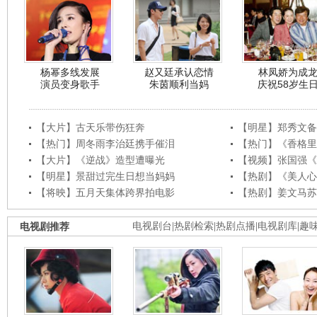
杨幂多线发展
赵又廷承认恋情
林凤娇为成
演员变身歌手
朱茵顺利当妈
庆祝58岁生
【大片】古天乐带伤狂奔
【明星】郑秀文备
【热门】周冬雨李治廷携手催泪
【热门】《香格里
【大片】《逆战》造型遭曝光
【视频】张国强《
【明星】景甜过完生日想当妈妈
【热剧】《美人心
【将映】五月天集体跨界拍电影
【热剧】姜文马苏
电视剧推荐
电视剧台
|
热剧检索
|
热剧点播
|
电视剧库
|
趣