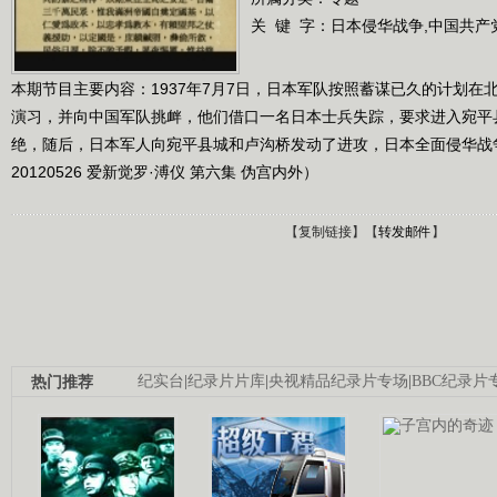
关 键 字：
日本侵华战争,中国共产
本期节目主要内容：1937年7月7日，日本军队按照蓄谋已久的计划在
演习，并向中国军队挑衅，他们借口一名日本士兵失踪，要求进入宛平
绝，随后，日本军人向宛平县城和卢沟桥发动了进攻，日本全面侵华战
20120526 爱新觉罗·溥仪 第六集 伪宫内外）
【
复制链接
】【
转发邮件
】
热门推荐
纪实台
|
纪录片片库
|
央视精品纪录片专场
|
BBC纪录片