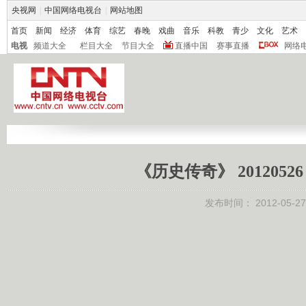
央视网
|
中国网络电视台
|
网站地图
首页
新闻
经济
体育
综艺
春晚
戏曲
音乐
科教
青少
文化
艺术
电视
频道大全
栏目大全
节目大全
直播中国
赛事直播
网络
《历史传奇》 201205
发布时间：
2012-05-27