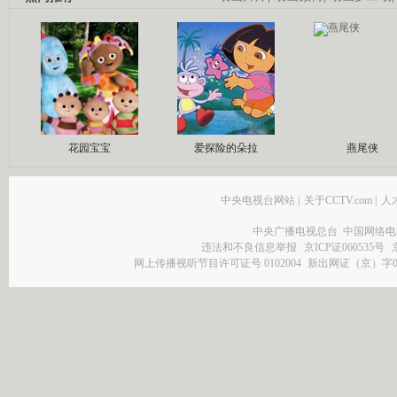
花园宝宝
爱探险的朵拉
燕尾侠
中央电视台网站
|
关于CCTV.com
|
人
中央广播电视总台 中国网络电
违法和不良信息举报
京ICP证060535号
网上传播视听节目许可证号 0102004
新出网证（京）字0