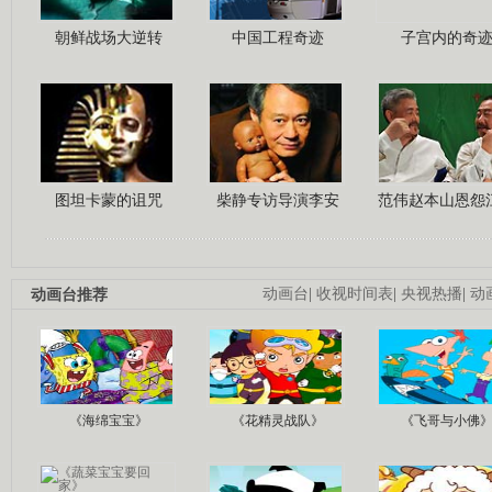
朝鲜战场大逆转
中国工程奇迹
子宫内的奇
图坦卡蒙的诅咒
柴静专访导演李安
范伟赵本山恩怨
动画台推荐
动画台
|
收视时间表
|
央视热播
|
动
《海绵宝宝》
《花精灵战队》
《飞哥与小佛