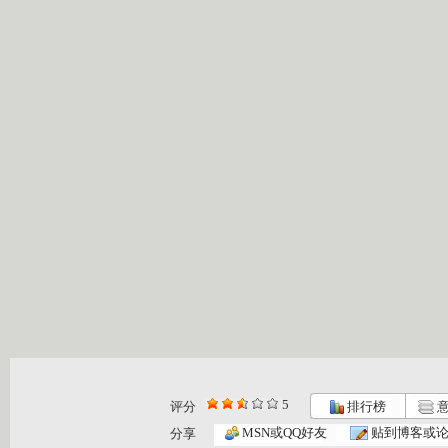
5
评分
排行榜
意
MSN或QQ好友
贴到博客或
分享