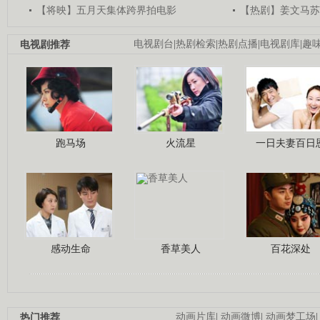
【将映】五月天集体跨界拍电影
【热剧】姜文马苏
电视剧推荐
电视剧台
|
热剧检索
|
热剧点播
|
电视剧库
|
趣
跑马场
火流星
一日夫妻百日
感动生命
香草美人
百花深处
热门推荐
动画片库
|
动画微博
|
动画梦工场