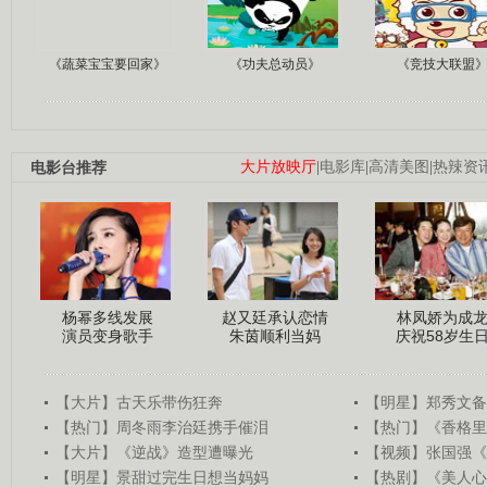
《蔬菜宝宝要回家》
《功夫总动员》
《竞技大联盟
电影台推荐
大片放映厅
|
电影库
|
高清美图
|
热辣资
杨幂多线发展
赵又廷承认恋情
林凤娇为成
演员变身歌手
朱茵顺利当妈
庆祝58岁生
【大片】古天乐带伤狂奔
【明星】郑秀文备
【热门】周冬雨李治廷携手催泪
【热门】《香格里
【大片】《逆战》造型遭曝光
【视频】张国强《
【明星】景甜过完生日想当妈妈
【热剧】《美人心