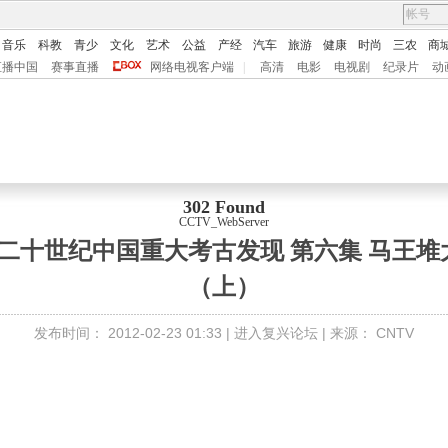
音乐
科教
青少
文化
艺术
公益
产经
汽车
旅游
健康
时尚
三农
商
直播中国
赛事直播
网络电视客户端
|
高清
电影
电视剧
纪录片
动
302 Found
CCTV_WebServer
22 二十世纪中国重大考古发现 第六集 马王
（上）
发布时间：
2012-02-23 01:33 |
进入复兴论坛
| 来源：
CNTV