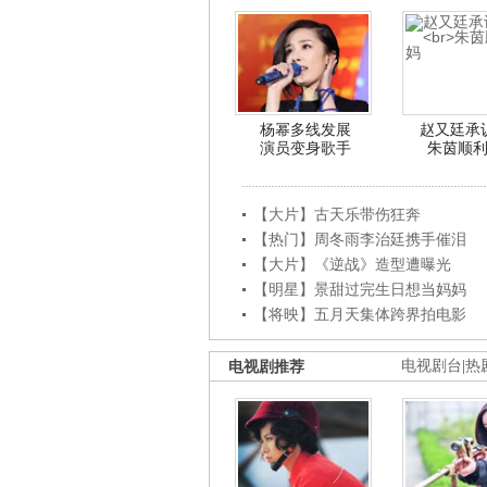
杨幂多线发展
赵又廷承
演员变身歌手
朱茵顺
【大片】古天乐带伤狂奔
【热门】周冬雨李治廷携手催泪
【大片】《逆战》造型遭曝光
【明星】景甜过完生日想当妈妈
【将映】五月天集体跨界拍电影
电视剧推荐
电视剧台
|
热