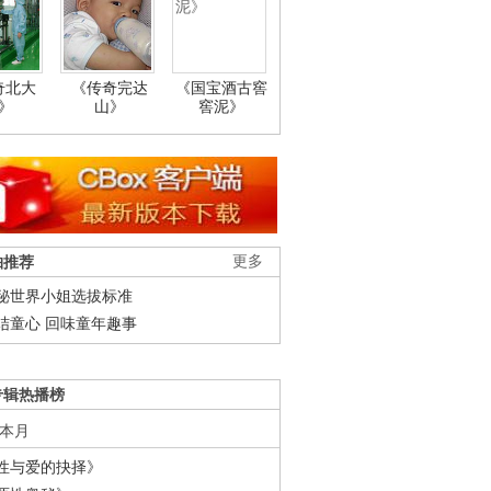
奇北大
《传奇完达
《国宝酒古窖
》
山》
窖泥》
柚推荐
更多
秘世界小姐选拔标准
结童心 回味童年趣事
专辑热播榜
本月
性与爱的抉择》