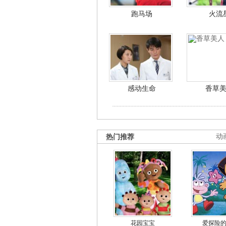
跑马场
火流
感动生命
香草
热门推荐
动
花园宝宝
爱探险