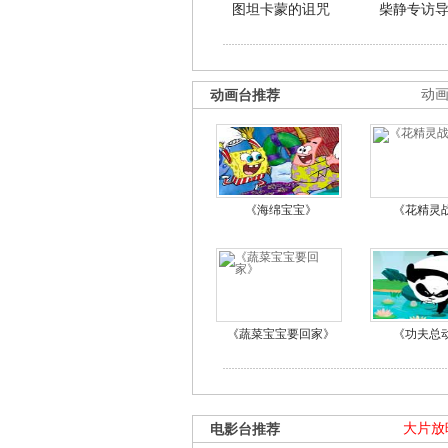
图坦卡蒙的诅咒
柴静专访
动画台推荐
动
《海绵宝宝》
《花精灵
《蔬菜宝宝要回家》
《功夫总
电影台推荐
大片放