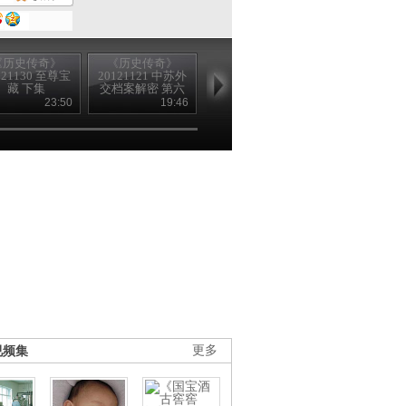
《历史传奇》
《历史传奇》
《历史传奇》
《历史传奇
121130 至尊宝
20121121 中苏外
20121119 中苏外
20121008 我
藏 下集
交档案解密 第六
交档案解密 第二
的祖国 第一集
集 歃血为盟
集 斯大林的选择
唱祖国
23:50
19:46
20:20
25
（下）
（下）
视频集
更多