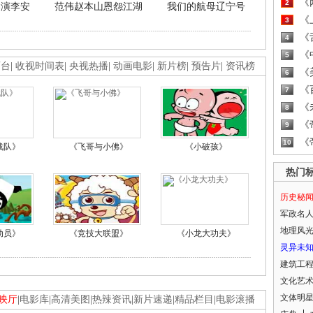
《
2
导演李安
范伟赵本山恩怨江湖
我们的航母辽宁号
《
3
《
4
《
5
画台
|
收视时间表
|
央视热播
|
动画电影
|
新片榜
|
预告片
|
资讯榜
《
6
《
7
《
8
《
9
《
10
战队》
《飞哥与小佛》
《小破孩》
热门
历史秘
军政名
地理风
动员》
《竞技大联盟》
《小龙大功夫》
灵异未
建筑工
文化艺
文体明
映厅
|
电影库
|
高清美图
|
热辣资讯
|
新片速递
|
精品栏目
|
电影滚播