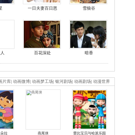
星
一日夫妻百日恩
雪狼谷
美人
百花深处
暗香
画片库
|
动画微博
|
动画梦工场
|
银河剧场
|
动画剧场
|
动漫世界
的朵拉
燕尾侠
蕾比宝贝与哈派乐园