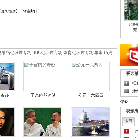
【
复制链接
】【
转发邮件
】
《神
荒
视精品纪录片专场
|
BBC纪录片专场
|
体育纪录片专场
|
军事
|
历史
爱西
揭
1
永
2
程奇迹
子宫内的奇迹
公元一六四四
锘�
视频
本周
《
1