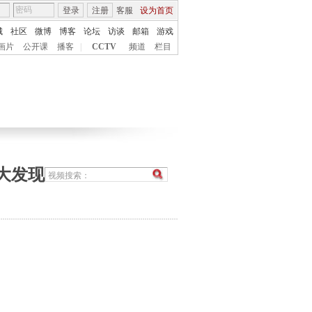
登录
注册
客服
设为首页
城
社区
微博
博客
论坛
访谈
邮箱
游戏
画片
公开课
播客
|
CCTV
频道
栏目
堆大发现