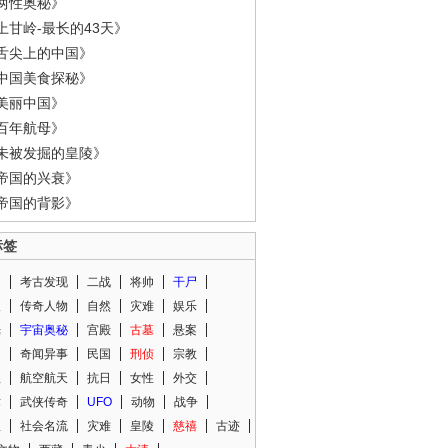
两性奥秘》
上甘岭-最长的43天》
舌尖上的中国》
中国美食探秘》
美丽中国》
百年航母》
未被发掘的皇陵》
帝国的兴衰》
帝国的背影》
标签
闻
考古发现
二战
将帅
干尸
人
传奇人物
自然
灾难
娱乐
光
宇宙奥秘
宫殿
古墓
悬案
知
奇闻异事
民国
刑侦
宗教
程
航空航天
抗日
女性
外交
术
武侠传奇
UFO
动物
战争
星
社会名流
灾难
皇陵
慈禧
古迹