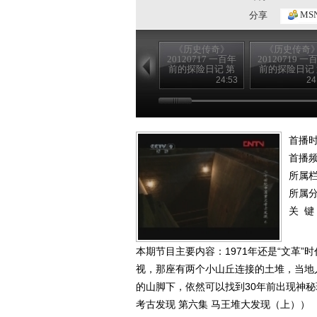
MS
分享
《历史传奇》
《历史传奇
20120717 一百年
20120719 一
前的探险日记 第
前的探险日记
四集 沙埋宝藏
八集 为歌者
24:53
24
（下）
（下）
首播时
首播
所属
所属
关 键
本期节目主要内容：1971年还是“文革
视，那座有两个小山丘连接的土堆，当地
的山脚下，依然可以找到30年前出现神秘现
考古发现 第六集 马王堆大发现（上））