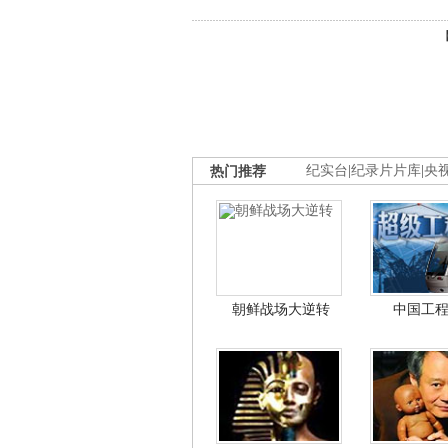
热门推荐
纪实台
|
纪录片片库
|
央
朝鲜战场大逆转
中国工