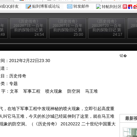
N或QQ好友
贴到博客或论坛
转发邮件
转帖到社区
》
《历史传奇》
《历史传奇》
《历史传奇》
百年
20120718 一百年
20120716 一百年
20120720 一百年
20
 第
前的探险日记 第
前的探险日记 第
前的探险日记 第
留影
六集 生死大漠
二集 古道谍影
十集 老城记忆
:49
24:54
25:00
24:17
（下）
（下）
（下）
锘�
间：2012年2月22日23:30
频道：
栏目：
历史传奇
分类：专题
 字：
文革
军事工程
喷火现象
防空洞
马王堆
”时代，在地下军事工程中发现神秘的喷火现象，立即引起高度重
人叫它马王堆，今天的长沙城已经延伸到了这里，就在马王堆
最新
象的防空洞。（《历史传奇》 20120222 二十世纪中国重大