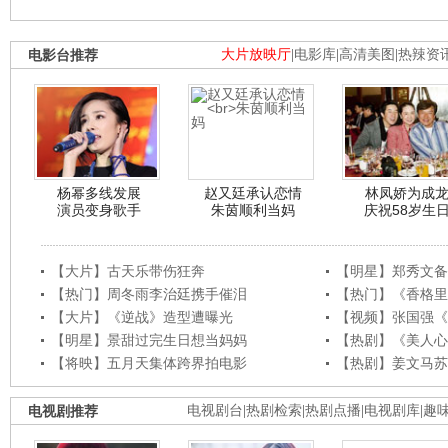
电影台推荐
大片放映厅
|
电影库
|
高清美图
|
热辣资
杨幂多线发展
赵又廷承认恋情
林凤娇为成
演员变身歌手
朱茵顺利当妈
庆祝58岁生
【大片】古天乐带伤狂奔
【明星】郑秀文备
【热门】周冬雨李治廷携手催泪
【热门】《香格里
【大片】《逆战》造型遭曝光
【视频】张国强《
【明星】景甜过完生日想当妈妈
【热剧】《美人心
【将映】五月天集体跨界拍电影
【热剧】姜文马苏
电视剧推荐
电视剧台
|
热剧检索
|
热剧点播
|
电视剧库
|
趣