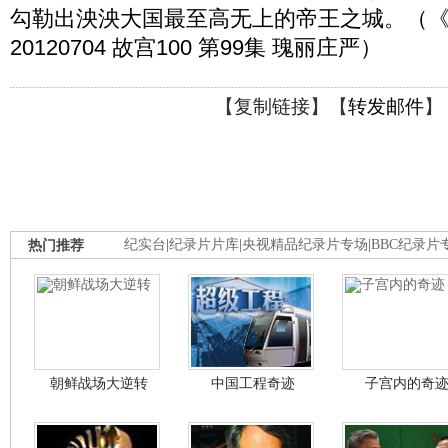
勾勒出泱泱大国最至高无上的帝王之城。（
20120704 故宫100 第99集 瑰丽庄严）
【
复制链接
】【
转发邮件
】
热门推荐
纪实台
|
纪录片片库
|
央视精品纪录片专场
|
BBC纪录片
朝鲜战场大逆转
中国工程奇迹
子宫内的奇