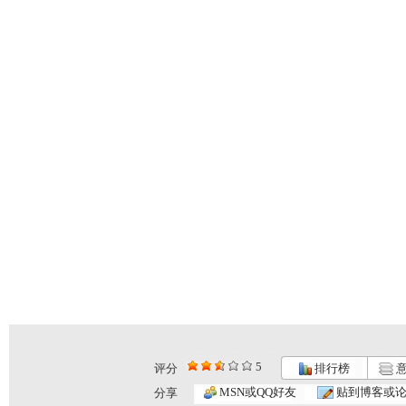
5
评分
排行榜
意
MSN或QQ好友
贴到博客或
分享