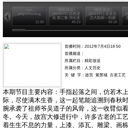
test-
《精彩放送》
《精彩放送》
jingcaihuifang
20130102 自然进
20121012 东亚生
2
化 第二集 消化道
态大勘探—拍摄
花絮
11:00
45:23
43:16
首播时间：2012年7月4日18:50
首播频道：
所属栏目：
精彩放送
所属分类：人文历史
关 键 字：
故宫
紫禁城
古老工艺
本期节目主要内容：手指起落之间，仿若木
际，尽使满木生香，这一起笔能追溯到春秋
腕承袭了祖师爷吴道子的风骨，这一收臂似
冬。今天，故宫大修进行中，许多古老的工
着生生不息的力量，上漆、添瓦、雕梁、画