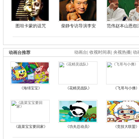
图坦卡蒙的诅咒
柴静专访导演李安
范伟赵本山恩怨
动画台推荐
动画台
|
收视时间表
|
央视热播
|
动
《海绵宝宝》
《花精灵战队》
《飞哥与小佛
《蔬菜宝宝要回家》
《功夫总动员》
《竞技大联盟