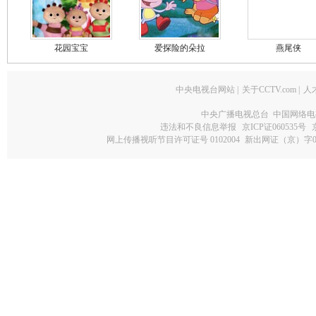
花园宝宝
爱探险的朵拉
燕尾侠
中央电视台网站
|
关于CCTV.com
|
人
中央广播电视总台 中国网络电
违法和不良信息举报
京ICP证060535号
网上传播视听节目许可证号 0102004
新出网证（京）字0