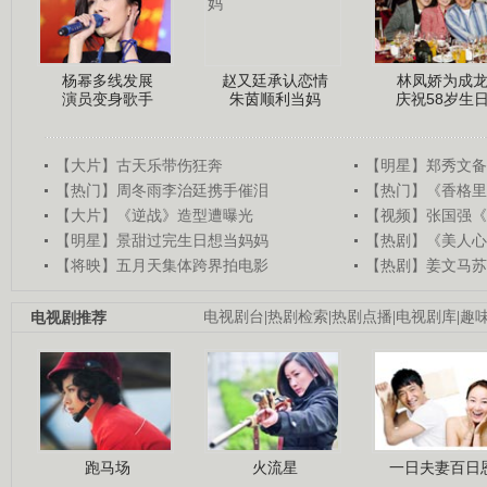
杨幂多线发展
赵又廷承认恋情
林凤娇为成
演员变身歌手
朱茵顺利当妈
庆祝58岁生
【大片】古天乐带伤狂奔
【明星】郑秀文备
【热门】周冬雨李治廷携手催泪
【热门】《香格里
【大片】《逆战》造型遭曝光
【视频】张国强《
【明星】景甜过完生日想当妈妈
【热剧】《美人心
【将映】五月天集体跨界拍电影
【热剧】姜文马苏
电视剧推荐
电视剧台
|
热剧检索
|
热剧点播
|
电视剧库
|
趣
跑马场
火流星
一日夫妻百日