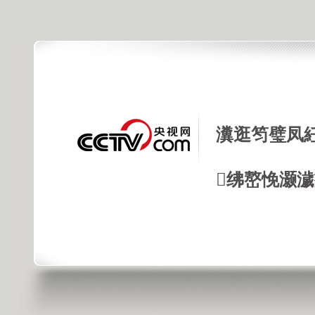
瀵逛笉璧凤
绋嶅悗灏