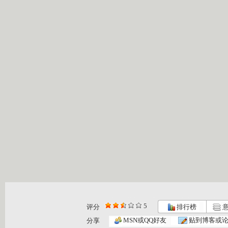
5
评分
排行榜
意
MSN或QQ好友
贴到博客或
分享