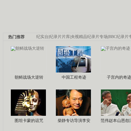
热门推荐
纪实台
|
纪录片片库
|
央视精品纪录片专场
|
BBC纪录片
朝鲜战场大逆转
中国工程奇迹
子宫内的奇
图坦卡蒙的诅咒
柴静专访导演李安
范伟赵本山恩怨