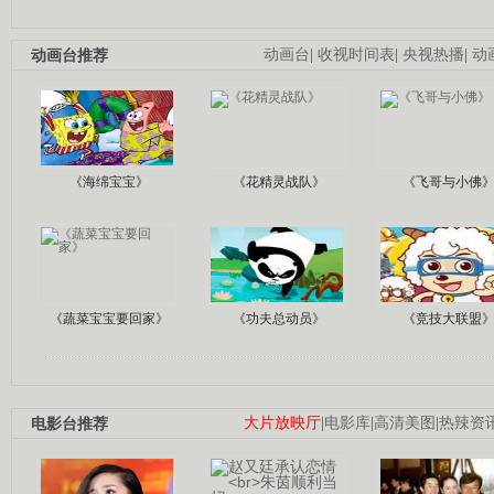
动画台推荐
动画台
|
收视时间表
|
央视热播
|
动
《海绵宝宝》
《花精灵战队》
《飞哥与小佛
《蔬菜宝宝要回家》
《功夫总动员》
《竞技大联盟
电影台推荐
大片放映厅
|
电影库
|
高清美图
|
热辣资