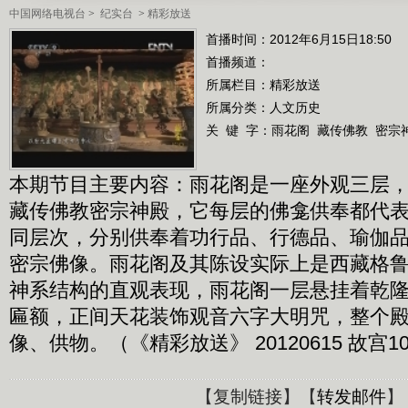
中国网络电视台
>
纪实台
>
精彩放送
首播时间：2012年6月15日18:50
首播频道：
所属栏目：
精彩放送
所属分类：人文历史
关 键 字：
雨花阁
藏传佛教
密宗
本期节目主要内容：雨花阁是一座外观三层
藏传佛教密宗神殿，它每层的佛龛供奉都代
同层次，分别供奉着功行品、行德品、瑜伽
密宗佛像。雨花阁及其陈设实际上是西藏格
神系结构的直观表现，雨花阁一层悬挂着乾
匾额，正间天花装饰观音六字大明咒，整个
像、供物。（《精彩放送》 20120615 故宫10
【
复制链接
】【
转发邮件
】