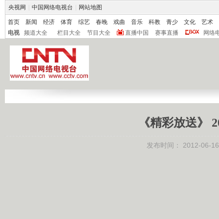
央视网
|
中国网络电视台
|
网站地图
首页
新闻
经济
体育
综艺
春晚
戏曲
音乐
科教
青少
文化
艺术
电视
频道大全
栏目大全
节目大全
直播中国
赛事直播
网络
《精彩放送》 201
发布时间：
2012-06-16