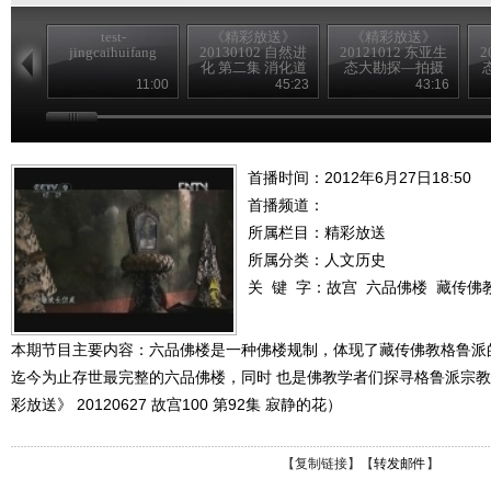
test-
《精彩放送》
《精彩放送》
jingcaihuifang
20130102 自然进
20121012 东亚生
2
化 第二集 消化道
态大勘探—拍摄
花絮
11:00
45:23
43:16
首播时间：2012年6月27日18:50
首播频道：
所属栏目：
精彩放送
所属分类：人文历史
关 键 字：
故宫
六品佛楼
藏传佛
本期节目主要内容：六品佛楼是一种佛楼规制，体现了藏传佛教格鲁派
迄今为止存世最完整的六品佛楼，同时 也是佛教学者们探寻格鲁派宗
彩放送》 20120627 故宫100 第92集 寂静的花）
【
复制链接
】【
转发邮件
】