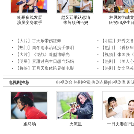
杨幂多线发展
赵又廷承认恋情
林凤娇为成
演员变身歌手
朱茵顺利当妈
庆祝58岁生
【大片】古天乐带伤狂奔
【明星】郑秀文备
【热门】周冬雨李治廷携手催泪
【热门】《香格里
【大片】《逆战》造型遭曝光
【视频】张国强《
【明星】景甜过完生日想当妈妈
【热剧】《美人心
【将映】五月天集体跨界拍电影
【热剧】姜文马苏
电视剧推荐
电视剧台
|
热剧检索
|
热剧点播
|
电视剧库
|
趣
跑马场
火流星
一日夫妻百日