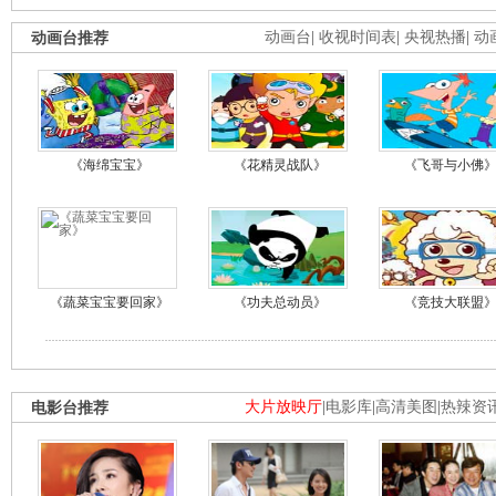
动画台推荐
动画台
|
收视时间表
|
央视热播
|
动
《海绵宝宝》
《花精灵战队》
《飞哥与小佛
《蔬菜宝宝要回家》
《功夫总动员》
《竞技大联盟
电影台推荐
大片放映厅
|
电影库
|
高清美图
|
热辣资