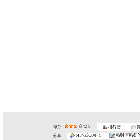
5
评分
排行榜
意
MSN或QQ好友
贴到博客或
分享