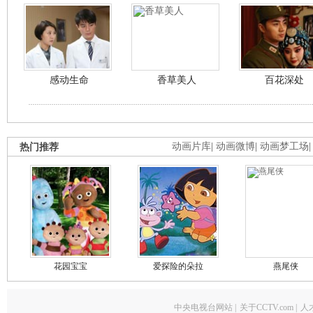
感动生命
香草美人
百花深处
热门推荐
动画片库
|
动画微博
|
动画梦工场
花园宝宝
爱探险的朵拉
燕尾侠
中央电视台网站
|
关于CCTV.com
|
人