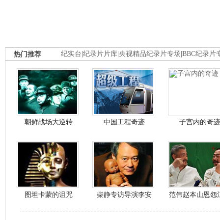
热门推荐
纪实台
|
纪录片片库
|
央视精品纪录片专场
|
BBC纪录片
朝鲜战场大逆转
中国工程奇迹
子宫内的奇
图坦卡蒙的诅咒
柴静专访导演李安
范伟赵本山恩怨