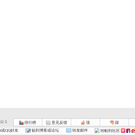
5
排行榜
意见反馈
顶
踩
N或QQ好友
贴到博客或论坛
转发邮件
转帖到社区