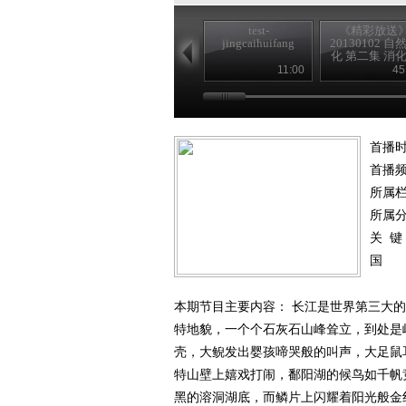
test-
《精彩放送
jingcaihuifang
20130102 自
化 第二集 消
11:00
45
首播时
首播
所属
所属
关 键
国
本期节目主要内容： 长江是世界第三大的
特地貌，一个个石灰石山峰耸立，到处是
壳，大鲵发出婴孩啼哭般的叫声，大足鼠
特山壁上嬉戏打闹，鄱阳湖的候鸟如千帆
黑的溶洞湖底，而鳞片上闪耀着阳光般金