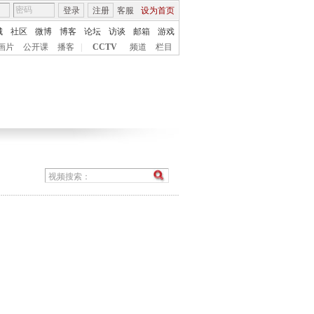
登录
注册
客服
设为首页
城
社区
微博
博客
论坛
访谈
邮箱
游戏
画片
公开课
播客
|
CCTV
频道
栏目