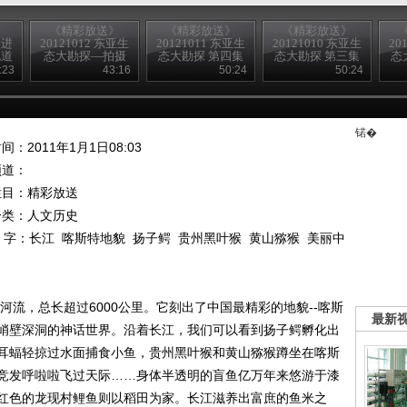
》
《精彩放送》
《精彩放送》
《精彩放送》
然进
20121012 东亚生
20121011 东亚生
20121010 东亚生
20
化道
态大勘探—拍摄
态大勘探 第四集
态大勘探 第三集
态
花絮
:23
43:16
50:24
50:24
锘�
间：2011年1月1日08:03
频道：
栏目：
精彩放送
分类：人文历史
 字：
长江
喀斯特地貌
扬子鳄
贵州黑叶猴
黄山猕猴
美丽中
河流，总长超过6000公里。它刻出了中国最精彩的地貌--喀斯
最新
峭壁深洞的神话世界。沿着长江，我们可以看到扬子鳄孵化出
耳蝠轻掠过水面捕食小鱼，贵州黑叶猴和黄山猕猴蹲坐在喀斯
竞发呼啦啦飞过天际……身体半透明的盲鱼亿万年来悠游于漆
红色的龙现村鲤鱼则以稻田为家。长江滋养出富庶的鱼米之