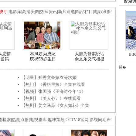
纪录
映厅
|
电影库
|
高清美图
|
热辣资讯
|
新片速递
|
精品栏目
|
电影滚播
认恋情
林凤娇为成龙
大胆为舒淇说话
B
利当妈
庆祝58岁生日
余文乐义气相挺
锘�
【明星】郑秀文备嫁衣等求婚
【热门】《香格里拉》全集在线看
【视频】张国强《王海涛今年41》
【热剧】《美人心计》在线观看
【热剧】姜文马苏《女人如花》全集
剧检索
|
热剧点播
|
电视剧库
|
趣味策划
|
CCTV-8官网
|
影视同期声