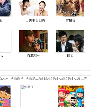
星
一日夫妻百日恩
雪狼谷
美人
百花深处
暗香
画片库
|
动画微博
|
动画梦工场
|
银河剧场
|
动画剧场
|
动漫世界