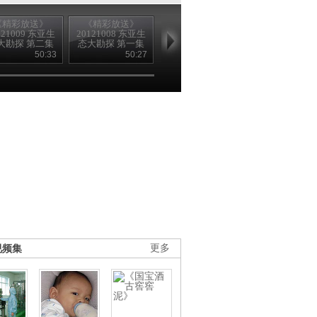
《精彩放送》
《精彩放送》
《精彩放送》
《精彩放送
121009 东亚生
20121008 东亚生
20120812 二十一
20111023 大
大勘探 第二集
态大勘探 第一集
世纪的大象
角马群里的间
第一集 征途
50:33
50:27
49:30
51
视频集
更多