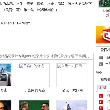
大的水稻。水牛、燕子、蜻蜓、水雉，鸬鹚，与水乡居民结下
01 《美丽中国》 第一集 《锦绣华南》）
《神
荒
【
复制链接
】【
转发邮件
】
爱西
视精品纪录片专场
|
BBC纪录片专场
|
体育纪录片专场
|
军事
|
历史
揭
1
永
2
锘�
视频
本周
程奇迹
子宫内的奇迹
公元一六四四
《
1
《
2
《
3