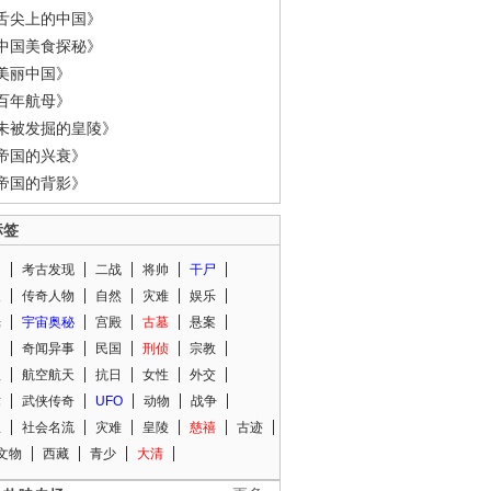
舌尖上的中国》
中国美食探秘》
美丽中国》
百年航母》
未被发掘的皇陵》
帝国的兴衰》
帝国的背影》
标签
闻
考古发现
二战
将帅
干尸
人
传奇人物
自然
灾难
娱乐
光
宇宙奥秘
宫殿
古墓
悬案
知
奇闻异事
民国
刑侦
宗教
程
航空航天
抗日
女性
外交
术
武侠传奇
UFO
动物
战争
星
社会名流
灾难
皇陵
慈禧
古迹
文物
西藏
青少
大清