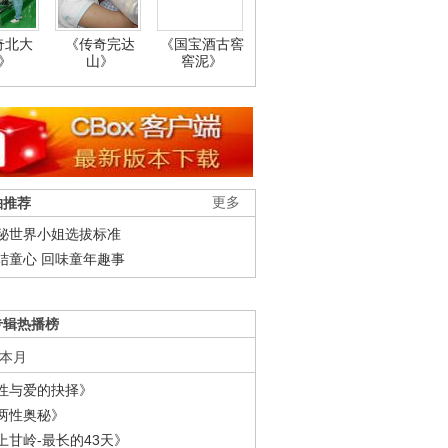
奇北大
《传奇完达
《国宝酒古窖
》
山》
窖泥》
柚推荐
更多
秘世界小姐选拔标准
结童心 回味童年趣事
专辑热播榜
本月
性与爱的抉择》
两性奥秘》
上甘岭-最长的43天》