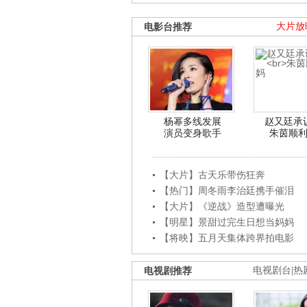
电影台推荐
大片放
杨幂多线发展
赵又廷承
演员变身歌手
朱茵顺
【大片】古天乐带伤狂奔
【热门】周冬雨李治廷携手催泪
【大片】《逆战》造型遭曝光
【明星】景甜过完生日想当妈妈
【将映】五月天集体跨界拍电影
电视剧推荐
电视剧台
|
热