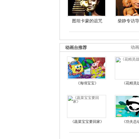
图坦卡蒙的诅咒
柴静专访
动画台推荐
动
《海绵宝宝》
《花精灵
《蔬菜宝宝要回家》
《功夫总