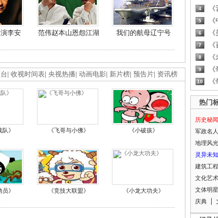
《
4
《
5
导演李安
范伟赵本山恩怨江湖
我们的航母辽宁号
《
6
《
7
《
8
《
9
画台
|
收视时间表
|
央视热播
|
动画电影
|
新片榜
|
预告片
|
资讯榜
《
10
热门
历史秘
战队》
《飞哥与小佛》
《小破孩》
军政名
地理风
灵异未
建筑工
文化艺
文体明
动员》
《竞技大联盟》
《小龙大功夫》
庆典