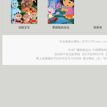
花园宝宝
爱探险的朵拉
燕尾侠
中央电视台网站
|
关于CCTV.com
|
人
中央广播电视总台 中国网络电
违法和不良信息举报
京ICP证060535号
网上传播视听节目许可证号 0102004
新出网证（京）字0