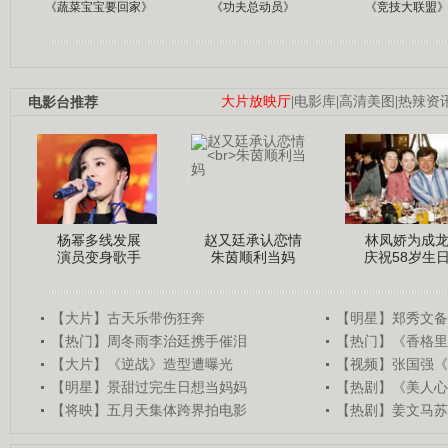
《蔬菜宝宝要回家》
《功夫总动员》
《竞技大联盟
电影台推荐
大片放映厅
|
电影库
|
高清美图
|
热辣资
杨幂多线发展
赵又廷承认恋情
林凤娇为成
演员变身歌手
朱茵顺利当妈
庆祝58岁生
【大片】古天乐带伤狂奔
【明星】郑秀文备
【热门】周冬雨李治廷携手催泪
【热门】《香格里
【大片】《逆战》造型遭曝光
【视频】张国强《
【明星】景甜过完生日想当妈妈
【热剧】《美人心
【将映】五月天集体跨界拍电影
【热剧】姜文马苏