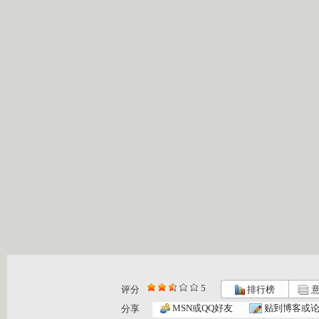
5
评分
排行榜
意
MSN或QQ好友
贴到博客或
分享