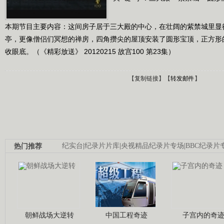
本期节目主要内容：这间房子居于三大殿的中心，在壮阔的紫禁城里显
亭，更像僧侣们冥想的禅房，四角攒尖的屋顶安装了圆形宝顶，正方形
收眼底。（《精彩放送》 20120215 故宫100 第23集）
【
复制链接
】【
转发邮件
】
热门推荐
纪实台
|
纪录片片库
|
央视精品纪录片专场
|
BBC纪录片
朝鲜战场大逆转
中国工程奇迹
子宫内的奇