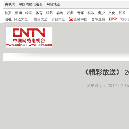
央视网
|
中国网络电视台
|
网站地图
首页
新闻
经济
体育
综艺
春晚
戏曲
音乐
科教
青少
文化
艺术
电视
频道大全
栏目大全
节目大全
直播中国
赛事直播
网络
《精彩放送》 201
发布时间：
2012-02-15