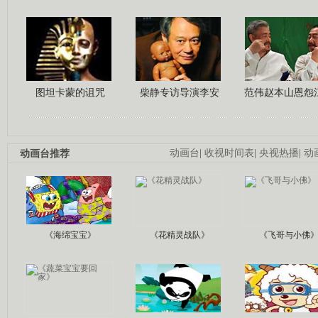
图坦卡蒙的诅咒
柴静专访导演李安
范伟赵本山恩怨
动画台推荐
动画台
|
收视时间表
|
央视热播
|
动
《海绵宝宝》
《花精灵战队》
《飞哥与小佛