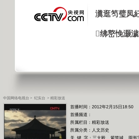
瀵逛笉璧凤
绋嶅悗灏
中国网络电视台
>
纪实台
>
精彩放送
首播时间：2012年2月15日18:50
首播频道：
所属栏目：
精彩放送
所属分类：人文历史
关 键 字：
三大殿
紫禁城
圆形