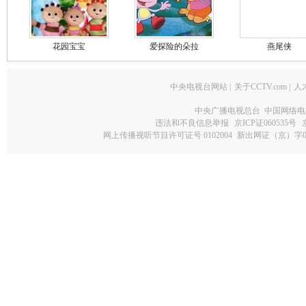
花园宝宝
爱探险的朵拉
燕尾侠
中央电视台网站
|
关于CCTV.com
|
人
中央广播电视总台 中国网络电
违法和不良信息举报
京ICP证060535号
网上传播视听节目许可证号 0102004
新出网证（京）字0