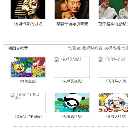
图坦卡蒙的诅咒
柴静专访导演李安
范伟赵本山恩怨
动画台推荐
动画台
|
收视时间表
|
央视热播
|
动
《海绵宝宝》
《花精灵战队》
《飞哥与小佛
《蔬菜宝宝要回家》
《功夫总动员》
《竞技大联盟