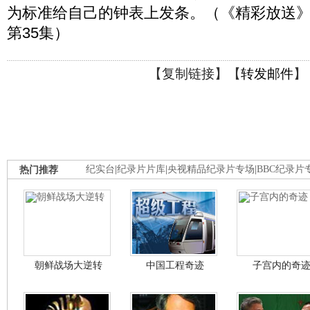
为标准给自己的钟表上发条。（《精彩放送》 201
第35集）
【
复制链接
】【
转发邮件
】
热门推荐
纪实台
|
纪录片片库
|
央视精品纪录片专场
|
BBC纪录片
朝鲜战场大逆转
中国工程奇迹
子宫内的奇