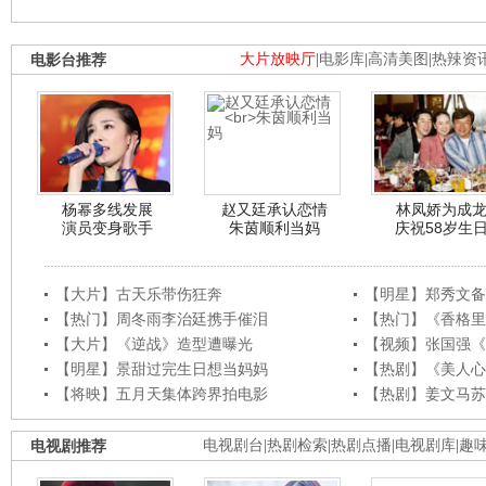
电影台推荐
大片放映厅
|
电影库
|
高清美图
|
热辣资
杨幂多线发展
赵又廷承认恋情
林凤娇为成
演员变身歌手
朱茵顺利当妈
庆祝58岁生
【大片】古天乐带伤狂奔
【明星】郑秀文备
【热门】周冬雨李治廷携手催泪
【热门】《香格里
【大片】《逆战》造型遭曝光
【视频】张国强《
【明星】景甜过完生日想当妈妈
【热剧】《美人心
【将映】五月天集体跨界拍电影
【热剧】姜文马苏
电视剧推荐
电视剧台
|
热剧检索
|
热剧点播
|
电视剧库
|
趣