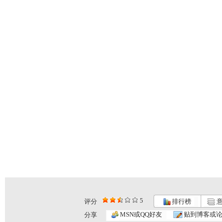
5
评分
排行榜
意
MSN或QQ好友
贴到博客或
分享