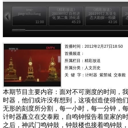
test-
《精彩放送》
《精彩放送》
jingcaihuifang
20130102 自然进
20121012 东亚生
2
化 第二集 消化道
态大勘探—拍摄
花絮
11:00
45:23
43:16
首播时间：2012年2月27日18:50
首播频道：
所属栏目：
精彩放送
所属分类：人文历史
关 键 字：
计时器
紫禁城
交泰殿
本期节目主要内容：面对不可测度的时间，
时器，他们或许没有想到，这项创造使得他
无形的刻度所分割，每一小时，每一分钟，
计时器矗立在交泰殿，自鸣钟报告着皇家的
之后，神武门鸣钟鼓，钟鼓楼也接着鸣钟鼓