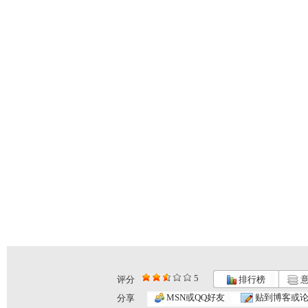
5
评分
排行榜
意
MSN或QQ好友
贴到博客或
分享