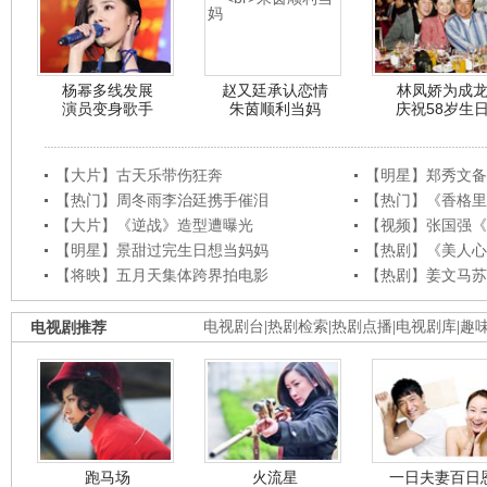
杨幂多线发展
赵又廷承认恋情
林凤娇为成
演员变身歌手
朱茵顺利当妈
庆祝58岁生
【大片】古天乐带伤狂奔
【明星】郑秀文备
【热门】周冬雨李治廷携手催泪
【热门】《香格里
【大片】《逆战》造型遭曝光
【视频】张国强《
【明星】景甜过完生日想当妈妈
【热剧】《美人心
【将映】五月天集体跨界拍电影
【热剧】姜文马苏
电视剧推荐
电视剧台
|
热剧检索
|
热剧点播
|
电视剧库
|
趣
跑马场
火流星
一日夫妻百日