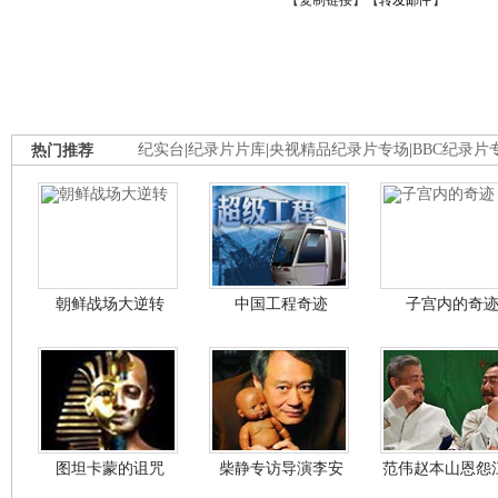
【
复制链接
】【
转发邮件
】
热门推荐
纪实台
|
纪录片片库
|
央视精品纪录片专场
|
BBC纪录片
朝鲜战场大逆转
中国工程奇迹
子宫内的奇
图坦卡蒙的诅咒
柴静专访导演李安
范伟赵本山恩怨