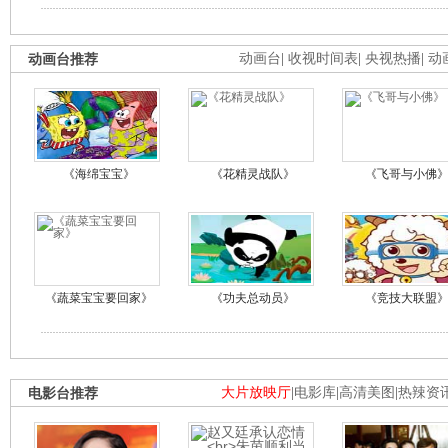
动画台推荐
动画台
|
收视时间表
|
央视热播
|
动
《海绵宝宝》
《花精灵战队》
《飞哥与小佛
《蔬菜宝宝要回家》
《功夫总动员》
《竞技大联盟
电影台推荐
大片放映厅
|
电影库
|
高清美图
|
热辣资