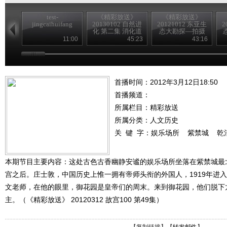
test-
《精彩放送》
《精彩放送》
jingcaihuifang
20130102 自然进
20121012 东亚生
2
化 第二集 消化道
态大勘探—拍摄
花絮
11:00
45:23
43:16
首播时间：2012年3月12日18:50
首播频道：
所属栏目：
精彩放送
所属分类：人文历史
关 键 字：
娱乐场所
紫禁城
乾
本期节目主要内容：这处古色古香幽静安谧的娱乐场所坐落在紫禁城最
宫之后。庄士敦，中国历史上惟一拥有帝师头衔的外国人，1919年进
文老师，在他的眼里，御花园是皇帝们的周末。来到御花园，他们脱下
主。（《精彩放送》 20120312 故宫100 第49集）