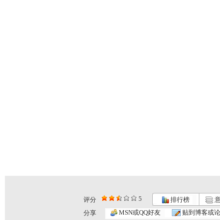
5
评分
排行榜
意
MSN或QQ好友
贴到博客或
分享