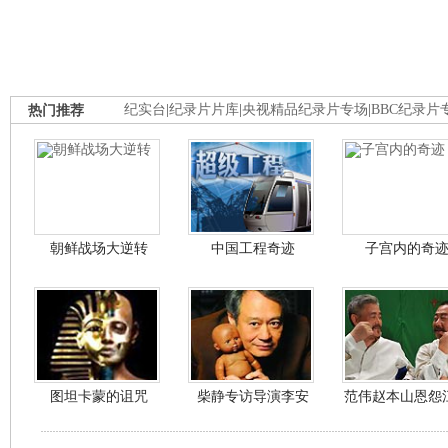
热门推荐
纪实台
|
纪录片片库
|
央视精品纪录片专场
|
BBC纪录片
朝鲜战场大逆转
中国工程奇迹
子宫内的奇
图坦卡蒙的诅咒
柴静专访导演李安
范伟赵本山恩怨