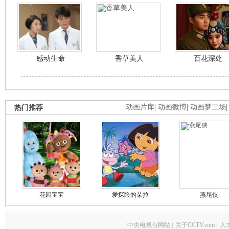
感动生命
香草美人
百花深处
热门推荐
动画片库
|
动画微博
|
动画梦工场
花园宝宝
爱探险的朵拉
燕尾侠
中央电视台网站
|
关于CCTV.com
|
人