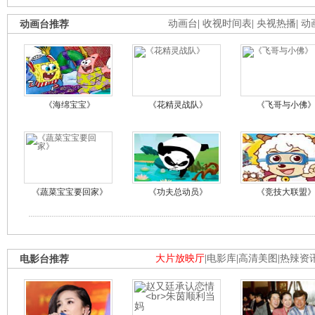
动画台推荐
动画台
|
收视时间表
|
央视热播
|
动
《海绵宝宝》
《花精灵战队》
《飞哥与小佛
《蔬菜宝宝要回家》
《功夫总动员》
《竞技大联盟
电影台推荐
大片放映厅
|
电影库
|
高清美图
|
热辣资