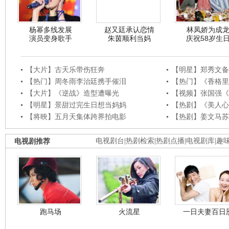
杨幂多线发展
赵又廷承认恋情
林凤娇为成
演员变身歌手
朱茵顺利当妈
庆祝58岁生
【大片】古天乐带伤狂奔
【明星】郑秀文备
【热门】周冬雨李治廷携手催泪
【热门】《香格里
【大片】《逆战》造型遭曝光
【视频】张国强《
【明星】景甜过完生日想当妈妈
【热剧】《美人心
【将映】五月天集体跨界拍电影
【热剧】姜文马苏
电视剧推荐
电视剧台
|
热剧检索
|
热剧点播
|
电视剧库
|
趣
跑马场
火流星
一日夫妻百日