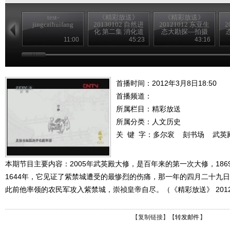
test-
《精彩放送》
《精彩放送》
jingcaihuifang
20130102 自然进
20121012 东亚生
2
化 第二集 消化道
态大勘探—拍摄
花絮
11:00
45:23
43:16
首播时间：2012年3月8日18:50
首播频道：
所属栏目：
精彩放送
所属分类：人文历史
关 键 字：
多尔衮
刻书场
武英
本期节目主要内容：2005年武英殿大修，是百年来的第一次大修，18
1644年，它见证了紫禁城遭受的最惨烈的伤痛，那一年的四月二十九
此前他率领的农民军攻入紫禁城，崇祯皇帝自尽。（《精彩放送》 201203
【
复制链接
】【
转发邮件
】