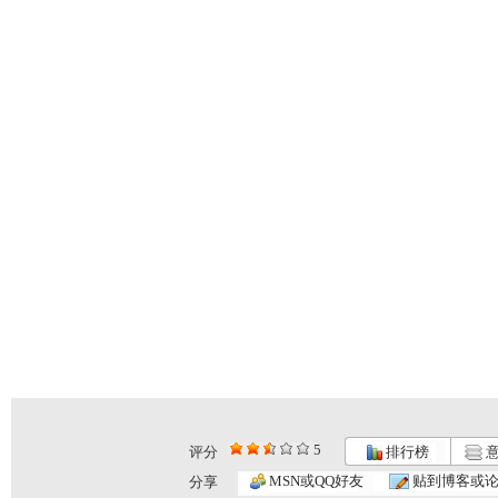
5
评分
排行榜
意
MSN或QQ好友
贴到博客或
分享