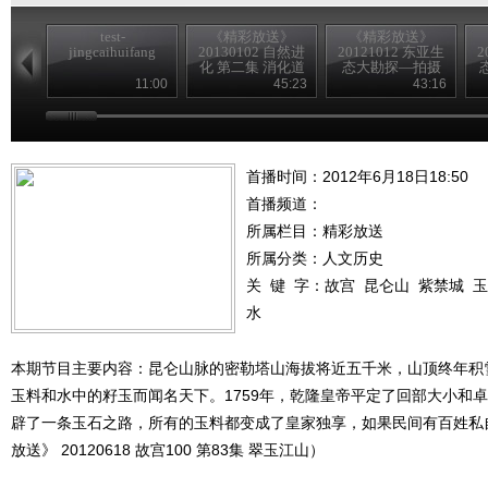
test-
《精彩放送》
《精彩放送》
jingcaihuifang
20130102 自然进
20121012 东亚生
2
化 第二集 消化道
态大勘探—拍摄
花絮
11:00
45:23
43:16
首播时间：2012年6月18日18:50
首播频道：
所属栏目：
精彩放送
所属分类：人文历史
关 键 字：
故宫
昆仑山
紫禁城
玉
水
本期节目主要内容：昆仑山脉的密勒塔山海拔将近五千米，山顶终年积
玉料和水中的籽玉而闻名天下。1759年，乾隆皇帝平定了回部大小和
辟了一条玉石之路，所有的玉料都变成了皇家独享，如果民间有百姓私
放送》 20120618 故宫100 第83集 翠玉江山）