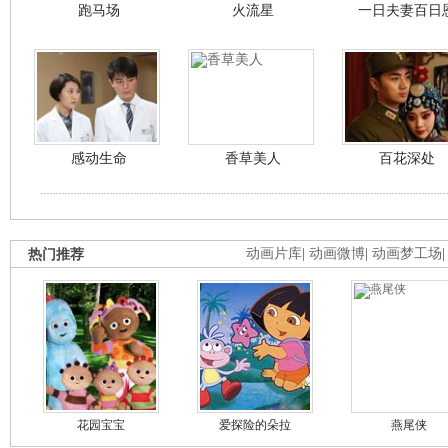
跑马场
火流星
一日夫妻百日
感动生命
香草美人
百花深处
热门推荐
动画片库
|
动画微博
|
动画梦工场
花园宝宝
爱探险的朵拉
燕尾侠