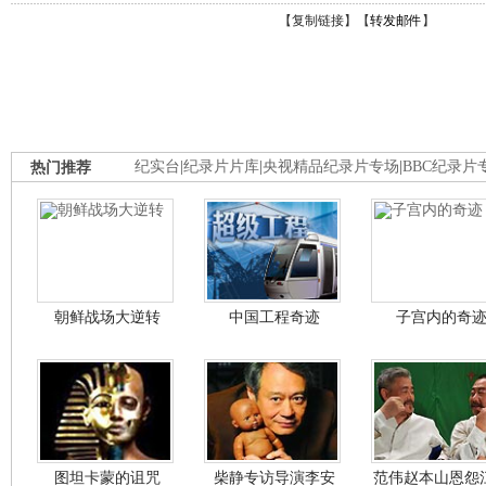
【
复制链接
】【
转发邮件
】
热门推荐
纪实台
|
纪录片片库
|
央视精品纪录片专场
|
BBC纪录片
朝鲜战场大逆转
中国工程奇迹
子宫内的奇
图坦卡蒙的诅咒
柴静专访导演李安
范伟赵本山恩怨