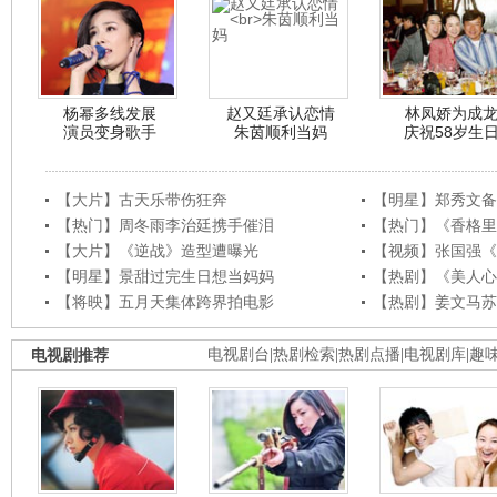
杨幂多线发展
赵又廷承认恋情
林凤娇为成
演员变身歌手
朱茵顺利当妈
庆祝58岁生
【大片】古天乐带伤狂奔
【明星】郑秀文备
【热门】周冬雨李治廷携手催泪
【热门】《香格里
【大片】《逆战》造型遭曝光
【视频】张国强《
【明星】景甜过完生日想当妈妈
【热剧】《美人心
【将映】五月天集体跨界拍电影
【热剧】姜文马苏
电视剧推荐
电视剧台
|
热剧检索
|
热剧点播
|
电视剧库
|
趣