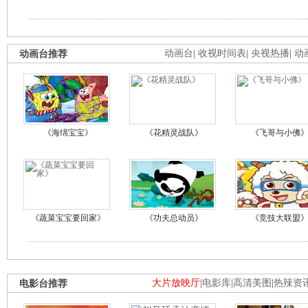
动画台推荐
动画台
|
收视时间表
|
央视热播
|
动
《海绵宝宝》
《花精灵战队》
《飞哥与小佛
《蔬菜宝宝要回家》
《功夫总动员》
《竞技大联盟
电影台推荐
大片放映厅
|
电影库
|
高清美图
|
热辣资