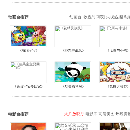
动画台推荐
动画台
|
收视时间表
|
央视热播
|
动
《海绵宝宝》
《花精灵战队》
《飞哥与小佛
《蔬菜宝宝要回家》
《功夫总动员》
《竞技大联盟
电影台推荐
大片放映厅
|
电影库
|
高清美图
|
热辣资