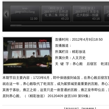
test-
《精彩放送》
《精彩放送》
jingcaihuifang
20130102 自然进
20121012 东亚生
2
化 第二集 消化道
态大勘探—拍摄
花絮
11:00
45:23
43:16
首播时间：2012年4月9日18:50
首播频道：
所属栏目：
精彩放送
所属分类：人文历史
关 键 字：
养心殿
后寝宫
乾清
本期节目主要内容：1723年6月，郎中保德接到谕旨，在养心殿后寝
就在这一年，养心殿取代了乾清宫，成为紫禁城里最重要的宫殿。养心
莫善于寡欲。雍正之前，这里只是一座普通的宫殿，雍正皇帝即位后，
居到养心殿。（《精彩放送》 20120409 故宫100 第59集）