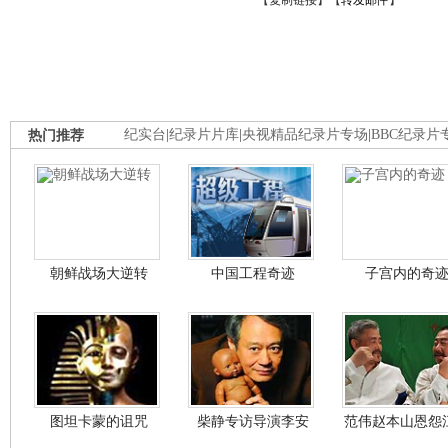
【
复制链接
】【
转发邮件
】
热门推荐
纪实台
|
纪录片片库
|
央视精品纪录片专场
|
BBC纪录片
朝鲜战场大逆转
中国工程奇迹
子宫内的奇
图坦卡蒙的诅咒
柴静专访导演李安
范伟赵本山恩怨