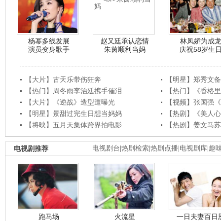
杨幂多线发展
赵又廷承认恋情
林凤娇为成
演员变身歌手
朱茵顺利当妈
庆祝58岁生
【大片】古天乐带伤狂奔
【明星】郑秀文备
【热门】周冬雨李治廷携手催泪
【热门】《香格里
【大片】《逆战》造型遭曝光
【视频】张国强《
【明星】景甜过完生日想当妈妈
【热剧】《美人心
【将映】五月天集体跨界拍电影
【热剧】姜文马苏
电视剧推荐
电视剧台
|
热剧检索
|
热剧点播
|
电视剧库
|
趣
跑马场
火流星
一日夫妻百日