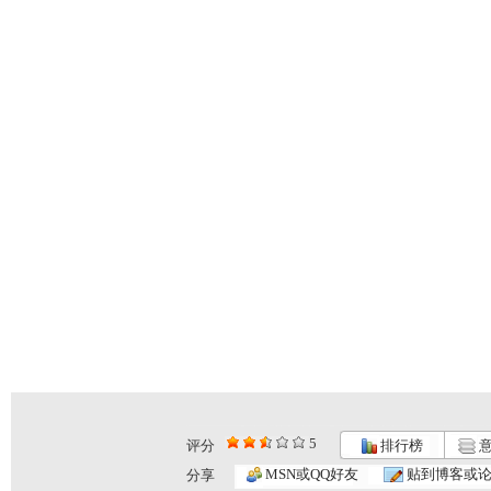
5
评分
排行榜
意
MSN或QQ好友
贴到博客或
分享