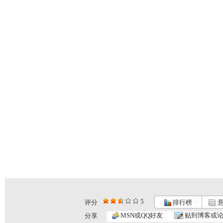
5
评分
排行榜
意
MSN或QQ好友
贴到博客或
分享