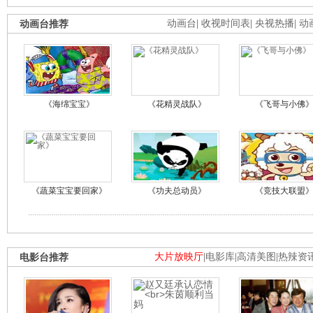
动画台推荐
动画台
|
收视时间表
|
央视热播
|
动
《海绵宝宝》
《花精灵战队》
《飞哥与小佛
《蔬菜宝宝要回家》
《功夫总动员》
《竞技大联盟
电影台推荐
大片放映厅
|
电影库
|
高清美图
|
热辣资