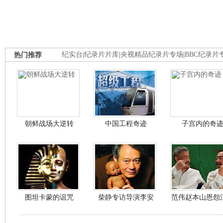
热门推荐
纪实台
|
纪录片片库
|
央视精品纪录片专场
|
BBC纪录片
朝鲜战场大逆转
中国工程奇迹
子宫内的奇
图坦卡蒙的诅咒
柴静专访导演李安
范伟赵本山恩怨