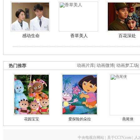
感动生命
香草美人
百花深处
热门推荐
动画片库
|
动画微博
|
动画梦工场
花园宝宝
爱探险的朵拉
燕尾侠
中央电视台网站
|
关于CCTV.com
|
人