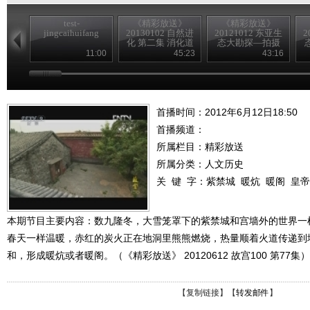
test-
《精彩放送》
《精彩放送》
jingcaihuifang
20130102 自然进
20121012 东亚生
2
化 第二集 消化道
态大勘探—拍摄
花絮
11:00
45:23
43:16
首播时间：2012年6月12日18:50
首播频道：
所属栏目：
精彩放送
所属分类：人文历史
关 键 字：
紫禁城
暖炕
暖阁
皇帝
本期节目主要内容：数九隆冬，大雪笼罩下的紫禁城和宫墙外的世界一
春天一样温暖，赤红的炭火正在地洞里熊熊燃烧，热量顺着火道传递到
和，形成暖炕或者暖阁。（《精彩放送》 20120612 故宫100 第77集）
【
复制链接
】【
转发邮件
】