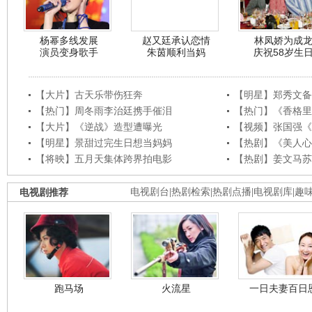
杨幂多线发展
赵又廷承认恋情
林凤娇为成
演员变身歌手
朱茵顺利当妈
庆祝58岁生
【大片】古天乐带伤狂奔
【明星】郑秀文备
【热门】周冬雨李治廷携手催泪
【热门】《香格里
【大片】《逆战》造型遭曝光
【视频】张国强《
【明星】景甜过完生日想当妈妈
【热剧】《美人心
【将映】五月天集体跨界拍电影
【热剧】姜文马苏
电视剧推荐
电视剧台
|
热剧检索
|
热剧点播
|
电视剧库
|
趣
跑马场
火流星
一日夫妻百日