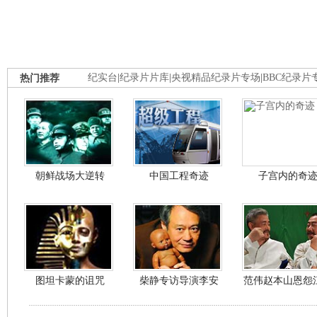
热门推荐
纪实台
|
纪录片片库
|
央视精品纪录片专场
|
BBC纪录片
朝鲜战场大逆转
中国工程奇迹
子宫内的奇
图坦卡蒙的诅咒
柴静专访导演李安
范伟赵本山恩怨