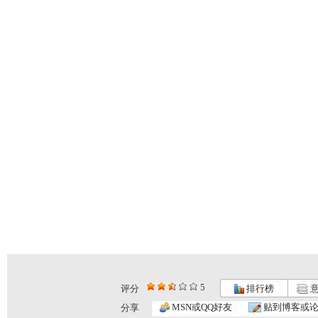
5
评分
排行榜
意
MSN或QQ好友
贴到博客或
分享