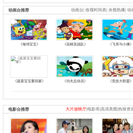
动画台推荐
动画台
|
收视时间表
|
央视热播
|
动
《海绵宝宝》
《花精灵战队》
《飞哥与小佛
《蔬菜宝宝要回家》
《功夫总动员》
《竞技大联盟
电影台推荐
大片放映厅
|
电影库
|
高清美图
|
热辣资