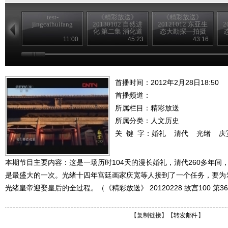
test-
《精彩放送》
《精彩放送》
jingcaihuifang
20130102 自然进
20121012 东亚生
2
化 第二集 消化道
态大勘探—拍摄
花絮
11:00
45:23
43:16
首播时间：2012年2月28日18:50
首播频道：
所属栏目：
精彩放送
所属分类：人文历史
关 键 字：
婚礼
清代
光绪
庆
本期节目主要内容：这是一场历时104天的漫长婚礼，清代260多年间
是最盛大的一次。光绪十四年宫廷画家庆宽等人接到了一个任务，要为
光绪皇帝迎娶皇后的全过程。（《精彩放送》 20120228 故宫100 第3
【
复制链接
】【
转发邮件
】