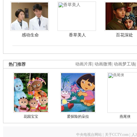
感动生命
香草美人
百花深处
热门推荐
动画片库
|
动画微博
|
动画梦工场
花园宝宝
爱探险的朵拉
燕尾侠
中央电视台网站
|
关于CCTV.com
|
人