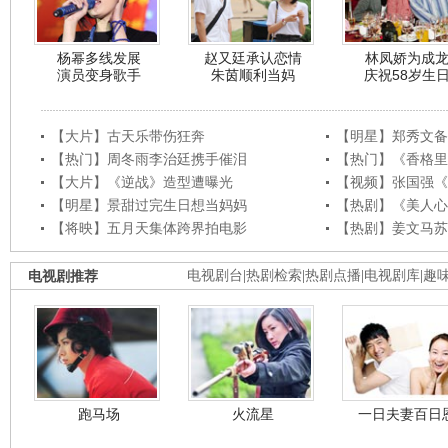
杨幂多线发展
赵又廷承认恋情
林凤娇为成
演员变身歌手
朱茵顺利当妈
庆祝58岁生
【大片】古天乐带伤狂奔
【明星】郑秀文备
【热门】周冬雨李治廷携手催泪
【热门】《香格里
【大片】《逆战》造型遭曝光
【视频】张国强《
【明星】景甜过完生日想当妈妈
【热剧】《美人心
【将映】五月天集体跨界拍电影
【热剧】姜文马苏
电视剧推荐
电视剧台
|
热剧检索
|
热剧点播
|
电视剧库
|
趣
跑马场
火流星
一日夫妻百日