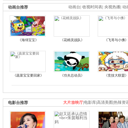
动画台推荐
动画台
|
收视时间表
|
央视热播
|
动
《海绵宝宝》
《花精灵战队》
《飞哥与小佛
《蔬菜宝宝要回家》
《功夫总动员》
《竞技大联盟
电影台推荐
大片放映厅
|
电影库
|
高清美图
|
热辣资