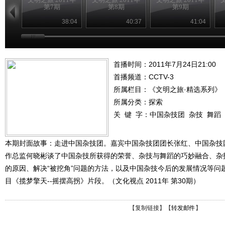
第7期
第8期
第9期
38:04
40:37
41:04
首播时间：2011年7月24日21:00
首播频道：
CCTV-3
所属栏目：
《文明之旅·精选系列》
所属分类：探索
关 键 字：
中国杂技团
杂技
舞蹈
本期封面故事：走进中国杂技团。嘉宾中国杂技团团长张红、中国杂技
作总监何晓彬谈了中国杂技所获得的荣誉、杂技与舞蹈的巧妙融合、杂
的原因、解决“被挖角”问题的方法，以及中国杂技今后的发展情况等问
目《揽梦擎天--摇摆高拐》片段。（文化视点 2011年 第30期）
【
复制链接
】【
转发邮件
】