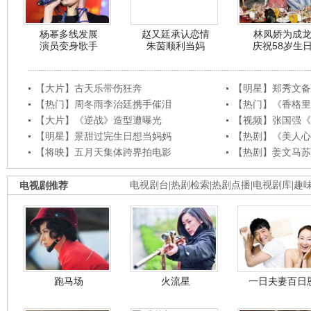
杨幂多线发展
赵又廷承认恋情
林凤娇为成
演员变身歌手
朱茵顺利当妈
庆祝58岁生
【大片】古天乐带伤狂奔
【明星】郑秀文备
【热门】周冬雨李治廷携手催泪
【热门】《香格里
【大片】《逆战》造型遭曝光
【视频】张国强《
【明星】景甜过完生日想当妈妈
【热剧】《美人心
【将映】五月天集体跨界拍电影
【热剧】姜文马苏
电视剧推荐
电视剧台
|
热剧检索
|
热剧点播
|
电视剧库
|
趣
跑马场
火流星
一日夫妻百日