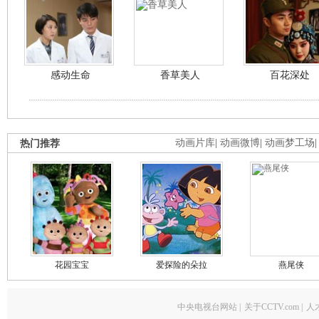
感动生命
香草美人
百花深处
热门推荐
动画片库
|
动画微博
|
动画梦工场
花园宝宝
爱探险的朵拉
燕尾侠
中央电视台网站
|
关于CCTV.com
|
人