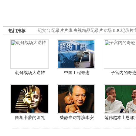
热门推荐
纪实台
|
纪录片片库
|
央视精品纪录片专场
|
BBC纪录片
朝鲜战场大逆转
中国工程奇迹
子宫内的奇
图坦卡蒙的诅咒
柴静专访导演李安
范伟赵本山恩怨