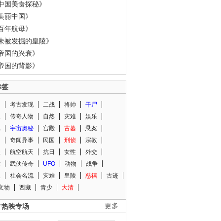
中国美食探秘》
美丽中国》
百年航母》
未被发掘的皇陵》
帝国的兴衰》
帝国的背影》
标签
闻
考古发现
二战
将帅
干尸
人
传奇人物
自然
灾难
娱乐
光
宇宙奥秘
宫殿
古墓
悬案
知
奇闻异事
民国
刑侦
宗教
程
航空航天
抗日
女性
外交
术
武侠传奇
UFO
动物
战争
星
社会名流
灾难
皇陵
慈禧
古迹
文物
西藏
青少
大清
片热映专场
更多