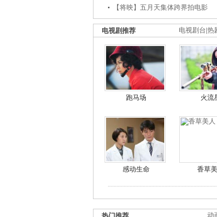
【将映】五月天集体跨界拍电影
电视剧推荐
电视剧台
|
热
跑马场
火流
感动生命
香草
热门推荐
动