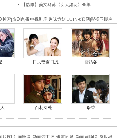
【热剧】姜文马苏《女人如花》全集
剧检索
|
热剧点播
|
电视剧库
|
趣味策划
|
CCTV-8官网
|
影视同期声
星
一日夫妻百日恩
雪狼谷
美人
百花深处
暗香
画片库
|
动画微博
|
动画梦工场
|
银河剧场
|
动画剧场
|
动漫世界