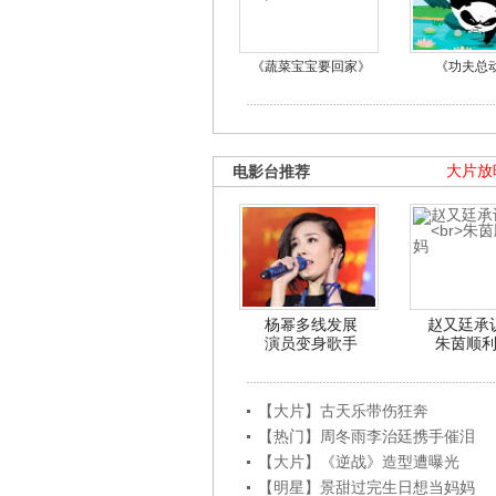
《蔬菜宝宝要回家》
《功夫总
电影台推荐
大片放
杨幂多线发展
赵又廷承
演员变身歌手
朱茵顺
【大片】古天乐带伤狂奔
【热门】周冬雨李治廷携手催泪
【大片】《逆战》造型遭曝光
【明星】景甜过完生日想当妈妈