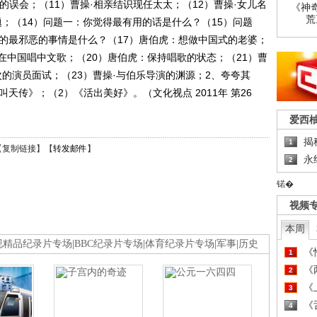
起的误会；（11）曹操·相亲结识现任太太；（12）曹操·女儿名
《神
荒
题；（14）问题一：你觉得最有用的话是什么？（15）问题
过的最邪恶的事情是什么？（17）唐伯虎：想做中国式的老婆；
·在中国唱中文歌；（20）唐伯虎：保持唱歌的状态；（21）曹
次的演员面试；（23）曹操·与伯乐导演的渊源；2、夸夸其
天传》；（2）《活出美好》。（文化视点 2011年 第26
爱西
揭
1
【
复制链接
】【
转发邮件
】
永
2
锘�
视频
本周
视精品纪录片专场
|
BBC纪录片专场
|
体育纪录片专场
|
军事
|
历史
《
1
《
2
《
3
《
4