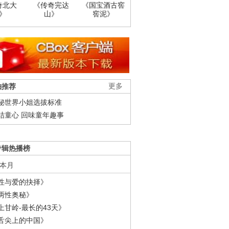
奇北大
《传奇完达
《国宝酒古窖
》
山》
窖泥》
柚推荐
更多
秘世界小姐选拔标准
结童心 回味童年趣事
专辑热播榜
本月
性与爱的抉择》
两性奥秘》
上甘岭-最长的43天》
舌尖上的中国》