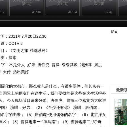
第9期
第10期
第12期
:37
41:04
40:14
39:48
锘�
间：2011年7月20日22:30
频道：
CCTV-3
栏目：
《文明之旅·精选系列》
分类：探索
 字：
不是外人
好弟
唐伯虎
曹操
夸夸其谈
我推荐
屠洪
叫天传
活出美好
国际化的大都市，那么标志是什么，有很多硬件，但其实有一
最新
自国际上的朋友们在这生活，我们要找的是这些在这生活得外
人。今天现场节目请来好弟、唐伯虎、曹操三位嘉宾为大家讲
国》 演唱：好弟；（2）《至少还有你》 演唱：唐伯虎；
国名字的由来；（5）唐伯虎·使用偶像的名字；（6）北京洋女
区；（8）曹操趣事一·“血马路”；（9）曹操趣事二·买“奇