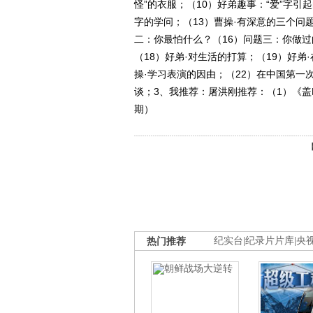
怪”的衣服；（10）好弟趣事：“爱”字引
字的学问；（13）曹操·有深意的三个问
二：你最怕什么？（16）问题三：你做
（18）好弟·对生活的打算；（19）好弟
操·学习表演的因由；（22）在中国第一
谈；3、我推荐：屠洪刚推荐：（1）《盖叫
期）
热门推荐
纪实台
|
纪录片片库
|
央