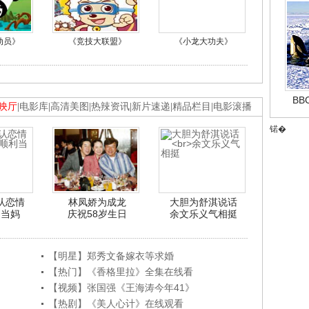
动员》
《竞技大联盟》
《小龙大功夫》
B
映厅
|
电影库
|
高清美图
|
热辣资讯
|
新片速递
|
精品栏目
|
电影滚播
锘�
认恋情
林凤娇为成龙
大胆为舒淇说话
利当妈
庆祝58岁生日
余文乐义气相挺
【明星】郑秀文备嫁衣等求婚
【热门】《香格里拉》全集在线看
【视频】张国强《王海涛今年41》
【热剧】《美人心计》在线观看