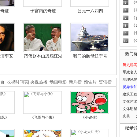
《
5
《
程奇迹
子宫内的奇迹
公元一六四四
6
《
7
《
8
《
9
《
10
热门
导演李安
范伟赵本山恩怨江湖
我们的航母辽宁号
历史秘
军政名
地理风
画台
|
收视时间表
|
央视热播
|
动画电影
|
新片榜
|
预告片
|
资讯榜
灵异未
建筑工
文化艺
文体明
庆典
战队》
《飞哥与小佛》
《小破孩》
纪录