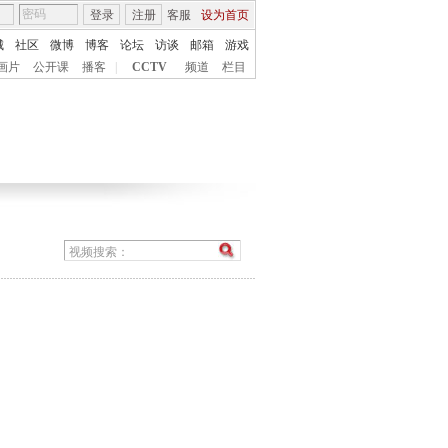
登录
注册
客服
设为首页
城
社区
微博
博客
论坛
访谈
邮箱
游戏
画片
公开课
播客
|
CCTV
频道
栏目