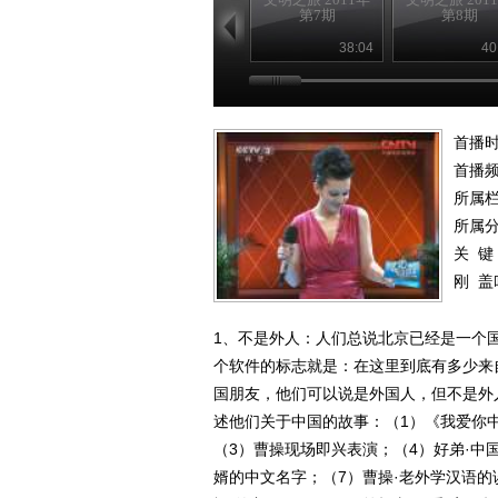
第7期
第8期
38:04
40
首播时
首播
所属
所属
关 键
刚
盖
1、不是外人：人们总说北京已经是一个
个软件的标志就是：在这里到底有多少来
国朋友，他们可以说是外国人，但不是外
述他们关于中国的故事：（1）《我爱你中
（3）曹操现场即兴表演；（4）好弟·中
婿的中文名字；（7）曹操·老外学汉语的误