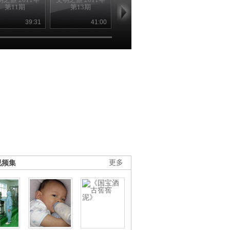
第11期
第13期
第14期
之旅 2011041
39:31
41:00
42:11
42
视频集
更多