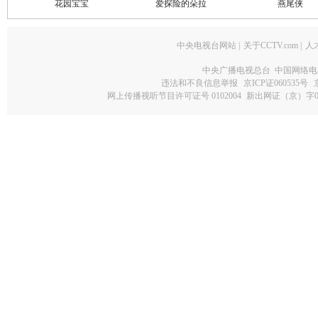
花园宝宝
爱探险的朵拉
燕尾侠
中央电视台网站
|
关于CCTV.com
|
人
中央广播电视总台 中国网络电
违法和不良信息举报
京ICP证060535号
网上传播视听节目许可证号 0102004
新出网证（京）字0