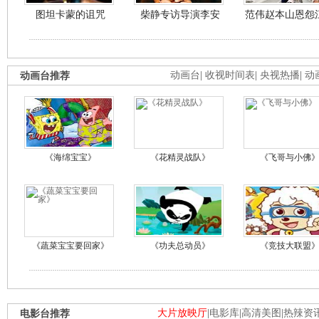
图坦卡蒙的诅咒
柴静专访导演李安
范伟赵本山恩怨
动画台推荐
动画台
|
收视时间表
|
央视热播
|
动
《海绵宝宝》
《花精灵战队》
《飞哥与小佛
《蔬菜宝宝要回家》
《功夫总动员》
《竞技大联盟
电影台推荐
大片放映厅
|
电影库
|
高清美图
|
热辣资