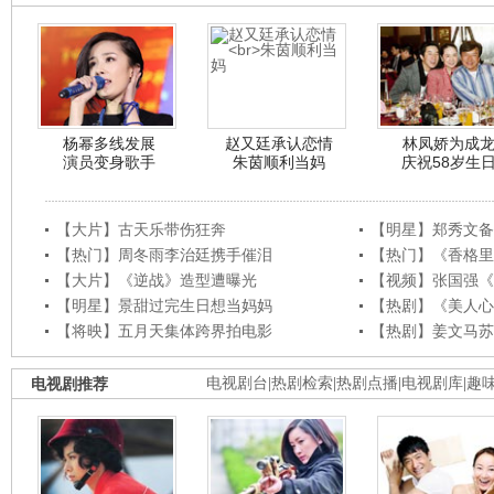
杨幂多线发展
赵又廷承认恋情
林凤娇为成
演员变身歌手
朱茵顺利当妈
庆祝58岁生
【大片】古天乐带伤狂奔
【明星】郑秀文备
【热门】周冬雨李治廷携手催泪
【热门】《香格里
【大片】《逆战》造型遭曝光
【视频】张国强《
【明星】景甜过完生日想当妈妈
【热剧】《美人心
【将映】五月天集体跨界拍电影
【热剧】姜文马苏
电视剧推荐
电视剧台
|
热剧检索
|
热剧点播
|
电视剧库
|
趣