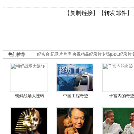
【
复制链接
】【
转发邮件
】
热门推荐
纪实台
|
纪录片片库
|
央视精品纪录片专场
|
BBC纪录片
朝鲜战场大逆转
中国工程奇迹
子宫内的奇