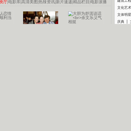
建筑工
映厅
|
电影库
|
高清美图
|
热辣资讯
|
新片速递
|
精品栏目
|
电影滚播
文化艺
文体明
庆典
纪录
认恋情
林凤娇为成龙
大胆为舒淇说话
利当妈
庆祝58岁生日
余文乐义气相挺
【明星】郑秀文备嫁衣等求婚
【热门】《香格里拉》全集在线看
【视频】张国强《王海涛今年41》
B
【热剧】《美人心计》在线观看
【热剧】姜文马苏《女人如花》全集
锘�
剧检索
|
热剧点播
|
电视剧库
|
趣味策划
|
CCTV-8官网
|
影视同期声