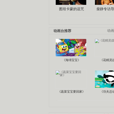
图坦卡蒙的诅咒
柴静专访
动画台推荐
动
《海绵宝宝》
《花精灵
《蔬菜宝宝要回家》
《功夫总