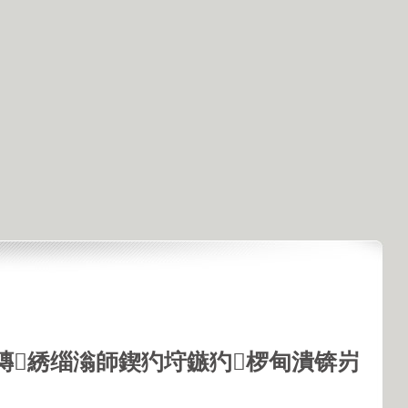
鏄綉缁滃師鍥犳垨鏃犳椤甸潰锛岃