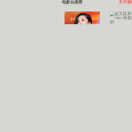
电影台推荐
大片放
杨幂多线发展
赵又廷承
演员变身歌手
朱茵顺
【大片】古天乐带伤狂奔
【热门】周冬雨李治廷携手催泪
【大片】《逆战》造型遭曝光
【明星】景甜过完生日想当妈妈
【将映】五月天集体跨界拍电影
电视剧推荐
电视剧台
|
热