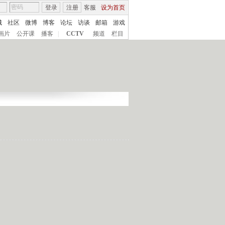
登录
注册
客服
设为首页
城
社区
微博
博客
论坛
访谈
邮箱
游戏
画片
公开课
播客
|
CCTV
频道
栏目