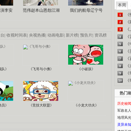
本周
导演李安
范伟赵本山恩怨江湖
我们的航母辽宁号
《
1
《
2
《
3
画台
|
收视时间表
|
央视热播
|
动画电影
|
新片榜
|
预告片
|
资讯榜
《
4
《
5
《
6
《
7
《
8
战队》
《飞哥与小佛》
《小破孩》
《
9
《
10
热门
历史秘
动员》
《竞技大联盟》
《小龙大功夫》
军政名
地理风
灵异未