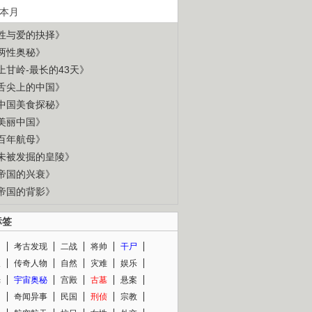
本月
性与爱的抉择》
两性奥秘》
上甘岭-最长的43天》
舌尖上的中国》
中国美食探秘》
美丽中国》
百年航母》
未被发掘的皇陵》
帝国的兴衰》
帝国的背影》
标签
闻
考古发现
二战
将帅
干尸
人
传奇人物
自然
灾难
娱乐
光
宇宙奥秘
宫殿
古墓
悬案
知
奇闻异事
民国
刑侦
宗教