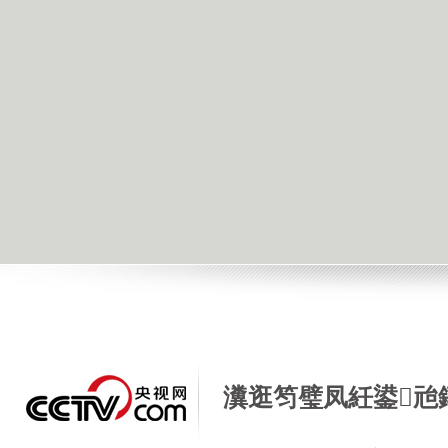
瀵逛笉璧凤紝鍙兘