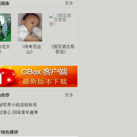
视频集
更多
奇北大
《传奇完达
《国宝酒古窖
》
山》
窖泥》
柚推荐
更多
秘世界小姐选拔标准
结童心 回味童年趣事
专辑热播榜