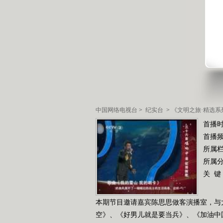
中国网络电视台
>
纪实台
>
《文明之旅·精选系
首播时
首播
所属
所属
关 键
本期节目邀请嘉宾陈思思做客演播室，与
空》、《好男儿就是要当兵》、《加油中