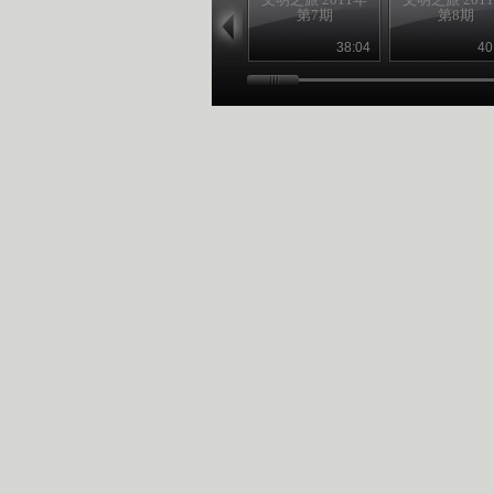
第7期
第8期
38:04
40