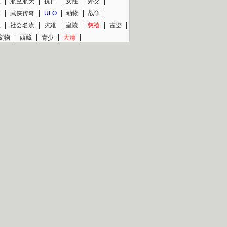
程
航空航天
抗日
女性
外交
术
武侠传奇
UFO
动物
战争
星
社会名流
灾难
皇陵
慈禧
古迹
文物
西藏
青少
大清
片热映专场
更多
BC纪录片专场
央视精品纪录片