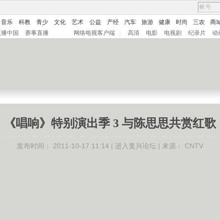
音乐
科教
青少
文化
艺术
公益
产经
汽车
旅游
健康
时尚
三农
商
直播中国
赛事直播
网络电视客户端
|
高清
电影
电视剧
纪录片
动
《唱响》特别演出季 3 与陈思思共赏红歌
发布时间：
2011-10-17 11:14 |
进入复兴论坛
| 来源：
CNTV