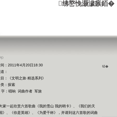
绋嶅悗灏濊瘯銆�
列》
间：2011年4月20日18:30
锘�
频道：
栏目：
《文明之旅·精选系列》
分类：探索
 字：
唱响
词曲作者
军旅
大家一起欣赏六首歌曲《我的雪山 我的哨卡》、《我们的天
国》、《你是英雄》、《为爱干杯》，并请到这六首歌的词曲