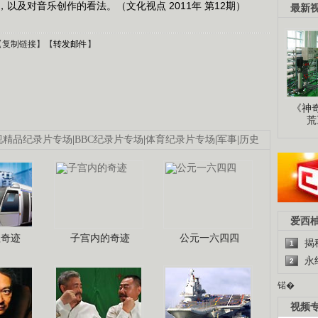
以及对音乐创作的看法。（文化视点 2011年 第12期）
最新
【
复制链接
】【
转发邮件
】
《神
荒
视精品纪录片专场
|
BBC纪录片专场
|
体育纪录片专场
|
军事
|
历史
爱西
程奇迹
子宫内的奇迹
公元一六四四
揭
1
永
2
锘�
视频