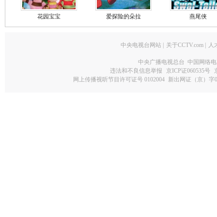
花园宝宝
爱探险的朵拉
燕尾侠
中央电视台网站
|
关于CCTV.com
|
人
中央广播电视总台 中国网络电
违法和不良信息举报
京ICP证060535号
网上传播视听节目许可证号 0102004
新出网证（京）字0