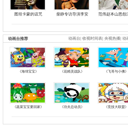
图坦卡蒙的诅咒
柴静专访导演李安
范伟赵本山恩怨
动画台推荐
动画台
|
收视时间表
|
央视热播
|
动
《海绵宝宝》
《花精灵战队》
《飞哥与小佛
《蔬菜宝宝要回家》
《功夫总动员》
《竞技大联盟