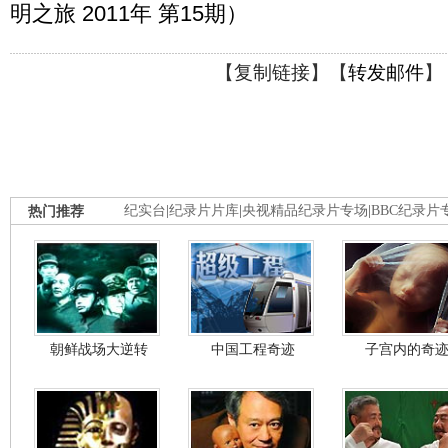
明之旅 2011年 第15期）
【
复制链接
】【
转发邮件
】
热门推荐
纪实台
|
纪录片片库
|
央视精品纪录片专场
|
BBC纪录片
朝鲜战场大逆转
中国工程奇迹
子宫内的奇