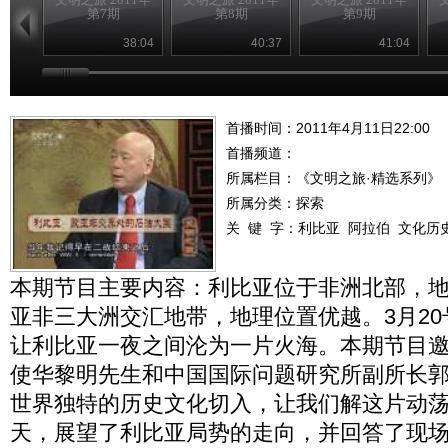
第7期
第8期
第9期
38:04
40:37
41:04
首播时间：2011年4月11日22:00
首播频道：
所属栏目：
《文明之旅·精选系列》
所属分类：探索
关 键 字：
利比亚
阿拉伯
文化历
本期节目主要内容：利比亚位于非洲北部，
亚非三大洲交汇地带，地理位置优越。3月2
让利比亚一夜之间沦为一片火海。本期节目
使华黎明先生和中国国际问题研究所副所长
世界独特的历史文化切入，让我们解这片动
天，展望了利比亚局势的走向，并回答了现