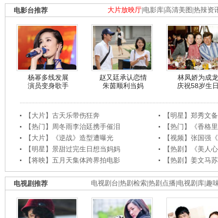
电影台推荐
大片放映厅
|
电影库
|
高清美图
|
热辣资
杨幂多线发展
赵又廷承认恋情
林凤娇为成
演员变身歌手
朱茵顺利当妈
庆祝58岁生
【大片】古天乐带伤狂奔
【明星】郑秀文备
【热门】周冬雨李治廷携手催泪
【热门】《香格里
【大片】《逆战》造型遭曝光
【视频】张国强《
【明星】景甜过完生日想当妈妈
【热剧】《美人心
【将映】五月天集体跨界拍电影
【热剧】姜文马苏
电视剧推荐
电视剧台
|
热剧检索
|
热剧点播
|
电视剧库
|
趣