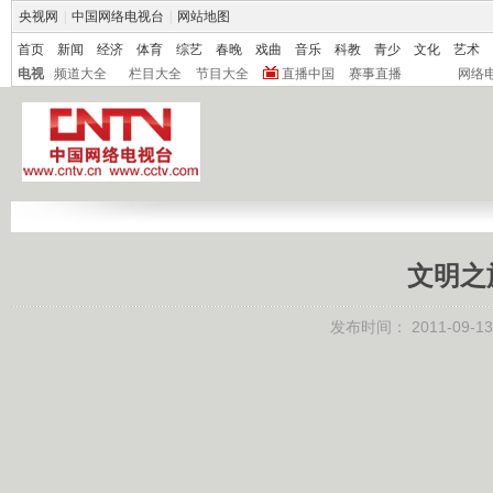
央视网
|
中国网络电视台
|
网站地图
首页
新闻
经济
体育
综艺
春晚
戏曲
音乐
科教
青少
文化
艺术
电视
频道大全
栏目大全
节目大全
直播中国
赛事直播
网络
文明之旅
发布时间：
2011-09-13