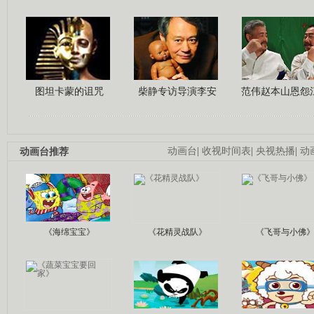
图坦卡蒙的诅咒
柴静专访导演李安
范伟赵本山恩怨
动画台推荐
动画台
|
收视时间表
|
央视热播
|
动
《海绵宝宝》
《花精灵战队》
《飞哥与小佛