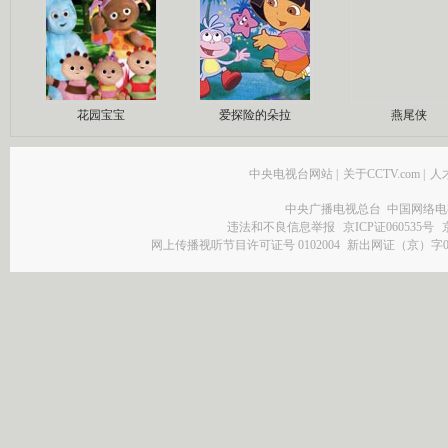
花园宝宝
爱探险的朵拉
燕尾侠
中央电视台网站
|
关于CCTV.com
|
人
中央广播电视总台 中国网络电
违法和不良信息举报
京ICP证060535号
网上传播视听节目许可证号 0102004
新出网证（京）字0