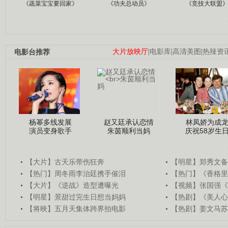
《蔬菜宝宝要回家》
《功夫总动员》
《竞技大联盟
电影台推荐
大片放映厅
|
电影库
|
高清美图
|
热辣资
杨幂多线发展
赵又廷承认恋情
林凤娇为成
演员变身歌手
朱茵顺利当妈
庆祝58岁生
【大片】古天乐带伤狂奔
【明星】郑秀文备
【热门】周冬雨李治廷携手催泪
【热门】《香格里
【大片】《逆战》造型遭曝光
【视频】张国强《
【明星】景甜过完生日想当妈妈
【热剧】《美人心
【将映】五月天集体跨界拍电影
【热剧】姜文马苏