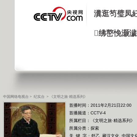
瀵逛笉璧凤
绋嶅悗灏
中国网络电视台
>
纪实台
>
《文明之旅·精选系列》
首播时间：2011年2月21日22:00
首播频道：
CCTV-4
所属栏目：
《文明之旅·精选系列》
所属分类：探索
关 键 字：
舒乙
藏汉文化
中国文