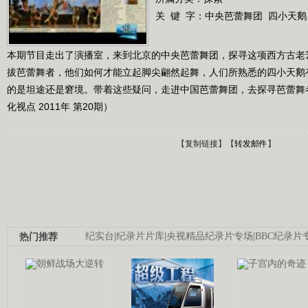
关 键 字：
中央芭蕾舞团
四小天鹅
本期节目走出了演播室，来到北京的中央芭蕾舞团，探寻这项西方古老
拔芭蕾舞者，他们如何才能立起脚尖翩然起舞，人们所熟悉的四小天鹅
的是坦途还是窘境。带着这些疑问，走进中国芭蕾舞团，去探寻芭蕾舞
化视点 2011年 第20期）
【
复制链接
】【
转发邮件
】
热门推荐
纪实台
|
纪录片片库
|
央视精品纪录片专场
|
BBC纪录片