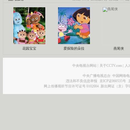
花园宝宝
爱探险的朵拉
燕尾侠
中央电视台网站
|
关于CCTV.com
|
人
中央广播电视总台 中国网络电
违法和不良信息举报
京ICP证060535号
网上传播视听节目许可证号 0102004
新出网证（京）字0