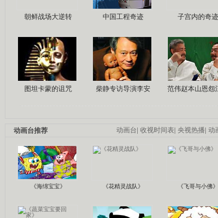
朝鲜战场大逆转
中国工程奇迹
子宫内的奇
图坦卡蒙的诅咒
柴静专访导演李安
范伟赵本山恩怨
动画台推荐
动画台
|
收视时间表
|
央视热播
|
动
《海绵宝宝》
《花精灵战队》
《飞哥与小佛