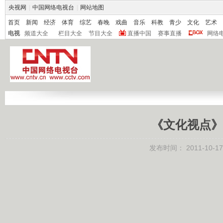
央视网
|
中国网络电视台
|
网站地图
首页
新闻
经济
体育
综艺
春晚
戏曲
音乐
科教
青少
文化
艺术
电视
频道大全
栏目大全
节目大全
直播中国
赛事直播
网络
《文化视点》 2
发布时间：
2011-10-17