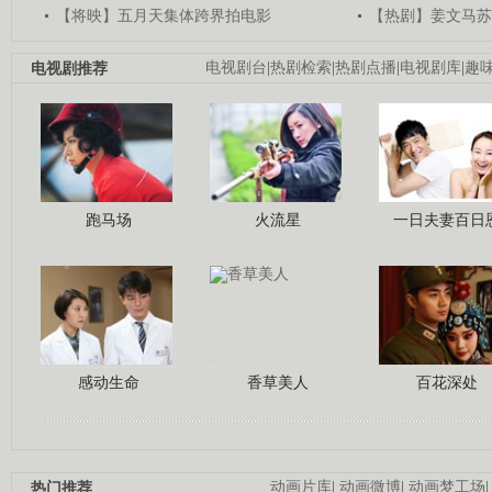
【将映】五月天集体跨界拍电影
【热剧】姜文马苏
电视剧推荐
电视剧台
|
热剧检索
|
热剧点播
|
电视剧库
|
趣
跑马场
火流星
一日夫妻百日
感动生命
香草美人
百花深处
热门推荐
动画片库
|
动画微博
|
动画梦工场