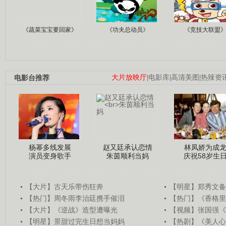
《蔬菜宝宝要回家》
《功夫总动员》
《竞技大联盟
电影台推荐
大片放映厅
|
电影库
|
高清美图
|
热辣资
杨幂多线发展
赵又廷承认恋情
林凤娇为成
演员变身歌手
朱茵顺利当妈
庆祝58岁生
【大片】古天乐带伤狂奔
【明星】郑秀文备
【热门】周冬雨李治廷携手催泪
【热门】《香格里
【大片】《逆战》造型遭曝光
【视频】张国强《
【明星】景甜过完生日想当妈妈
【热剧】《美人心