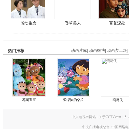
感动生命
香草美人
百花深处
热门推荐
动画片库
|
动画微博
|
动画梦工场
花园宝宝
爱探险的朵拉
燕尾侠
中央电视台网站
|
关于CCTV.com
|
人
中央广播电视总台 中国网络电