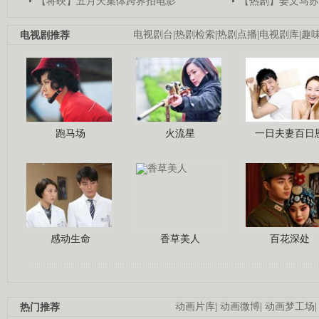
【将映】五月天集体跨界拍电影
【热剧】姜文马苏
电视剧推荐
电视剧台
|
热剧检索
|
热剧点播
|
电视剧库
|
趣
跑马场
火流星
一日夫妻百日
感动生命
香草美人
百花深处
热门推荐
动画片库
|
动画微博
|
动画梦工场