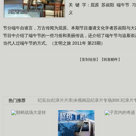
关 键 字：
屈原
苏叔阳
端午节
习
义
节分端午自谁言，万古传闻为屈原。本期节目邀请文化学者苏叔阳与大
节目中介绍了端午节的一些习俗和美丽传说，还介绍了端午节与追慕崇
当代人过端午节的方式。（文明之旅 2011年 第23期）
【
复制链接
】【
转发邮件
】
热门推荐
纪实台
|
纪录片片库
|
央视精品纪录片专场
|
BBC纪录片