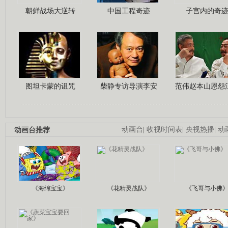
朝鲜战场大逆转
中国工程奇迹
子宫内的奇
图坦卡蒙的诅咒
柴静专访导演李安
范伟赵本山恩怨
动画台推荐
动画台
|
收视时间表
|
央视热播
|
动
《海绵宝宝》
《花精灵战队》
《飞哥与小佛