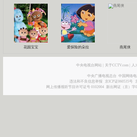
花园宝宝
爱探险的朵拉
燕尾侠
中央电视台网站
|
关于CCTV.com
|
人
中央广播电视总台 中国网络电
违法和不良信息举报
京ICP证060535号
网上传播视听节目许可证号 0102004
新出网证（京）字0