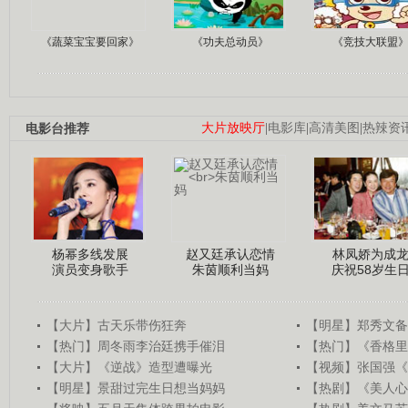
《蔬菜宝宝要回家》
《功夫总动员》
《竞技大联盟
电影台推荐
大片放映厅
|
电影库
|
高清美图
|
热辣资
杨幂多线发展
赵又廷承认恋情
林凤娇为成
演员变身歌手
朱茵顺利当妈
庆祝58岁生
【大片】古天乐带伤狂奔
【明星】郑秀文备
【热门】周冬雨李治廷携手催泪
【热门】《香格里
【大片】《逆战》造型遭曝光
【视频】张国强《
【明星】景甜过完生日想当妈妈
【热剧】《美人心