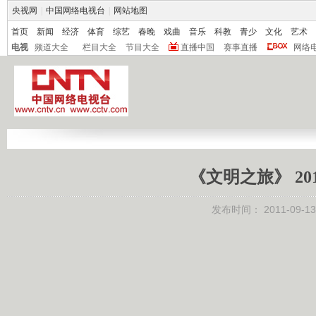
央视网
|
中国网络电视台
|
网站地图
首页
新闻
经济
体育
综艺
春晚
戏曲
音乐
科教
青少
文化
艺术
电视
频道大全
栏目大全
节目大全
直播中国
赛事直播
网络
《文明之旅》 20
发布时间：
2011-09-13