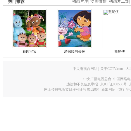
热门推荐
动画片库
|
动画微博
|
动画梦工场
花园宝宝
爱探险的朵拉
燕尾侠
中央电视台网站
|
关于CCTV.com
|
人
中央广播电视总台 中国网络电
违法和不良信息举报
京ICP证060535号
网上传播视听节目许可证号 0102004
新出网证（京）字0