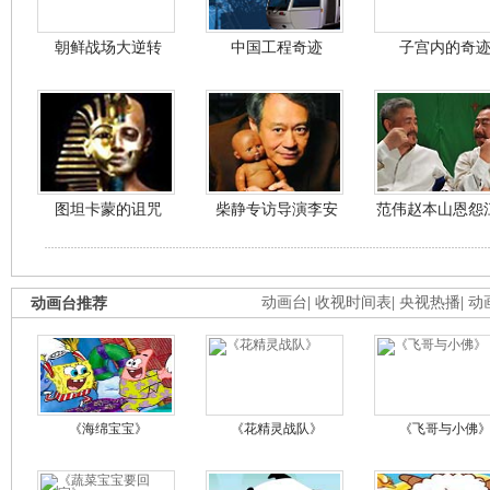
朝鲜战场大逆转
中国工程奇迹
子宫内的奇
图坦卡蒙的诅咒
柴静专访导演李安
范伟赵本山恩怨
动画台推荐
动画台
|
收视时间表
|
央视热播
|
动
《海绵宝宝》
《花精灵战队》
《飞哥与小佛