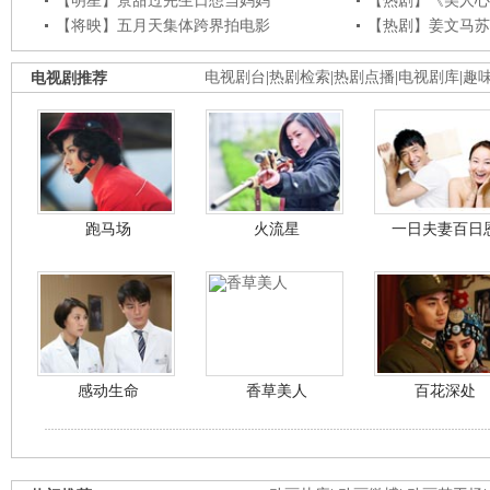
【明星】景甜过完生日想当妈妈
【热剧】《美人心
【将映】五月天集体跨界拍电影
【热剧】姜文马苏
电视剧推荐
电视剧台
|
热剧检索
|
热剧点播
|
电视剧库
|
趣
跑马场
火流星
一日夫妻百日
感动生命
香草美人
百花深处