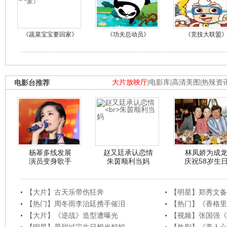
《蔬菜宝宝要回家》
《功夫总动员》
《竞技大联盟
电影台推荐
大片放映厅
|
电影库
|
高清美图
|
热辣资
杨幂多线发展
赵又廷承认恋情
林凤娇为成
演员变身歌手
朱茵顺利当妈
庆祝58岁生
【大片】古天乐带伤狂奔
【明星】郑秀文备
【热门】周冬雨李治廷携手催泪
【热门】《香格里
【大片】《逆战》造型遭曝光
【视频】张国强《