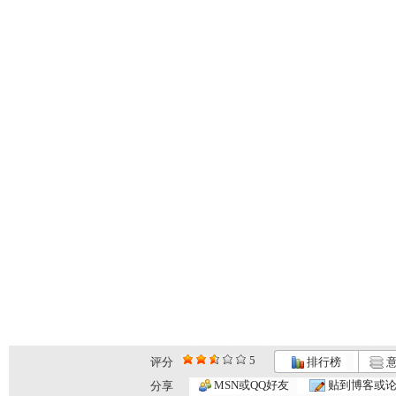
5
评分
排行榜
意
MSN或QQ好友
贴到博客或
分享