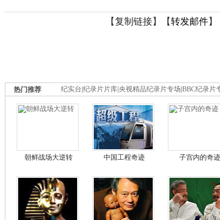
【
复制链接
】【
转发邮件
】
热门推荐
纪实台
|
纪录片片库
|
央视精品纪录片专场
|
BBC纪录片
朝鲜战场大逆转
中国工程奇迹
子宫内的奇