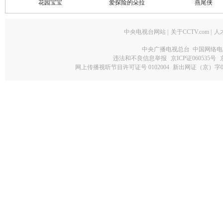
花园宝宝
爱探险的朵拉
燕尾侠
中央电视台网站
|
关于CCTV.com
|
人
中央广播电视总台 中国网络电
违法和不良信息举报
京ICP证060535号
网上传播视听节目许可证号 0102004
新出网证（京）字0