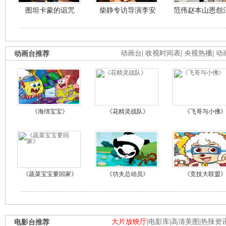
图坦卡蒙的诅咒
柴静专访导演李安
范伟赵本山恩怨
动画台推荐
动画台
|
收视时间表
|
央视热播
|
动
《海绵宝宝》
《花精灵战队》
《飞哥与小佛
《蔬菜宝宝要回家》
《功夫总动员》
《竞技大联盟
电影台推荐
大片放映厅
|
电影库
|
高清美图
|
热辣资