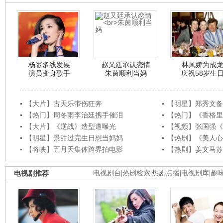
杨幂多线发展
赵又廷承认恋情
林凤娇为成
演员变身歌手
朱茵顺利当妈
庆祝58岁生
【大片】古天乐带伤狂奔
【明星】郑秀文备
【热门】周冬雨李治廷携手催泪
【热门】《香格里
【大片】《逆战》造型遭曝光
【视频】张国强《
【明星】景甜过完生日想当妈妈
【热剧】《美人心
【将映】五月天集体跨界拍电影
【热剧】姜文马苏
电视剧推荐
电视剧台
|
热剧检索
|
热剧点播
|
电视剧库
|
趣