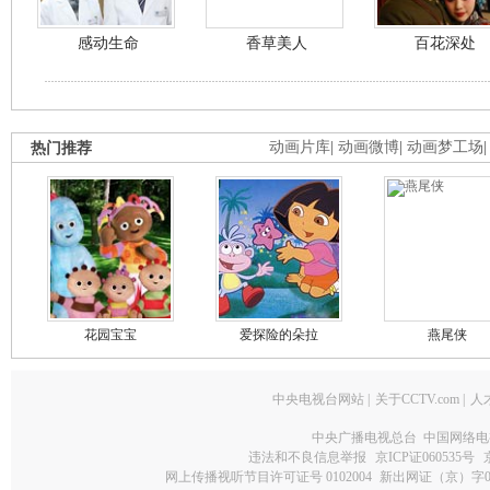
感动生命
香草美人
百花深处
热门推荐
动画片库
|
动画微博
|
动画梦工场
花园宝宝
爱探险的朵拉
燕尾侠
中央电视台网站
|
关于CCTV.com
|
人
中央广播电视总台 中国网络电
违法和不良信息举报
京ICP证060535号
网上传播视听节目许可证号 0102004
新出网证（京）字0