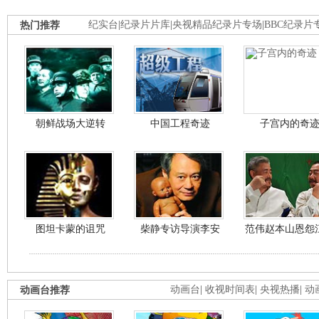
热门推荐
纪实台
|
纪录片片库
|
央视精品纪录片专场
|
BBC纪录片
朝鲜战场大逆转
中国工程奇迹
子宫内的奇
图坦卡蒙的诅咒
柴静专访导演李安
范伟赵本山恩怨
动画台推荐
动画台
|
收视时间表
|
央视热播
|
动