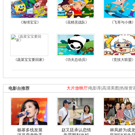
《海绵宝宝》
《花精灵战队》
《飞哥与小佛
《蔬菜宝宝要回家》
《功夫总动员》
《竞技大联盟
电影台推荐
大片放映厅
|
电影库
|
高清美图
|
热辣资
杨幂多线发展
赵又廷承认恋情
林凤娇为成