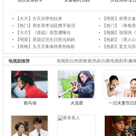
演员变身歌手
朱茵顺利当妈
庆祝58岁生
【大片】古天乐带伤狂奔
【明星】郑秀文备
【热门】周冬雨李治廷携手催泪
【热门】《香格里
【大片】《逆战》造型遭曝光
【视频】张国强《
【明星】景甜过完生日想当妈妈
【热剧】《美人心
【将映】五月天集体跨界拍电影
【热剧】姜文马苏
电视剧推荐
电视剧台
|
热剧检索
|
热剧点播
|
电视剧库
|
趣
跑马场
火流星
一日夫妻百日