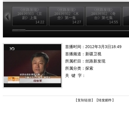
《丝路发现》
《丝路发现》
《丝路发现》
20120303 《京
20120302 《木
20120302 《奇
剧》上集
垒》第一集
台》第七集
14:22
14:27
14:55
首播时间：2012年3月3日18:49
首播频道：
新疆卫视
所属栏目：
丝路新发现
所属分类：探索
关 键 字：
【
复制链接
】【
转发邮件
】