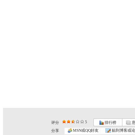
5
评分
排行榜
意
MSN或QQ好友
贴到博客或
分享