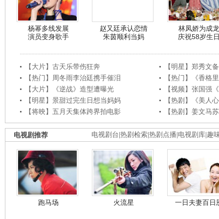
杨幂多线发展
赵又廷承认恋情
林凤娇为成
演员变身歌手
朱茵顺利当妈
庆祝58岁生
【大片】古天乐带伤狂奔
【明星】郑秀文备
【热门】周冬雨李治廷携手催泪
【热门】《香格里
【大片】《逆战》造型遭曝光
【视频】张国强《
【明星】景甜过完生日想当妈妈
【热剧】《美人心
【将映】五月天集体跨界拍电影
【热剧】姜文马苏
电视剧推荐
电视剧台
|
热剧检索
|
热剧点播
|
电视剧库
|
趣
跑马场
火流星
一日夫妻百日