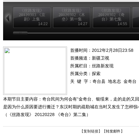
《丝路发现》
《丝路发现》
《丝路发现》
20120303 《京
20120302 《木
20120302 《奇
剧》上集
垒》第一集
台》第七集
14:22
14:27
14:55
首播时间：2012年2月28日23:58
首播频道：
新疆卫视
所属栏目：
丝路新发现
所属分类：探索
关 键 字：
奇台县
地名志
金奇台
本期节目主要内容：奇台民间为何会有“金奇台、银绥来，走的走的又回
是因为什么原因要进行搬迁？东汉时期的疏勒城在当时又发生了怎样惊
（《丝路发现》 20120228 《奇台》第二集）
【
复制链接
】【
转发邮件
】