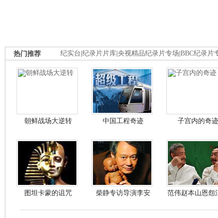
热门推荐
纪实台
|
纪录片片库
|
央视精品纪录片专场
|
BBC纪录片
朝鲜战场大逆转
中国工程奇迹
子宫内的奇
图坦卡蒙的诅咒
柴静专访导演李安
范伟赵本山恩怨