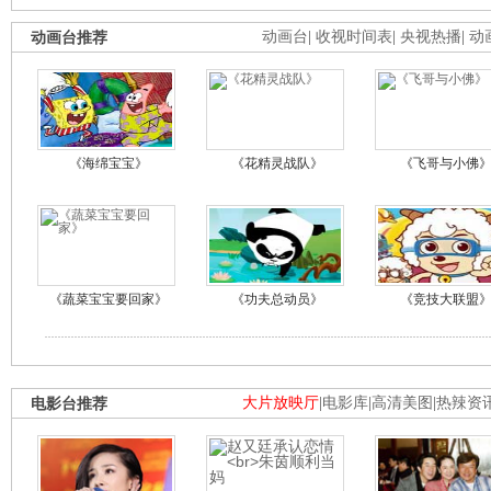
动画台推荐
动画台
|
收视时间表
|
央视热播
|
动
《海绵宝宝》
《花精灵战队》
《飞哥与小佛
《蔬菜宝宝要回家》
《功夫总动员》
《竞技大联盟
电影台推荐
大片放映厅
|
电影库
|
高清美图
|
热辣资