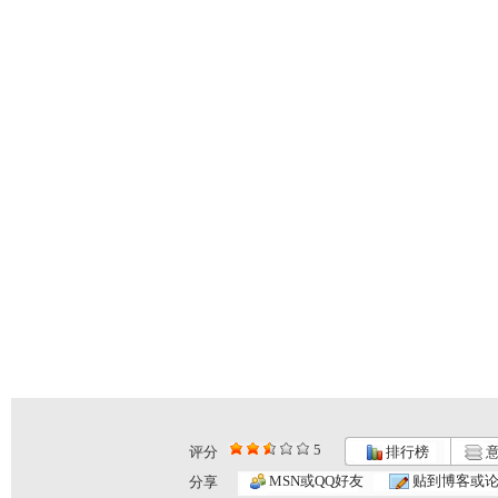
5
评分
排行榜
意
MSN或QQ好友
贴到博客或
分享