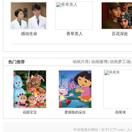
感动生命
香草美人
百花深处
热门推荐
动画片库
|
动画微博
|
动画梦工场
花园宝宝
爱探险的朵拉
燕尾侠
中央电视台网站
|
关于CCTV.com
|
人