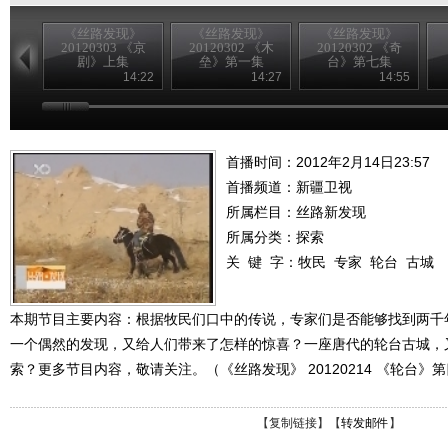
《丝路发现》
《丝路发现》
《丝路发现》
20120303 《京
20120302 《木
20120302 《奇
剧》上集
垒》第一集
台》第七集
14:22
14:27
14:55
首播时间：2012年2月14日23:57
首播频道：
新疆卫视
所属栏目：
丝路新发现
所属分类：探索
关 键 字：
牧民
专家
轮台
古城
本期节目主要内容：根据牧民们口中的传说，专家们是否能够找到两千年
一个偶然的发现，又给人们带来了怎样的惊喜？一座唐代的轮台古城，
索？更多节目内容，敬请关注。（《丝路发现》 20120214 《轮台》
【
复制链接
】【
转发邮件
】