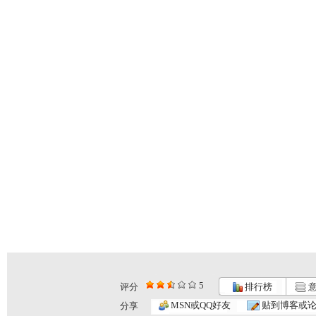
5
评分
排行榜
意
MSN或QQ好友
贴到博客或
分享