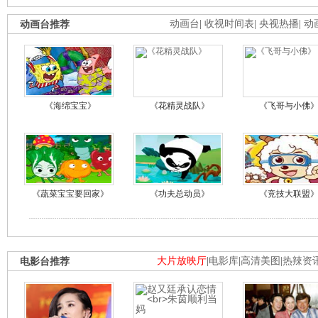
动画台推荐
动画台
|
收视时间表
|
央视热播
|
动
《海绵宝宝》
《花精灵战队》
《飞哥与小佛
《蔬菜宝宝要回家》
《功夫总动员》
《竞技大联盟
电影台推荐
大片放映厅
|
电影库
|
高清美图
|
热辣资