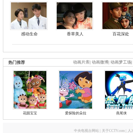
感动生命
香草美人
百花深处
热门推荐
动画片库
|
动画微博
|
动画梦工场
花园宝宝
爱探险的朵拉
燕尾侠
中央电视台网站
|
关于CCTV.com
|
人