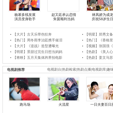
杨幂多线发展
赵又廷承认恋情
林凤娇为成
演员变身歌手
朱茵顺利当妈
庆祝58岁生
【大片】古天乐带伤狂奔
【明星】郑秀文备
【热门】周冬雨李治廷携手催泪
【热门】《香格里
【大片】《逆战》造型遭曝光
【视频】张国强《
【明星】景甜过完生日想当妈妈
【热剧】《美人心
【将映】五月天集体跨界拍电影
【热剧】姜文马苏
电视剧推荐
电视剧台
|
热剧检索
|
热剧点播
|
电视剧库
|
趣
跑马场
火流星
一日夫妻百日