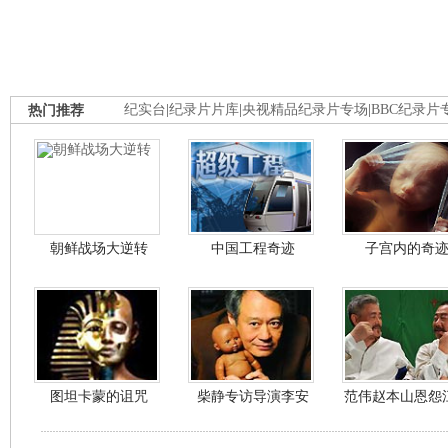
热门推荐
纪实台
|
纪录片片库
|
央视精品纪录片专场
|
BBC纪录片
朝鲜战场大逆转
中国工程奇迹
子宫内的奇
图坦卡蒙的诅咒
柴静专访导演李安
范伟赵本山恩怨