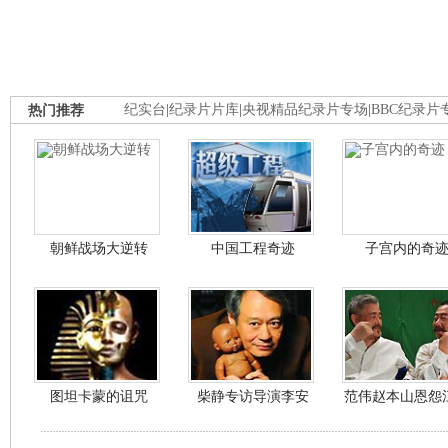
热门推荐
纪实台
|
纪录片片库
|
央视精品纪录片专场
|
BBC纪录片
朝鲜战场大逆转
中国工程奇迹
子宫内的奇
图坦卡蒙的诅咒
柴静专访导演李安
范伟赵本山恩怨