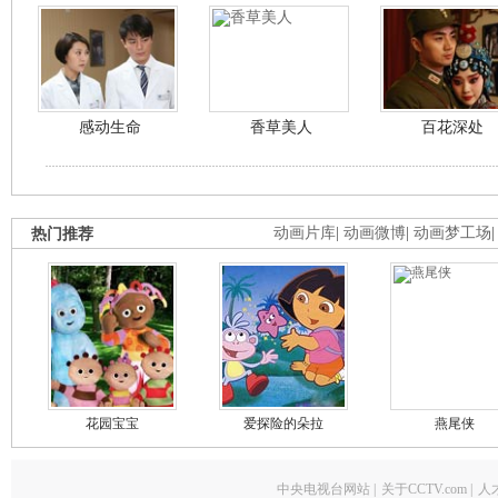
感动生命
香草美人
百花深处
热门推荐
动画片库
|
动画微博
|
动画梦工场
花园宝宝
爱探险的朵拉
燕尾侠
中央电视台网站
|
关于CCTV.com
|
人