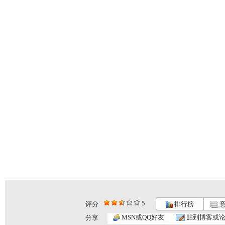
5
评分
排行榜
意
MSN或QQ好友
贴到博客或
分享