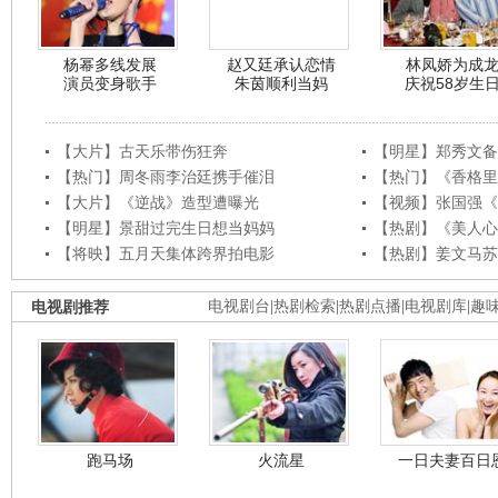
杨幂多线发展
赵又廷承认恋情
林凤娇为成
演员变身歌手
朱茵顺利当妈
庆祝58岁生
【大片】古天乐带伤狂奔
【明星】郑秀文备
【热门】周冬雨李治廷携手催泪
【热门】《香格里
【大片】《逆战》造型遭曝光
【视频】张国强《
【明星】景甜过完生日想当妈妈
【热剧】《美人心
【将映】五月天集体跨界拍电影
【热剧】姜文马苏
电视剧推荐
电视剧台
|
热剧检索
|
热剧点播
|
电视剧库
|
趣
跑马场
火流星
一日夫妻百日