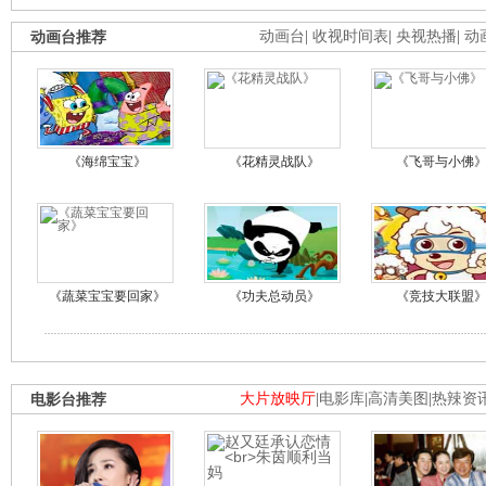
动画台推荐
动画台
|
收视时间表
|
央视热播
|
动
《海绵宝宝》
《花精灵战队》
《飞哥与小佛
《蔬菜宝宝要回家》
《功夫总动员》
《竞技大联盟
电影台推荐
大片放映厅
|
电影库
|
高清美图
|
热辣资