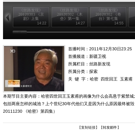
《丝路发现》
《丝路发现》
《丝路发现》
20120303 《京
20120302 《木
20120302 《奇
剧》上集
垒》第一集
台》第七集
14:22
14:27
14:55
首播时间：2011年12月30日23:25
首播频道：
新疆卫视
所属栏目：
丝路新发现
所属分类：探索
关 键 字：
哈密
四世回王
玉素甫
本期节目主要内容：哈密四世回王玉素甫的画像为什么会高悬于紫禁城
包括两座怎样的城池？上个世纪30年代他们又是因为什么原因最终被
20111230 《哈密》第四集）
【
复制链接
】【
转发邮件
】