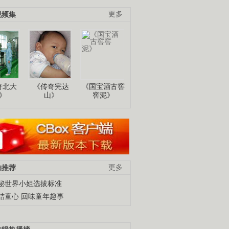
视频集
更多
奇北大
《传奇完达
《国宝酒古窖
》
山》
窖泥》
柚推荐
更多
秘世界小姐选拔标准
结童心 回味童年趣事