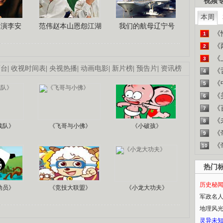
视频
本周
导演李安
范伟赵本山恩怨江湖
我们的航母辽宁号
《
1
《
2
《
3
画台
|
收视时间表
|
央视热播
|
动画电影
|
新片榜
|
预告片
|
资讯榜
《
4
《
5
《
6
《
7
《
8
战队》
《飞哥与小佛》
《小破孩》
《
9
《
10
热门
历史秘
动员》
《竞技大联盟》
《小龙大功夫》
军政名
地理风
灵异未