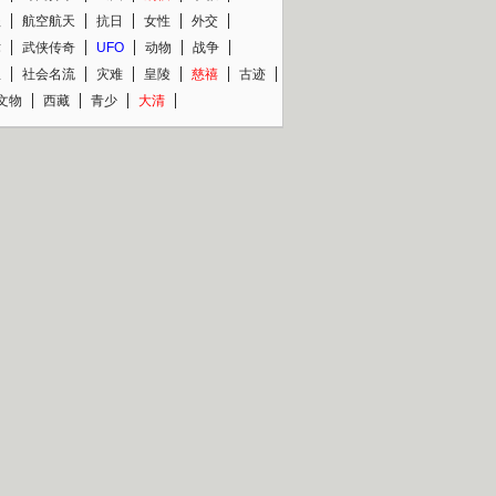
程
航空航天
抗日
女性
外交
术
武侠传奇
UFO
动物
战争
星
社会名流
灾难
皇陵
慈禧
古迹
文物
西藏
青少
大清
片热映专场
更多
BC纪录片专场
央视精品纪录片