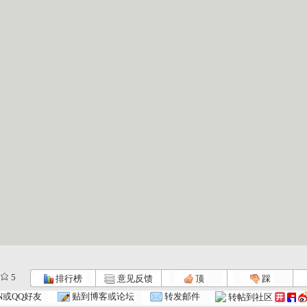
5
排行榜
意见反馈
顶
踩
N或QQ好友
贴到博客或论坛
转发邮件
转帖到社区