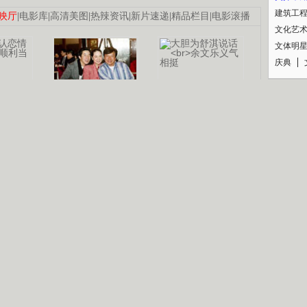
建筑工
映厅
|
电影库
|
高清美图
|
热辣资讯
|
新片速递
|
精品栏目
|
电影滚播
文化艺
文体明
庆典
纪录
认恋情
林凤娇为成龙
大胆为舒淇说话
利当妈
庆祝58岁生日
余文乐义气相挺
【明星】郑秀文备嫁衣等求婚
【热门】《香格里拉》全集在线看
【视频】张国强《王海涛今年41》
B
【热剧】《美人心计》在线观看
【热剧】姜文马苏《女人如花》全集
锘�
剧检索
|
热剧点播
|
电视剧库
|
趣味策划
|
CCTV-8官网
|
影视同期声