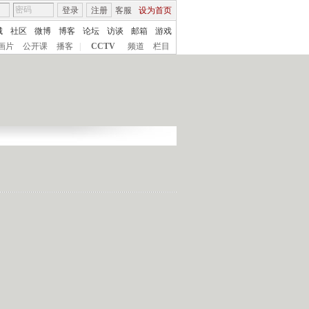
登录
注册
客服
设为首页
城
社区
微博
博客
论坛
访谈
邮箱
游戏
画片
公开课
播客
|
CCTV
频道
栏目