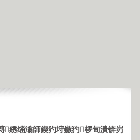
鏄綉缁滃師鍥犳垨鏃犳椤甸潰锛岃