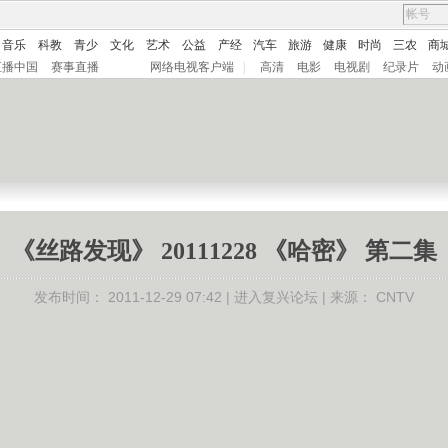
音乐
科教
青少
文化
艺术
公益
产经
汽车
旅游
健康
时尚
三农
商
直播中国
赛事直播
网络电视客户端
|
高清
电影
电视剧
纪录片
动
《丝路发现》 20111228 《哈密》 第二集
发布时间：
2011-12-29 07:42 |
进入复兴论坛
| 来源：
CNTV