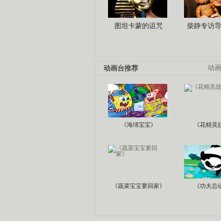
图坦卡蒙的诅咒
柴静专访
动画台推荐
动
《海绵宝宝》
《花精灵
《蔬菜宝宝要回家》
《功夫总