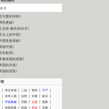
专辑热播榜
本月
性与爱的抉择》
两性奥秘》
上甘岭-最长的43天》
舌尖上的中国》
中国美食探秘》
美丽中国》
百年航母》
未被发掘的皇陵》
帝国的兴衰》
帝国的背影》
标签
闻
考古发现
二战
将帅
干尸
人
传奇人物
自然
灾难
娱乐
光
宇宙奥秘
宫殿
古墓
悬案
知
奇闻异事
民国
刑侦
宗教