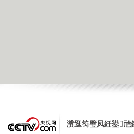
瀵逛笉璧凤紝鍙兘