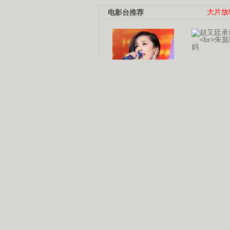
电影台推荐
大片放
杨幂多线发展
赵又廷承
演员变身歌手
朱茵顺
【大片】古天乐带伤狂奔
【热门】周冬雨李治廷携手催泪
【大片】《逆战》造型遭曝光
【明星】景甜过完生日想当妈妈
【将映】五月天集体跨界拍电影
电视剧推荐
电视剧台
|
热