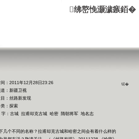
绋嶅悗灏濊瘯銆�
间：2011年12月28日23:26
锘�
频道：
新疆卫视
栏目：
丝路新发现
分类：探索
 字：
古城
拉甫却克古城
哈密
隋朝将军
地名志
下几个不同的名称？拉甫却克古城和哈密之间会有着什么样的
都东迁？敬请关注。（《丝路发现》 20111228 《哈密》