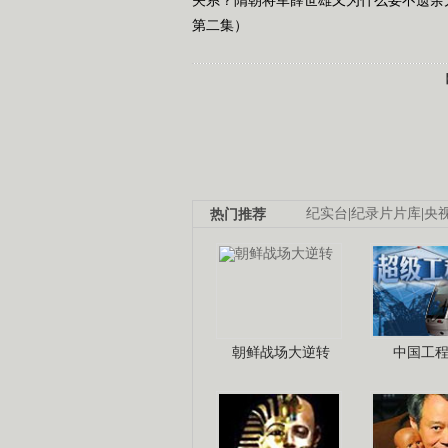
第二集）
热门推荐
纪实台
|
纪录片片库
|
央
朝鲜战场大逆转
中国工