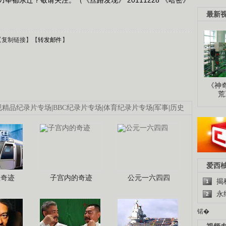
最新
【
复制链接
】【
转发邮件
】
《神
荒
视精品纪录片专场
|
BBC纪录片专场
|
体育纪录片专场
|
军事
|
历史
爱西
程奇迹
子宫内的奇迹
公元一六四四
揭
1
永
2
锘�