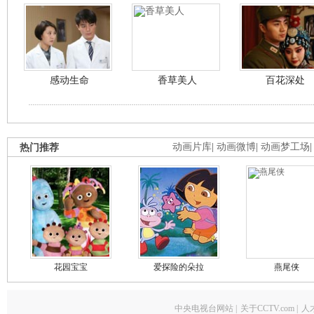
感动生命
香草美人
百花深处
热门推荐
动画片库
|
动画微博
|
动画梦工场
花园宝宝
爱探险的朵拉
燕尾侠
中央电视台网站
|
关于CCTV.com
|
人