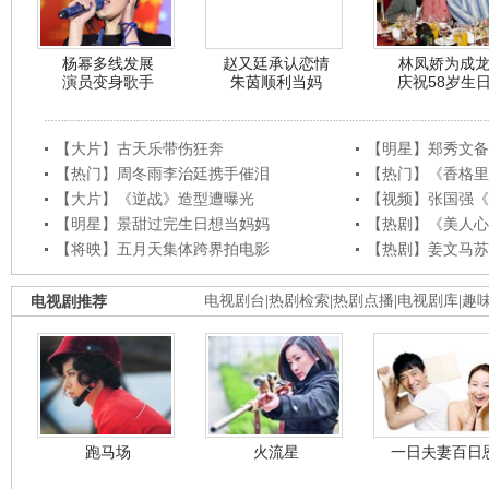
杨幂多线发展
赵又廷承认恋情
林凤娇为成
演员变身歌手
朱茵顺利当妈
庆祝58岁生
【大片】古天乐带伤狂奔
【明星】郑秀文备
【热门】周冬雨李治廷携手催泪
【热门】《香格里
【大片】《逆战》造型遭曝光
【视频】张国强《
【明星】景甜过完生日想当妈妈
【热剧】《美人心
【将映】五月天集体跨界拍电影
【热剧】姜文马苏
电视剧推荐
电视剧台
|
热剧检索
|
热剧点播
|
电视剧库
|
趣
跑马场
火流星
一日夫妻百日