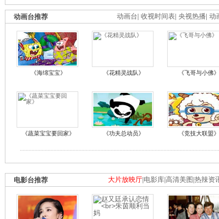
动画台推荐
动画台
|
收视时间表
|
央视热播
|
动
《海绵宝宝》
《花精灵战队》
《飞哥与小佛
《蔬菜宝宝要回家》
《功夫总动员》
《竞技大联盟
电影台推荐
大片放映厅
|
电影库
|
高清美图
|
热辣资