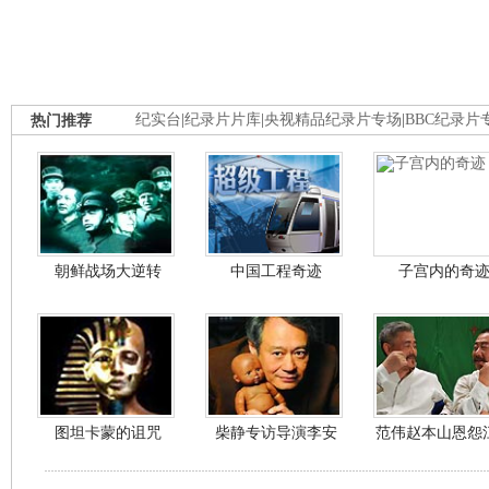
热门推荐
纪实台
|
纪录片片库
|
央视精品纪录片专场
|
BBC纪录片
朝鲜战场大逆转
中国工程奇迹
子宫内的奇
图坦卡蒙的诅咒
柴静专访导演李安
范伟赵本山恩怨