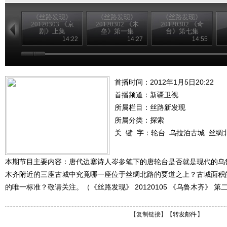
《丝路发现》
《丝路发现》
《丝路发现》
20120303 《京
20120302 《木
20120302 《奇
剧》上集
垒》第一集
台》第七集
14:22
14:27
14:55
首播时间：2012年1月5日20:22
首播频道：
新疆卫视
所属栏目：
丝路新发现
所属分类：探索
关 键 字：
轮台
乌拉泊古城
丝绸
本期节目主要内容：唐代边塞诗人岑参笔下的唐轮台是否就是现代的乌
木齐附近的三座古城中究竟哪一座位于丝绸北路的要道之上？古城面积
的唯一标准？敬请关注。（《丝路发现》 20120105 《乌鲁木齐》 第
【
复制链接
】【
转发邮件
】