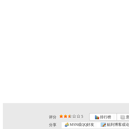
5
评分
排行榜
意
MSN或QQ好友
贴到博客或
分享