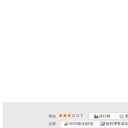
5
评分
排行榜
意
MSN或QQ好友
贴到博客或
分享