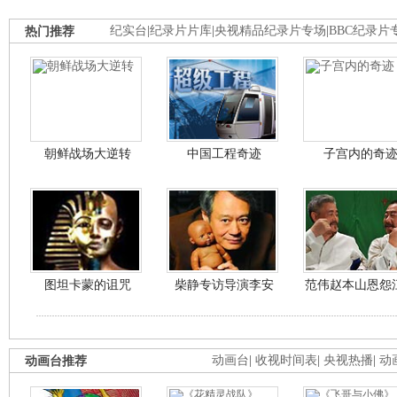
热门推荐
纪实台
|
纪录片片库
|
央视精品纪录片专场
|
BBC纪录片
朝鲜战场大逆转
中国工程奇迹
子宫内的奇
图坦卡蒙的诅咒
柴静专访导演李安
范伟赵本山恩怨
动画台推荐
动画台
|
收视时间表
|
央视热播
|
动