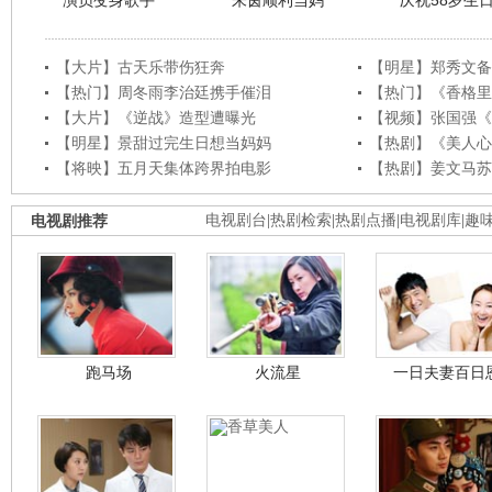
演员变身歌手
朱茵顺利当妈
庆祝58岁生
【大片】古天乐带伤狂奔
【明星】郑秀文备
【热门】周冬雨李治廷携手催泪
【热门】《香格里
【大片】《逆战》造型遭曝光
【视频】张国强《
【明星】景甜过完生日想当妈妈
【热剧】《美人心
【将映】五月天集体跨界拍电影
【热剧】姜文马苏
电视剧推荐
电视剧台
|
热剧检索
|
热剧点播
|
电视剧库
|
趣
跑马场
火流星
一日夫妻百日