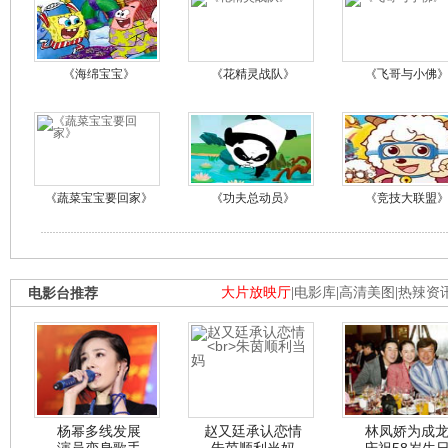
《海绵宝宝》
《花精灵战队》
《飞哥与小佛
《蔬菜宝宝要回家》
《功夫总动员》
《竞技大联盟
电影台推荐
大片放映厅
|
电影库
|
高清美图
|
热辣资
杨幂多线发展
赵又廷承认恋情
林凤娇为成