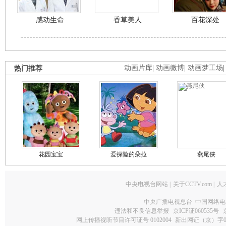
感动生命
香草美人
百花深处
热门推荐
动画片库
|
动画微博
|
动画梦工场
花园宝宝
爱探险的朵拉
燕尾侠
中央电视台网站
|
关于CCTV.com
|
人
中央广播电视总台 中国网络电
违法和不良信息举报
京ICP证060535号
网上传播视听节目许可证号 0102004
新出网证（京）字0