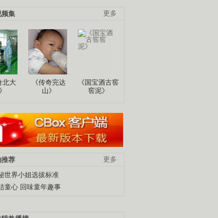
视频集
更多
奇北大
《传奇完达
《国宝酒古窖
》
山》
窖泥》
柚推荐
更多
秘世界小姐选拔标准
结童心 回味童年趣事