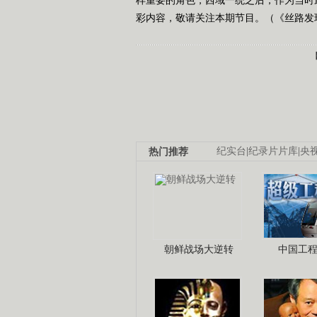
彩内容，敬请关注本期节目。（《丝路发现》
热门推荐
纪实台
|
纪录片片库
|
央
朝鲜战场大逆转
中国工