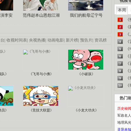
视频
本周
导演李安
范伟赵本山恩怨江湖
我们的航母辽宁号
《
1
《
2
《
3
画台
|
收视时间表
|
央视热播
|
动画电影
|
新片榜
|
预告片
|
资讯榜
《
4
《
5
《
6
《
7
《
8
战队》
《飞哥与小佛》
《小破孩》
《
9
《
10
热门
历史秘
动员》
《竞技大联盟》
《小龙大功夫》
军政名
地理风
灵异未