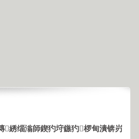
鏄綉缁滃師鍥犳垨鏃犳椤甸潰锛岃