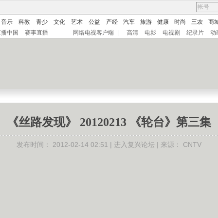
音乐
科教
青少
文化
艺术
公益
产经
汽车
旅游
健康
时尚
三农
商
直播中国
赛事直播
网络电视客户端
|
高清
电影
电视剧
纪录片
动
《丝路发现》 20120213 《轮台》第三集
发布时间：
2012-02-14 02:51 |
进入复兴论坛
| 来源：
CNTV