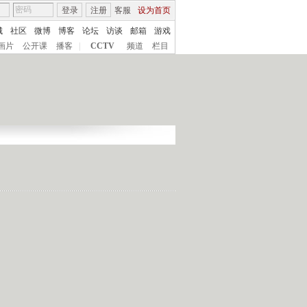
登录
注册
客服
设为首页
城
社区
微博
博客
论坛
访谈
邮箱
游戏
画片
公开课
播客
|
CCTV
频道
栏目