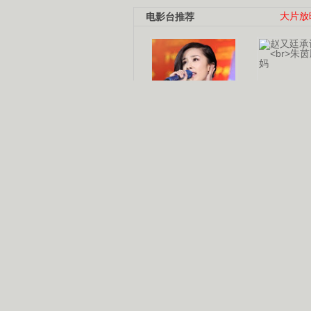
电影台推荐
大片放
杨幂多线发展
赵又廷承
演员变身歌手
朱茵顺
【大片】古天乐带伤狂奔
【热门】周冬雨李治廷携手催泪
【大片】《逆战》造型遭曝光
【明星】景甜过完生日想当妈妈
【将映】五月天集体跨界拍电影
电视剧推荐
电视剧台
|
热