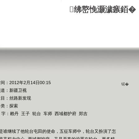
绋嶅悗灏濊瘯銆�
间：2012年2月14日00:15
锘�
频道：
新疆卫视
栏目：
丝路新发现
分类：探索
 字：
赖丹
王子
轮台
车师
西域都护府
郑吉
是谁继续了他轮台屯田的使命，五征车师中，轮台又扮演了怎
最高权力中心--西域都护府，又是否真的设置在轮台。更多精