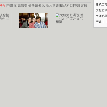
建筑工
映厅
|
电影库
|
高清美图
|
热辣资讯
|
新片速递
|
精品栏目
|
电影滚播
文化艺
文体明
庆典
纪录
认恋情
林凤娇为成龙
大胆为舒淇说话
利当妈
庆祝58岁生日
余文乐义气相挺
【明星】郑秀文备嫁衣等求婚
【热门】《香格里拉》全集在线看
【视频】张国强《王海涛今年41》
B
【热剧】《美人心计》在线观看
【热剧】姜文马苏《女人如花》全集
锘�
剧检索
|
热剧点播
|
电视剧库
|
趣味策划
|
CCTV-8官网
|
影视同期声