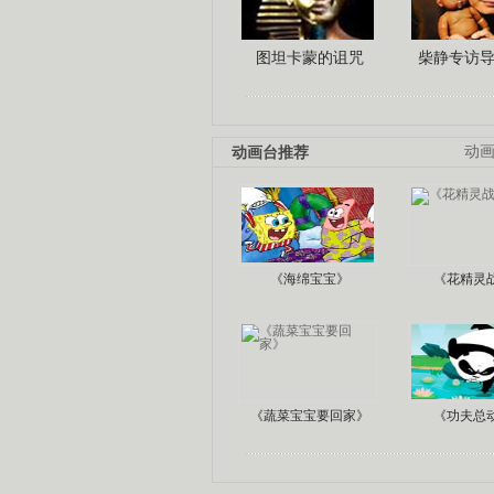
图坦卡蒙的诅咒
柴静专访
动画台推荐
动
《海绵宝宝》
《花精灵
《蔬菜宝宝要回家》
《功夫总