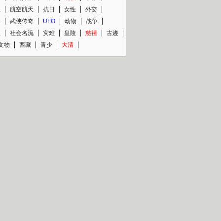
程
航空航天
抗日
女性
外交
术
武侠传奇
UFO
动物
战争
星
社会名流
灾难
皇陵
慈禧
古迹
文物
西藏
青少
大清
片热映专场
更多
BC纪录片专场
央视精品纪录片