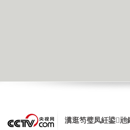
瀵逛笉璧凤紝鍙兘