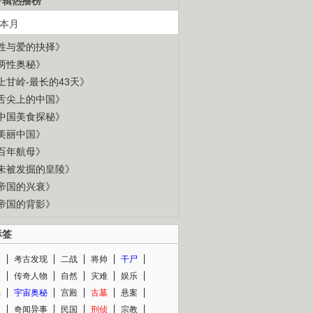
专辑热播榜
本月
性与爱的抉择》
两性奥秘》
上甘岭-最长的43天》
舌尖上的中国》
中国美食探秘》
美丽中国》
百年航母》
未被发掘的皇陵》
帝国的兴衰》
帝国的背影》
标签
闻
考古发现
二战
将帅
干尸
人
传奇人物
自然
灾难
娱乐
光
宇宙奥秘
宫殿
古墓
悬案
知
奇闻异事
民国
刑侦
宗教