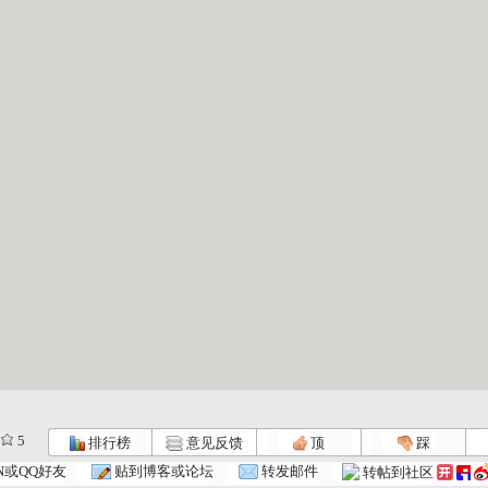
5
排行榜
意见反馈
顶
踩
N或QQ好友
贴到博客或论坛
转发邮件
转帖到社区