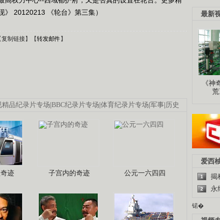
 20120213 《轮台》第三集）
最新
【
复制链接
】【
转发邮件
】
《神
荒
视精品纪录片专场
|
BBC纪录片专场
|
体育纪录片专场
|
军事
|
历史
爱西
程奇迹
子宫内的奇迹
公元一六四四
揭
1
永
2
锘�