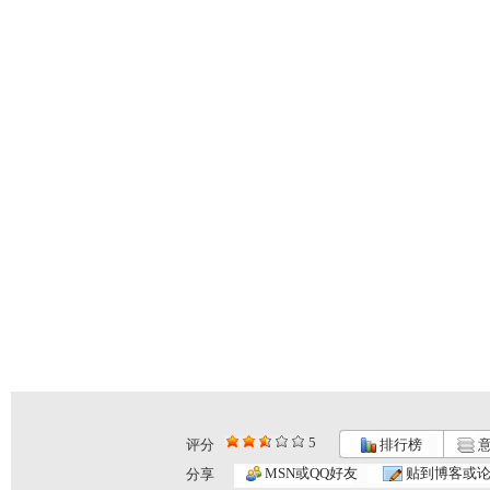
5
评分
排行榜
意
MSN或QQ好友
贴到博客或
分享