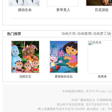
感动生命
香草美人
百花深处
热门推荐
动画片库
|
动画微博
|
动画梦工场
花园宝宝
爱探险的朵拉
燕尾侠
中央电视台网站
|
关于CCTV.com
|
人
中央广播电视总台 中国网络电
违法和不良信息举报
京ICP证060535号
网上传播视听节目许可证号 0102004
新出网证（京）字0