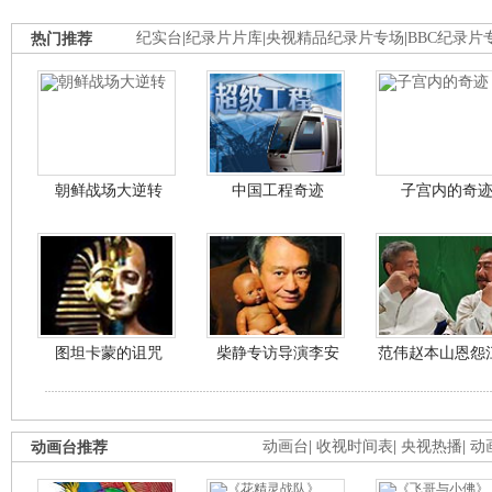
热门推荐
纪实台
|
纪录片片库
|
央视精品纪录片专场
|
BBC纪录片
朝鲜战场大逆转
中国工程奇迹
子宫内的奇
图坦卡蒙的诅咒
柴静专访导演李安
范伟赵本山恩怨
动画台推荐
动画台
|
收视时间表
|
央视热播
|
动