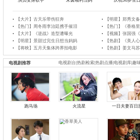
演员变身歌手
朱茵顺利当妈
庆祝58岁生
【大片】古天乐带伤狂奔
【明星】郑秀文备
【热门】周冬雨李治廷携手催泪
【热门】《香格里
【大片】《逆战》造型遭曝光
【视频】张国强《
【明星】景甜过完生日想当妈妈
【热剧】《美人心
【将映】五月天集体跨界拍电影
【热剧】姜文马苏
电视剧推荐
电视剧台
|
热剧检索
|
热剧点播
|
电视剧库
|
趣
跑马场
火流星
一日夫妻百日