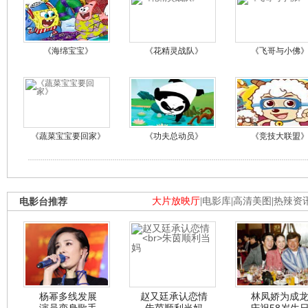
《海绵宝宝》
《花精灵战队》
《飞哥与小佛
《蔬菜宝宝要回家》
《功夫总动员》
《竞技大联盟
电影台推荐
大片放映厅
|
电影库
|
高清美图
|
热辣资
杨幂多线发展
赵又廷承认恋情
林凤娇为成