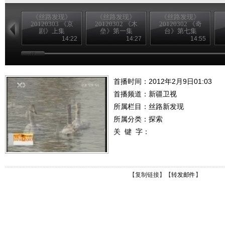
《丝路发现》
《丝路发现》
《丝路发现》
20120303 《京
20120302 《木
20120302 《奇
剧》上集
垒》第一集
台》第七集
14:22
14:27
14:55
首播时间：2012年2月9日01:03
首播频道：
新疆卫视
所属栏目：
丝路新发现
所属分类：探索
关 键 字：
【
复制链接
】【
转发邮件
】