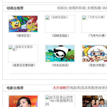
动画台推荐
动画台
|
收视时间表
|
央视热播
|
动
《海绵宝宝》
《花精灵战队》
《飞哥与小佛
《蔬菜宝宝要回家》
《功夫总动员》
《竞技大联盟
电影台推荐
大片放映厅
|
电影库
|
高清美图
|
热辣资