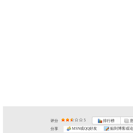
5
评分
排行榜
意
MSN或QQ好友
贴到博客或
分享