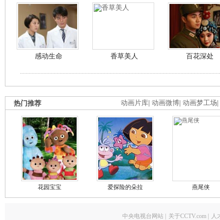
感动生命
香草美人
百花深处
热门推荐
动画片库
|
动画微博
|
动画梦工场
花园宝宝
爱探险的朵拉
燕尾侠
中央电视台网站
|
关于CCTV.com
|
人