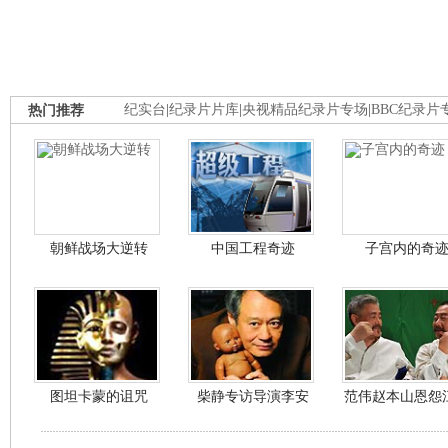
热门推荐
纪实台
|
纪录片片库
|
央视精品纪录片专场
|
BBC纪录片
朝鲜战场大逆转
中国工程奇迹
子宫内的奇
图坦卡蒙的诅咒
柴静专访导演李安
范伟赵本山恩怨