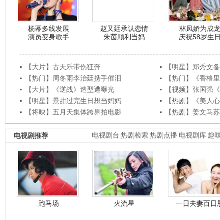
杨幂多线发展
赵又廷承认恋情
林凤娇为成
演员变身歌手
朱茵顺利当妈
庆祝58岁生
【大片】古天乐带伤狂奔
【明星】郑秀文备
【热门】周冬雨李治廷携手催泪
【热门】《香格里
【大片】《逆战》造型遭曝光
【视频】张国强《
【明星】景甜过完生日想当妈妈
【热剧】《美人心
【将映】五月天集体跨界拍电影
【热剧】姜文马苏
电视剧推荐
电视剧台
|
热剧检索
|
热剧点播
|
电视剧库
|
趣
跑马场
火流星
一日夫妻百日