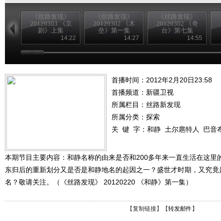
《丝路发现》
《丝路发现》
《丝路发现》
20120303 《京
20120302 《木
20120302 《奇
剧》上集
垒》第一集
台》第七集
14:22
14:27
14:55
首播时间：2012年2月20日23:58
首播频道：
新疆卫视
所属栏目：
丝路新发现
所属分类：探索
关 键 字：
和静
土尔扈特人
巴音
本期节目主要内容：和静名称的由来是否和200多年来一直生活在这里
东归后的重新划分又是否是和静地名的起因之一？盛世才时期，又究竟
名？敬请关注。（《丝路发现》 20120220 《和静》第一集）
【
复制链接
】【
转发邮件
】