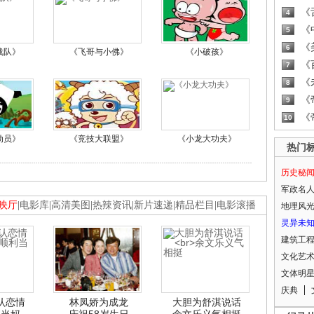
《
4
《
5
《
6
战队》
《飞哥与小佛》
《小破孩》
《
7
《
8
《
9
《
10
动员》
《竞技大联盟》
《小龙大功夫》
热门
历史秘
军政名
映厅
|
电影库
|
高清美图
|
热辣资讯
|
新片速递
|
精品栏目
|
电影滚播
地理风
灵异未
建筑工
文化艺
文体明
庆典
认恋情
林凤娇为成龙
大胆为舒淇说话