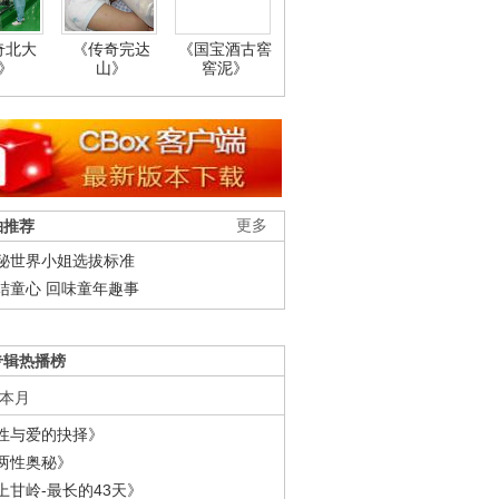
奇北大
《传奇完达
《国宝酒古窖
》
山》
窖泥》
柚推荐
更多
秘世界小姐选拔标准
结童心 回味童年趣事
专辑热播榜
本月
性与爱的抉择》
两性奥秘》
上甘岭-最长的43天》