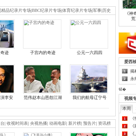
视精品纪录片专场
|
BBC纪录片专场
|
体育纪录片专场
|
军事
|
历史
《神
荒
程奇迹
子宫内的奇迹
公元一六四四
爱西
揭
1
永
2
锘�
导演李安
范伟赵本山恩怨江湖
我们的航母辽宁号
视频
本周
《
1
画台
|
收视时间表
|
央视热播
|
动画电影
|
新片榜
|
预告片
|
资讯榜
《
2
《
3