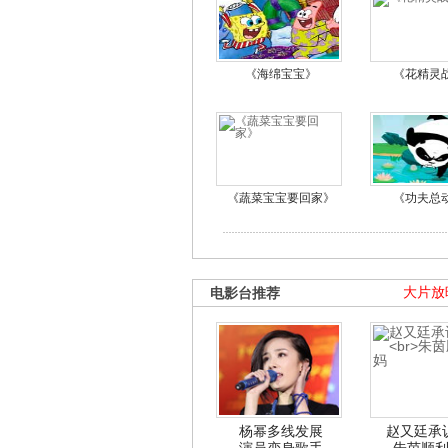
《海绵宝宝》
《花精灵
《蔬菜宝宝要回家》
《功夫总
电影台推荐
大片放
杨幂多线发展
赵又廷承