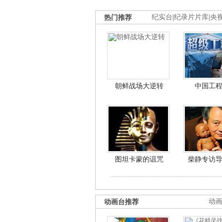
热门推荐
纪实台
|
纪录片片库
|
央
朝鲜战场大逆转
中国工
图坦卡蒙的诅咒
柴静专访
动画台推荐
动