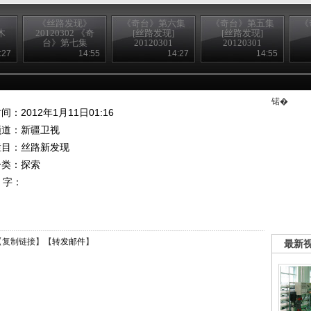
》
《丝路发现》
《奇台》第六集
《奇台》第五集
《
木
20120302 《奇
[丝路发现]
[丝路发现]
台》第七集
20120301
20120301
:27
14:55
14:27
14:55
锘�
间：2012年1月11日01:16
频道：
新疆卫视
栏目：
丝路新发现
分类：探索
 字：
【
复制链接
】【
转发邮件
】
最新