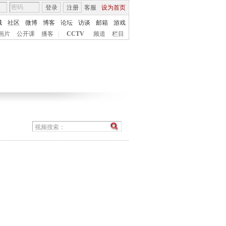
登录
注册
客服
设为首页
城
社区
微博
博客
论坛
访谈
邮箱
游戏
画片
公开课
播客
|
CCTV
频道
栏目