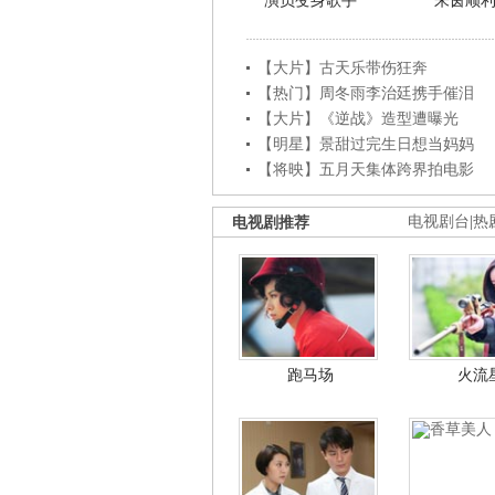
演员变身歌手
朱茵顺
【大片】古天乐带伤狂奔
【热门】周冬雨李治廷携手催泪
【大片】《逆战》造型遭曝光
【明星】景甜过完生日想当妈妈
【将映】五月天集体跨界拍电影
电视剧推荐
电视剧台
|
热
跑马场
火流