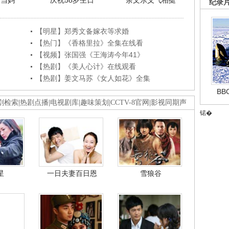
利当妈
庆祝58岁生日
余文乐义气相挺
纪录
【明星】郑秀文备嫁衣等求婚
【热门】《香格里拉》全集在线看
【视频】张国强《王海涛今年41》
【热剧】《美人心计》在线观看
【热剧】姜文马苏《女人如花》全集
B
剧检索
|
热剧点播
|
电视剧库
|
趣味策划
|
CCTV-8官网
|
影视同期声
锘�
星
一日夫妻百日恩
雪狼谷