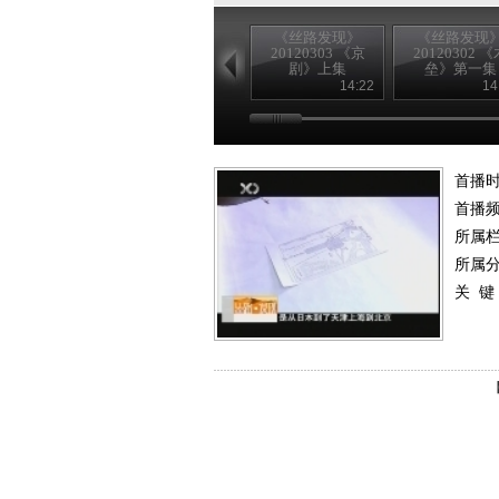
《丝路发现》
《丝路发现
20120303 《京
20120302 《
剧》上集
垒》第一集
14:22
14
首播时
首播
所属
所属
关 键