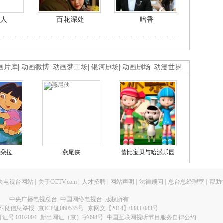
美人
百花深处
暗香
画片库
|
动画微博
|
动画梦工场
|
银河剧场
|
动画剧场
|
动漫世界
的朵拉
燕尾侠
蕾比宝贝与哈派乐园
央电视台网站
|
关于CCTV.com
|
人才招聘
|
网站声明
|
法律顾问
|
总台总经理室
|
帮助
中央广播电视总台 中国网络电视台 版权所有
不良信息举报
京ICP证060535号
京网文【2014】0383-083号
 0102004
新出网证（京）字098号
中国互联网视听节目服务自律公约