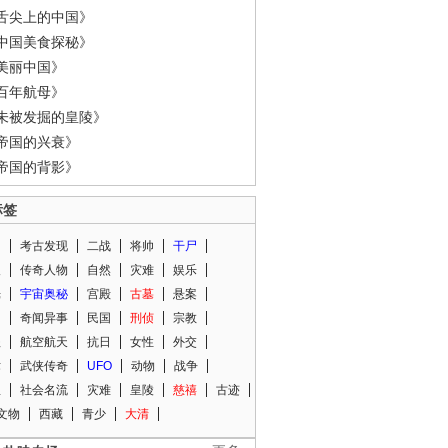
舌尖上的中国》
中国美食探秘》
美丽中国》
百年航母》
未被发掘的皇陵》
帝国的兴衰》
帝国的背影》
标签
闻
考古发现
二战
将帅
干尸
人
传奇人物
自然
灾难
娱乐
光
宇宙奥秘
宫殿
古墓
悬案
知
奇闻异事
民国
刑侦
宗教
程
航空航天
抗日
女性
外交
术
武侠传奇
UFO
动物
战争
星
社会名流
灾难
皇陵
慈禧
古迹
文物
西藏
青少
大清