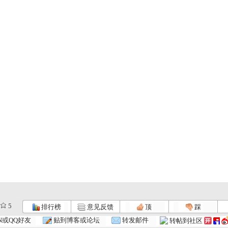
5
排行榜
意见反馈
顶
踩
N或QQ好友
贴到博客或论坛
转发邮件
转帖到社区