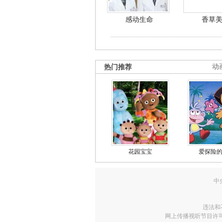
感动生命
香草
热门推荐
动
花园宝宝
爱探险
中
违法和
网上传播视听节目许可证号