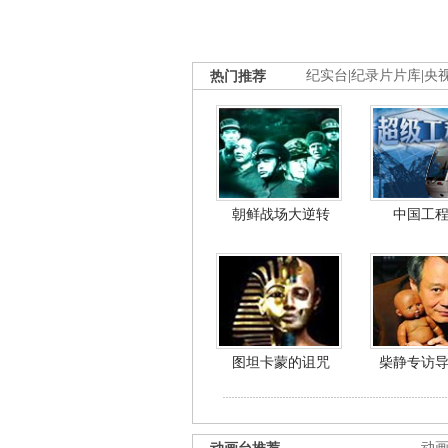
热门推荐
纪实台
|
纪录片片库
|
央
朝鲜战场大逆转
中国工
图坦卡蒙的诅咒
柴静专访
动