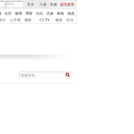
登录
注册
客服
设为首页
城
社区
微博
博客
论坛
访谈
邮箱
游戏
画片
公开课
播客
|
CCTV
频道
栏目