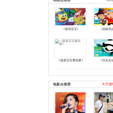
动画台推荐
《海绵宝宝》
《花精灵
《蔬菜宝宝要回家》
《功夫总
电影台推荐
大片放