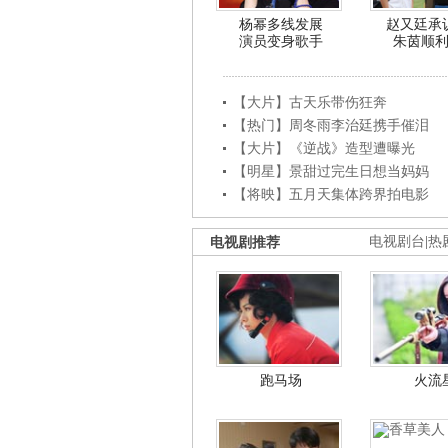
杨幂多线发展
赵又廷承
演员变身歌手
朱茵顺
【大片】古天乐带伤狂奔
【热门】周冬雨李治廷携手催泪
【大片】《逆战》造型遭曝光
【明星】景甜过完生日想当妈妈
【将映】五月天集体跨界拍电影
电视剧推荐
电视剧台
|
热
跑马场
火流