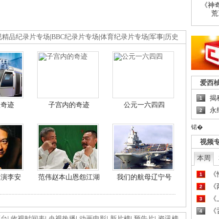
《神
荒
视精品纪录片专场
|
BBC纪录片专场
|
体育纪录片专场
|
军事
|
历史
爱西
揭
1
程奇迹
子宫内的奇迹
公元一六四四
永
2
锘�
视频
本周
《
1
导演李安
范伟赵本山恩怨江湖
我们的航母辽宁号
《
2
《
3
《
4
画台
|
收视时间表
|
央视热播
|
动画电影
|
新片榜
|
预告片
|
资讯榜