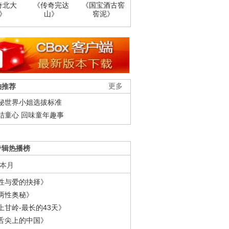
奇北大
《传奇完达
《国宝酒古窖
》
山》
窖泥》
柚推荐
更多
秘世界小姐选拔标准
结童心 回味童年趣事
专辑热播榜
本月
性与爱的抉择》
两性奥秘》
上甘岭-最长的43天》
舌尖上的中国》