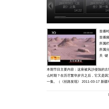
20120303 《京
20120302 《
剧》上集
垒》第一集
14:22
14
首播时
首播
所属
所属
关 键
本期节目主要内容：这座被风沙侵蚀的古
么时期？在历尽繁华岁月之后，它又是因
一集。（《丝路发现》 2011-03-17 