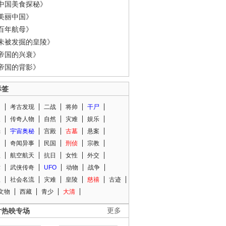
中国美食探秘》
美丽中国》
百年航母》
未被发掘的皇陵》
帝国的兴衰》
帝国的背影》
标签
闻
考古发现
二战
将帅
干尸
人
传奇人物
自然
灾难
娱乐
光
宇宙奥秘
宫殿
古墓
悬案
知
奇闻异事
民国
刑侦
宗教
程
航空航天
抗日
女性
外交
术
武侠传奇
UFO
动物
战争
星
社会名流
灾难
皇陵
慈禧
古迹
文物
西藏
青少
大清
片热映专场
更多