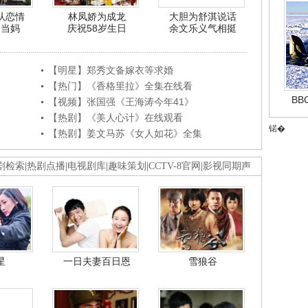
认恋情
林凤娇为成龙
大胆为舒淇说话
利当妈
庆祝58岁生日
余文乐义气相挺
【明星】郑秀文备嫁衣等求婚
【热门】《香格里拉》全集在线看
B
【视频】张国强《王海涛今年41》
【热剧】《美人心计》在线观看
锘�
【热剧】姜文马苏《女人如花》全集
剧检索
|
热剧点播
|
电视剧库
|
趣味策划
|
CCTV-8官网
|
影视同期声
星
一日夫妻百日恩
雪狼谷