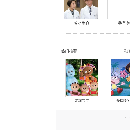
感动生命
香草
热门推荐
动
花园宝宝
爱探险
中