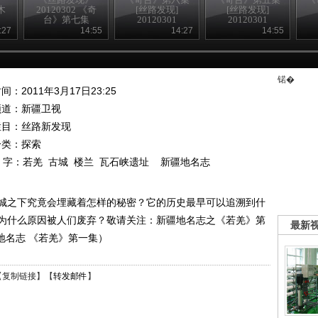
木
20120302 《奇
[丝路发现]
[丝路发现]
台》第七集
20120301
20120301
:27
14:55
14:27
14:55
锘�
间：2011年3月17日23:25
频道：
新疆卫视
栏目：
丝路新发现
分类：探索
 字：
若羌
古城
楼兰
瓦石峡遗址
新疆地名志
城之下究竟会埋藏着怎样的秘密？它的历史最早可以追溯到什
为什么原因被人们废弃？敬请关注：新疆地名志之《若羌》第
最新
新疆地名志 《若羌》第一集）
【
复制链接
】【
转发邮件
】