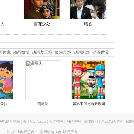
美人
百花深处
暗香
画片库
|
动画微博
|
动画梦工场
|
银河剧场
|
动画剧场
|
动漫世界
的朵拉
燕尾侠
蕾比宝贝与哈派乐园
央电视台网站
|
关于CCTV.com
|
人才招聘
|
网站声明
|
法律顾问
|
总台总经理室
|
帮助
中央广播电视总台 中国网络电视台 版权所有