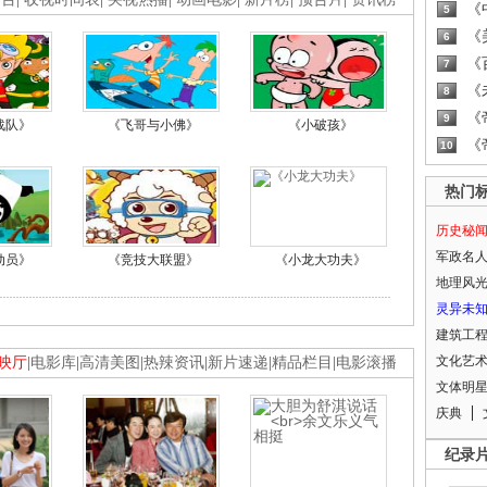
《
5
《
6
《
7
《
8
《
9
战队》
《飞哥与小佛》
《小破孩》
《
10
热门
历史秘
军政名
动员》
《竞技大联盟》
《小龙大功夫》
地理风
灵异未
建筑工
文化艺
映厅
|
电影库
|
高清美图
|
热辣资讯
|
新片速递
|
精品栏目
|
电影滚播
文体明
庆典
纪录