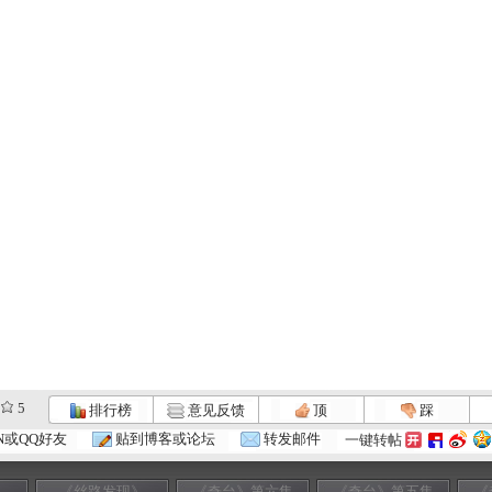
5
排行榜
意见反馈
顶
踩
N或QQ好友
贴到博客或论坛
转发邮件
一键转帖
》
《丝路发现》
《奇台》第六集
《奇台》第五集
《