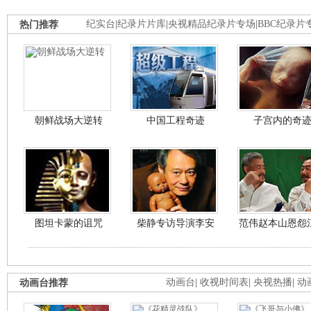
热门推荐
纪实台
|
纪录片片库
|
央视精品纪录片专场
|
BBC纪录片
朝鲜战场大逆转
中国工程奇迹
子宫内的奇
图坦卡蒙的诅咒
柴静专访导演李安
范伟赵本山恩怨
动画台推荐
动画台
|
收视时间表
|
央视热播
|
动