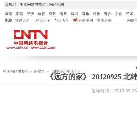
央视网
|
中国网络电视台
|
网站地图
首页
新闻
经济
体育
综艺
春晚
戏曲
音乐
科教
青少
文化
艺术
电视
频道大全
栏目大全
节目大全
直播中国
赛事直播
网络
中国网络电视台
>
纪实台
>
《北纬30°·中国行》
《远方的家》 20120925 北
发布时间：
2012-09-26