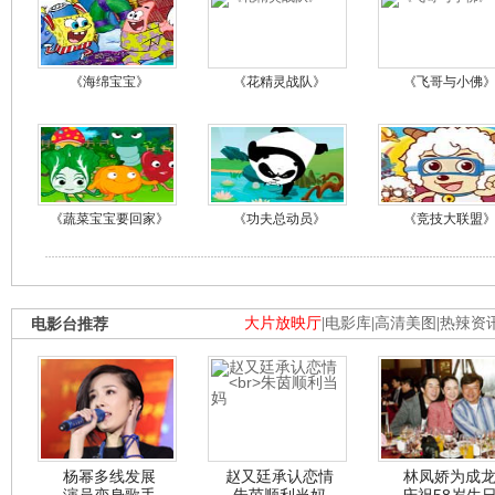
《海绵宝宝》
《花精灵战队》
《飞哥与小佛
《蔬菜宝宝要回家》
《功夫总动员》
《竞技大联盟
电影台推荐
大片放映厅
|
电影库
|
高清美图
|
热辣资
杨幂多线发展
赵又廷承认恋情
林凤娇为成