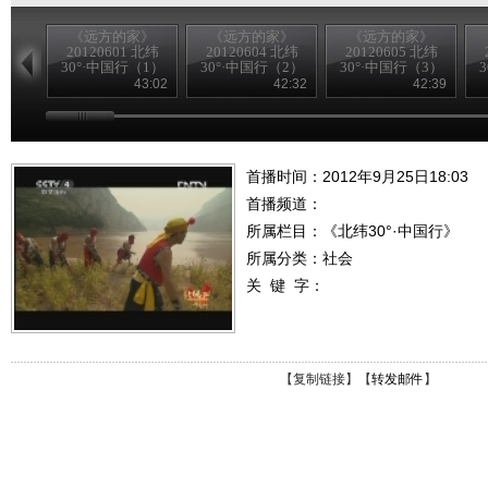
《远方的家》
《远方的家》
《远方的家》
20120601 北纬
20120604 北纬
20120605 北纬
30°·中国行（1）
30°·中国行（2）
30°·中国行（3）
43:02
42:32
42:39
首播时间：2012年9月25日18:03
首播频道：
所属栏目：
《北纬30°·中国行》
所属分类：社会
关 键 字：
【
复制链接
】【
转发邮件
】