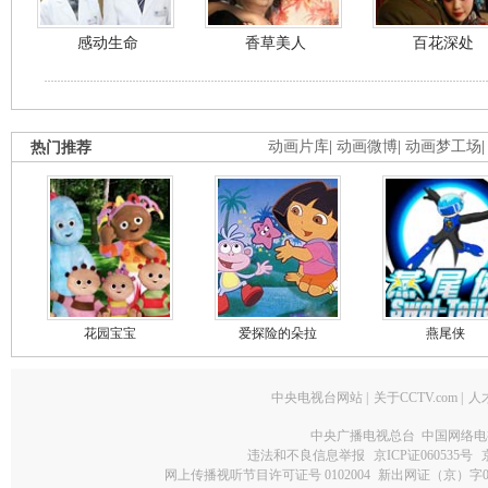
感动生命
香草美人
百花深处
热门推荐
动画片库
|
动画微博
|
动画梦工场
花园宝宝
爱探险的朵拉
燕尾侠
中央电视台网站
|
关于CCTV.com
|
人
中央广播电视总台 中国网络电
违法和不良信息举报
京ICP证060535号
网上传播视听节目许可证号 0102004
新出网证（京）字0