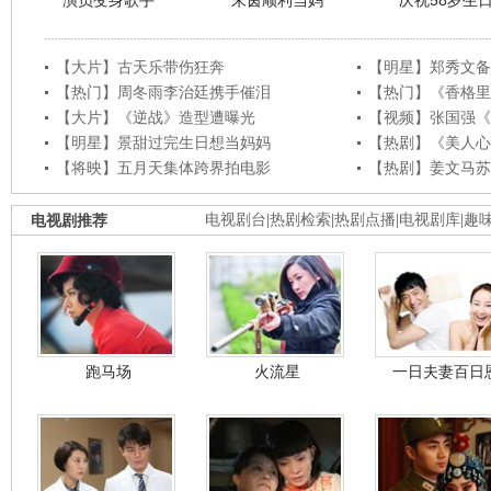
演员变身歌手
朱茵顺利当妈
庆祝58岁生
【大片】古天乐带伤狂奔
【明星】郑秀文备
【热门】周冬雨李治廷携手催泪
【热门】《香格里
【大片】《逆战》造型遭曝光
【视频】张国强《
【明星】景甜过完生日想当妈妈
【热剧】《美人心
【将映】五月天集体跨界拍电影
【热剧】姜文马苏
电视剧推荐
电视剧台
|
热剧检索
|
热剧点播
|
电视剧库
|
趣
跑马场
火流星
一日夫妻百日