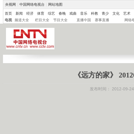
央视网
|
中国网络电视台
|
网站地图
首页
新闻
经济
体育
综艺
春晚
戏曲
音乐
科教
青少
文化
艺术
电视
频道大全
栏目大全
节目大全
直播中国
赛事直播
网络
《远方的家》 2012
发布时间：
2012-09-24