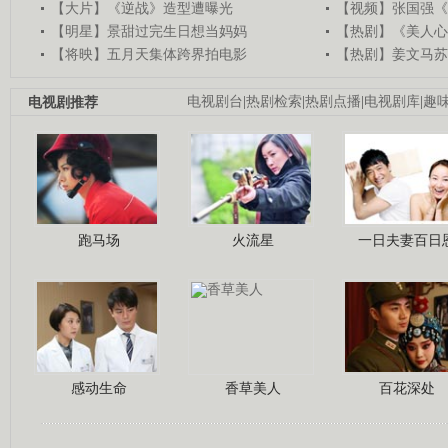
【大片】《逆战》造型遭曝光
【视频】张国强《
【明星】景甜过完生日想当妈妈
【热剧】《美人心
【将映】五月天集体跨界拍电影
【热剧】姜文马苏
电视剧推荐
电视剧台
|
热剧检索
|
热剧点播
|
电视剧库
|
趣
跑马场
火流星
一日夫妻百日
感动生命
香草美人
百花深处