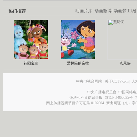
热门推荐
动画片库
|
动画微博
|
动画梦工场
花园宝宝
爱探险的朵拉
燕尾侠
中央电视台网站
|
关于CCTV.com
|
人
中央广播电视总台 中国网络电
违法和不良信息举报
京ICP证060535号
网上传播视听节目许可证号 0102004
新出网证（京）字0