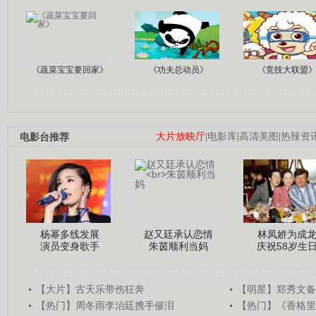
《蔬菜宝宝要回家》
《功夫总动员》
《竞技大联盟
电影台推荐
大片放映厅
|
电影库
|
高清美图
|
热辣资
杨幂多线发展
赵又廷承认恋情
林凤娇为成
演员变身歌手
朱茵顺利当妈
庆祝58岁生
【大片】古天乐带伤狂奔
【明星】郑秀文备
【热门】周冬雨李治廷携手催泪
【热门】《香格里