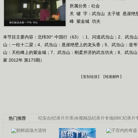
所属分类：社会
关 键 字：
武当山
太子坡
悬崖绝
峰
紫金城
功夫
本节目主要内容：北纬30°·中国行（63）：1、问道武当山；2、武当
山：一柱十二梁；4、武当山：悬崖绝壁上的龙头香；5、武当山：道爷“
山：天柱峰上的紫金城；7、武当山：刚柔并济的武当功夫；8、武当
家 2012年 第173期）
【
复制链接
】【
转发邮件
】
热门推荐
纪实台
|
纪录片片库
|
央视精品纪录片专场
|
BBC纪录片