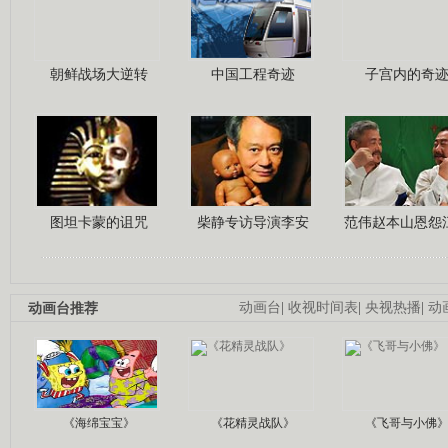
朝鲜战场大逆转
中国工程奇迹
子宫内的奇
图坦卡蒙的诅咒
柴静专访导演李安
范伟赵本山恩怨
动画台推荐
动画台
|
收视时间表
|
央视热播
|
动
《海绵宝宝》
《花精灵战队》
《飞哥与小佛