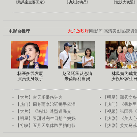
《蔬菜宝宝要回家》
《功夫总动员》
《竞技大联盟
电影台推荐
大片放映厅
|
电影库
|
高清美图
|
热辣资
杨幂多线发展
赵又廷承认恋情
林凤娇为成
演员变身歌手
朱茵顺利当妈
庆祝58岁生
【大片】古天乐带伤狂奔
【明星】郑秀文备
【热门】周冬雨李治廷携手催泪
【热门】《香格里
【大片】《逆战》造型遭曝光
【视频】张国强《
【明星】景甜过完生日想当妈妈
【热剧】《美人心
【将映】五月天集体跨界拍电影
【热剧】姜文马苏