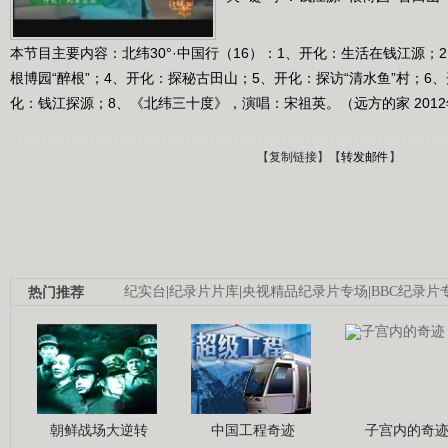
本节目主要内容：北纬30°·中国行（16）：1、开化：生活在钱江源；
根博园“醉根”；4、开化：探秘古田山；5、开化：探访“清水鱼”村；6
化：钱江探源；8、《北纬三十度》，演唱：宋祖英。（远方的家 2012年
【
复制链接
】【
转发邮件
】
热门推荐
纪实台
|
纪录片片库
|
央视精品纪录片专场
|
BBC纪录片
朝鲜战场大逆转
中国工程奇迹
子宫内的奇