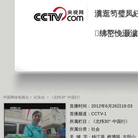
瀵逛笉璧凤
绋嶅悗灏
中国网络电视台
>
纪实台
>
《北纬30°·中国行》
首播时间：2012年6月26日18:03
首播频道：
CCTV-1
所属栏目：
《北纬30°·中国行》
所属分类：社会
关 键 字：
钱江源
根博园
古田山