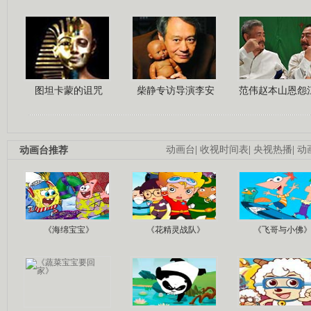
图坦卡蒙的诅咒
柴静专访导演李安
范伟赵本山恩怨
动画台推荐
动画台
|
收视时间表
|
央视热播
|
动
《海绵宝宝》
《花精灵战队》
《飞哥与小佛