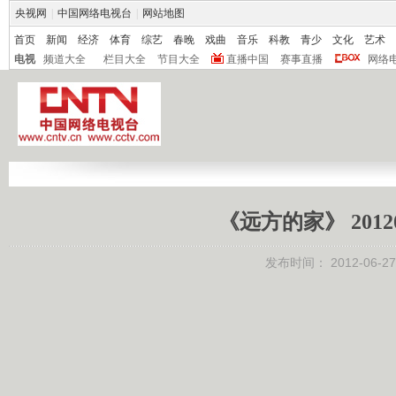
央视网
|
中国网络电视台
|
网站地图
首页
新闻
经济
体育
综艺
春晚
戏曲
音乐
科教
青少
文化
艺术
电视
频道大全
栏目大全
节目大全
直播中国
赛事直播
网络
《远方的家》 2012
发布时间：
2012-06-27