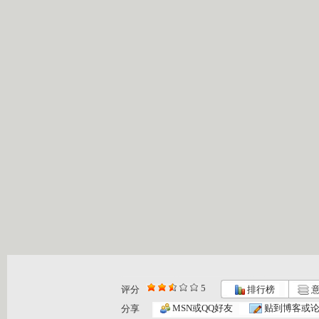
5
评分
排行榜
意
MSN或QQ好友
贴到博客或
分享