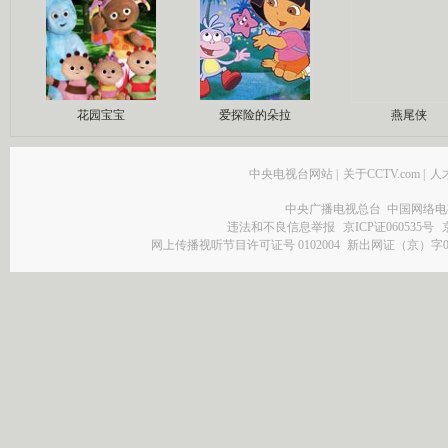
花园宝宝
爱探险的朵拉
燕尾侠
中央电视台网站
|
关于CCTV.com
|
人
中央广播电视总台 中国网络电
违法和不良信息举报
京ICP证060535号
网上传播视听节目许可证号 0102004
新出网证（京）字0