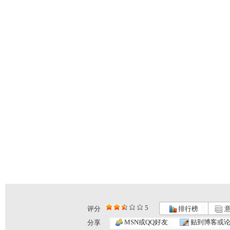
5
评分
排行榜
意
MSN或QQ好友
贴到博客或
分享