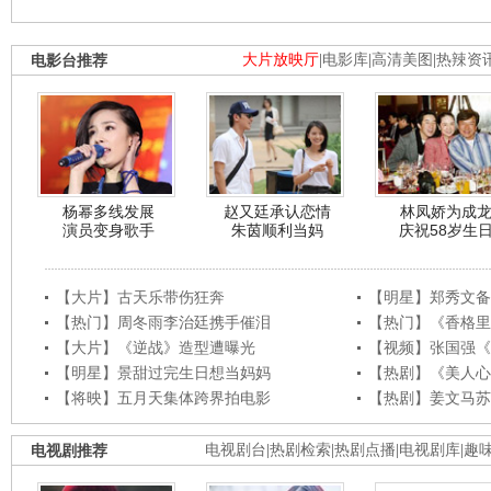
电影台推荐
大片放映厅
|
电影库
|
高清美图
|
热辣资
杨幂多线发展
赵又廷承认恋情
林凤娇为成
演员变身歌手
朱茵顺利当妈
庆祝58岁生
【大片】古天乐带伤狂奔
【明星】郑秀文备
【热门】周冬雨李治廷携手催泪
【热门】《香格里
【大片】《逆战》造型遭曝光
【视频】张国强《
【明星】景甜过完生日想当妈妈
【热剧】《美人心
【将映】五月天集体跨界拍电影
【热剧】姜文马苏
电视剧推荐
电视剧台
|
热剧检索
|
热剧点播
|
电视剧库
|
趣