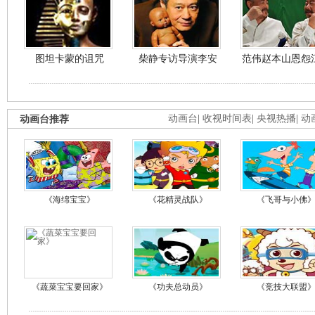
图坦卡蒙的诅咒
柴静专访导演李安
范伟赵本山恩怨
动画台推荐
动画台
|
收视时间表
|
央视热播
|
动
《海绵宝宝》
《花精灵战队》
《飞哥与小佛
《蔬菜宝宝要回家》
《功夫总动员》
《竞技大联盟