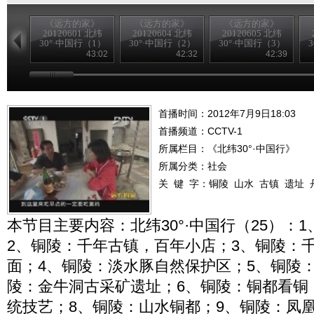
《远方的家》
《远方的家》
《远方的家》
20120601 北纬
20120604 北纬
20120605 北纬
30°·中国行（1）
30°·中国行（2）
30°·中国行（3）
43:02
42:32
42:39
首播时间：2012年7月9日18:03
首播频道：
CCTV-1
所属栏目：
《北纬30°·中国行》
所属分类：社会
关 键 字：
铜陵
山水
古镇
遗址
本节目主要内容：北纬30°·中国行（25）：
2、铜陵：千年古镇，百年小店；3、铜陵：
面；4、铜陵：淡水豚自然保护区；5、铜陵
陵：金牛洞古采矿遗址；6、铜陵：铜都看铜
统技艺；8、铜陵：山水铜都；9、铜陵：凤凰