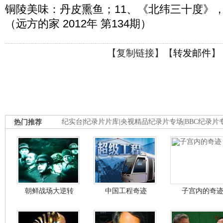
铜陵美味：丹皮熏鱼；11、《北纬三十度》
（远方的家 2012年 第134期）
【
复制链接
】【
转发邮件
】
热门推荐
纪实台
|
纪录片片库
|
央视精品纪录片专场
|
BBC纪录片
朝鲜战场大逆转
中国工程奇迹
子宫内的奇